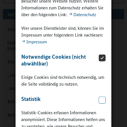
Besucher unsere Website nutzen. Weitere
Informationen zum Datenschutz erhalten Sie
über den folgenden Link:
Datenschutz
MEHR ZUM THEMA AUF GANZTAGSSCHULEN.ORG
Wer unsere Dienstleister sind, können Sie im
Soziale Beziehungen in Ganztagsschulen
Impressum unter folgendem Link nachlesen:
Impressum
Qualität im Ganztag: „Sich aus eigenem Interesse
hinterfragen“
Notwendige Cookies (nicht
Ein „Bunter Ball“ für Ganztagsgrundschulen
abwählbar)
„Liebe meines Lebens“. Ganztags.
Einige Cookies sind technisch notwendig, um
die Seite vollständig zu nutzen.
„Auf die Blaue!“ Ganztags.
Statistik
Rabauken im Millerntor. Ganztags.
Statistik-Cookies erfassen Informationen
Rot-Weisser Ganztag
anonymisiert. Diese Informationen helfen uns
zu verstehen, wie unsere Besucher und