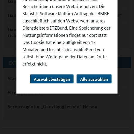
Ganztagsschulkongress Hessen: (T)Räume für mehr
Besucherinnen unsere Website nutzen. Die
Statistik-Software läuft im Auftrag des BMBF
Ganztagsgrundschule Schenkelsberg: "Super Lernzeit"
ausschließlich auf den Webservern unseres
Dienstleisters ITZBund. Eine Speicherung der
Ganztag im Lahn-Dill-Kreis: „Die Strukturen sind
Nutzungsinformationen findet nur dort statt.
richtig gut“
Das Cookie hat eine Gültigkeit von 13
Monaten und löscht sich anschließend von
selbst. Eine Weitergabe der Daten an Dritte
EXTERNE LINKS
erfolgt nicht.
Stadt Kassel: Qualität im Ganztag
Auswahl bestätigen
Alle auswählen
Streetbolzer e.V.
Serviceagentur „Ganztägig lernen“ Hessen