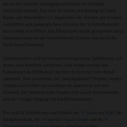
das an vier Kasseler Ganztagsgrundschulen im Schuljahr
2018/2019 startete. Das Amt für Schule und Bildung der Stadt
Kassel und Streetbolzer e.V. begleiteten die Schulen, um Kindern,
Lehrkräften und pädagogischem Personal den Schulhofbolzplatz
als Lernfeld zu eröffnen. Das Pilotprojekt wurde gemeinsam durch
Ganztagsressourcen der teilnehmenden Schulen und durch die
Stadt Kassel finanziert.
Schulbolzplätze sind hoch frequentiert genutzte Spielflächen, auf
denen auch Konflikte entstehen. Viele Kinder kennen das
Fußballspiel als Wettkampf, bei dem es in erster Linie darauf
ankommt, Tore zu erzielen. Im „Ganztagsbolzer“-Projekt werden
Fairplay und Vielfalt zur Grundlage für jeden Kick auf dem
Schulhof. Der Schlüssel zum Fairplay sind soziale Kompetenzen
und der richtige Umgang mit Konfliktsituationen.
Die rund 50 Schülerinnen und Schüler der
Schule am Wall
, der
Königstorschule, der
Valentin-Traudt-Schule
und der
Friedrich-Wöhler-Schule
konnten auf einem großen