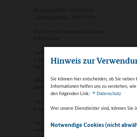
Rheinland-Pfalz: Sechs neue
Ganztagsschulen 2025/2026
Drei neue Ganztagsgrundschulen
in Hannover
Sachsen-Anhalt: Sekundarschule
Hinweis zur Verwendu
in Leuna ist offiziell
Ganztagsschule
Sie können hier entscheiden, ob Sie neben 
Offene Ganztagsschule in NRW:
Informationen helfen uns zu verstehen, wi
Mehr Geld für mehr Plätze
den folgenden Link:
Datenschutz
100 weitere Sport-Grundschulen
Wer unsere Dienstleister sind, können Sie
in ganz Bayern
Fachtag „Küchen und Mensen für
Notwendige Cookies (nicht abwäh
einen kindgerechten Ganztag“