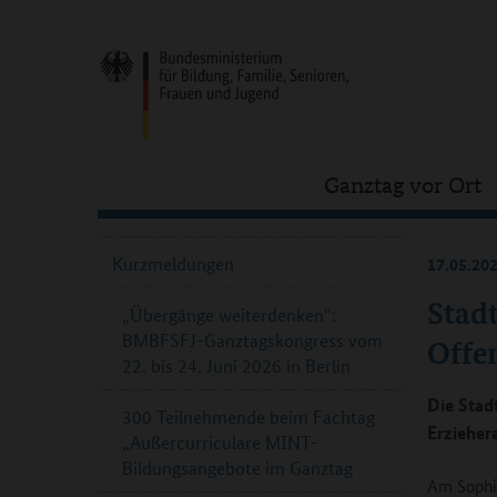
Ganztag vor Ort
Kurzmeldungen
17.05.20
Stadt
„Übergänge weiterdenken“:
BMBFSFJ-Ganztagskongress vom
Offe
22. bis 24. Juni 2026 in Berlin
Die Stad
300 Teilnehmende beim Fachtag
Erzieher
„Außercurriculare MINT-
Bildungsangebote im Ganztag
Am Sophi