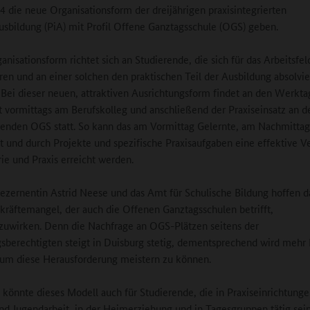
 die neue Organisationsform der dreijährigen praxisintegrierten
usbildung (PiA) mit Profil Offene Ganztagsschule (OGS) geben.
anisationsform richtet sich an Studierende, die sich für das Arbeitsfe
eren und an einer solchen den praktischen Teil der Ausbildung absolvi
Bei dieser neuen, attraktiven Ausrichtungsform findet an den Werkta
t vormittags am Berufskolleg und anschließend der Praxiseinsatz an d
enden OGS statt. So kann das am Vormittag Gelernte, am Nachmittag
 und durch Projekte und spezifische Praxisaufgaben eine effektive V
ie und Praxis erreicht werden.
ezernentin Astrid Neese und das Amt für Schulische Bildung hoffen 
räftemangel, der auch die Offenen Ganztagsschulen betrifft,
uwirken. Denn die Nachfrage an OGS-Plätzen seitens der
sberechtigten steigt in Duisburg stetig, dementsprechend wird mehr 
 um diese Herausforderung meistern zu können.
 könnte dieses Modell auch für Studierende, die in Praxiseinrichtunge
nd Jugendarbeit, in der Heimerziehung und in Tagesgruppen tätig sei