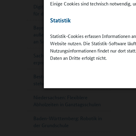
Einige Cookies sind technisch notwendig, um
Digitaler Leitfaden Küchenplanung
für die Schulverpflegung
Statistik
Bayern: Staatspreis für
außergewöhnliche Theaterarbeit
Statistik-Cookies erfassen Informationen a
an Schulen
Website nutzen. Die Statistik-Software läu
Nutzungsinformationen findet nur dort statt
Sachsen-Anhalt: Ganztagsschule
Daten an Dritte erfolgt nicht.
erprobt Katastrophenschutz
Beste Schülerzeitungen 2024
stehen fest
Niedersachsen: Flexiblere
Abholzeiten in Ganztagsschulen
Baden-Württemberg: Robotik in
der Grundschule