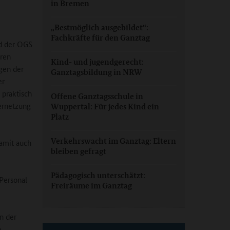
in Bremen
„Bestmöglich ausgebildet“:
Fachkräfte für den Ganztag
ld der OGS
eren
Kind- und jugendgerecht:
gen der
Ganztagsbildung in NRW
er
 praktisch
Offene Ganztagsschule in
ernetzung
Wuppertal: Für jedes Kind ein
Platz
Verkehrswacht im Ganztag: Eltern
damit auch
bleiben gefragt
Pädagogisch unterschätzt:
Personal
Freiräume im Ganztag
n der
n