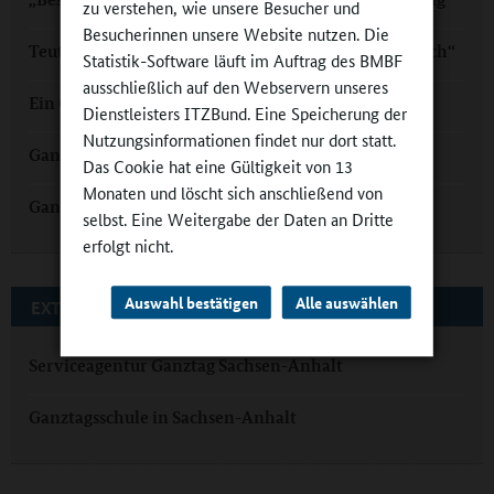
zu verstehen, wie unsere Besucher und
Besucherinnen unsere Website nutzen. Die
Teutschenthal: „Ganztag ist für uns selbstverständlich“
Statistik-Software läuft im Auftrag des BMBF
ausschließlich auf den Webservern unseres
Ein Ganztagsangebot, das Motivation entfacht
Dienstleisters ITZBund. Eine Speicherung der
Nutzungsinformationen findet nur dort statt.
Ganztagsschule mit stabilen „Brückenelementen“
Das Cookie hat eine Gültigkeit von 13
Monaten und löscht sich anschließend von
Ganztag in Sachsen-Anhalt: Nachhaltige Qualität
selbst. Eine Weitergabe der Daten an Dritte
erfolgt nicht.
Auswahl bestätigen
Alle auswählen
EXTERNE LINKS
Serviceagentur Ganztag Sachsen-Anhalt
Ganztagsschule in Sachsen-Anhalt