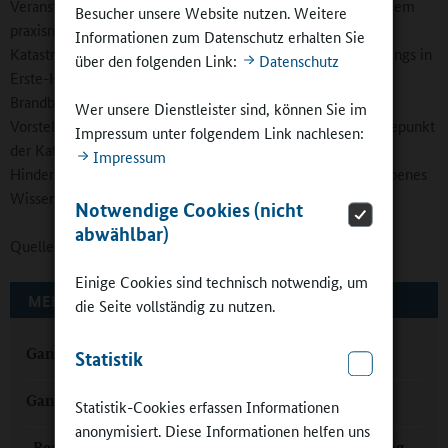
Veranstaltung wurden den Schülerinnen und Schülern in einem
Besucher unsere Website nutzen. Weitere
praxisnahen Workshop die Aufgaben und der Aufbau des
Informationen zum Datenschutz erhalten Sie
Katastrophenschutzes vermittelt. Dazu gehörten auch Trainings in
über den folgenden Link:
Datenschutz
Erste-Hilfe-Maßnahmen, praktische Übungen zur
Brandbekämpfung mittels eines Brandsimulators sowie die
Wer unsere Dienstleister sind, können Sie im
Vorstellung moderner Katastrophenschutztechnik. Der Höhepunkt
Impressum unter folgendem Link nachlesen:
der Katastrophenschutztage war die Bewältigung eines
Impressum
Hindernisparcours, bei dem die Jugendlichen ihr neu erworbenes
Wissen unter Beweis stellen konnten.
Notwendige Cookies (nicht
abwählbar)
Quelle:
Ministerium für Bildung Sachsen-Anhalt
Einige Cookies sind technisch notwendig, um
MEHR ZUM THEMA AUF GANZTAGSSCHULEN.ORG
die Seite vollständig zu nutzen.
Ganztag in Leuna: „Unsere Schule verändert sich“
Statistik
Ganztags gut vernetzt in der Altmark
Statistik-Cookies erfassen Informationen
anonymisiert. Diese Informationen helfen uns
„Besser als Unterricht“: Selbsttätig lernen im Ganztag