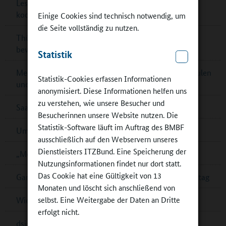
Lesetipp: Raum- und Flächengestaltung im
kooperativen Ganztag
Einige Cookies sind technisch notwendig, um
die Seite vollständig zu nutzen.
Thüringen: Preis für Schulbibliotheken – jetzt noch
bewerben!
Statistik
Mecklenburg-Vorpommern: Kontaktbörsen für Schulen
Statistik-Cookies erfassen Informationen
und Partner
anonymisiert. Diese Informationen helfen uns
zu verstehen, wie unsere Besucher und
Saarländischer Ernährungspreis – jetzt bewerben!
Besucherinnen unsere Website nutzen. Die
Statistik-Software läuft im Auftrag des BMBF
Umfrage zur Schulverpflegung in Cottbus
ausschließlich auf den Webservern unseres
Dienstleisters ITZBund. Eine Speicherung der
„Mein Bildungsraum“ in Ganztagsschulen
Nutzungsinformationen findet nur dort statt.
Das Cookie hat eine Gültigkeit von 13
Ganztagsschulverband: Demokratiebildung im Ganztag
Monaten und löscht sich anschließend von
selbst. Eine Weitergabe der Daten an Dritte
Wiener „Wasserschulen“
erfolgt nicht.
dsj-Bewegungskampagne MOVE wird fortgesetzt