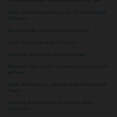
Sommerpass Bayern: Besondere Aktionen für „1er“
Klima- und Umweltschutzpreis für IGS Schillerschule
Offenbach
Bayern: Mit der Fischerjugend auf Bachsafari
Erfurt: Straßenbahn wirbt für Vereine
Hamburg „Gemüseacker an Grundschulen“
Rheinland-Pfalz: FamOS – Familiengrundschulzentren
gestartet
Baden-Württemberg: „Ganztagsschule mit exzellenter
Praxis“
Hamburg: Es grünt so grün im Friedrich-Ebert-
Gymnasium