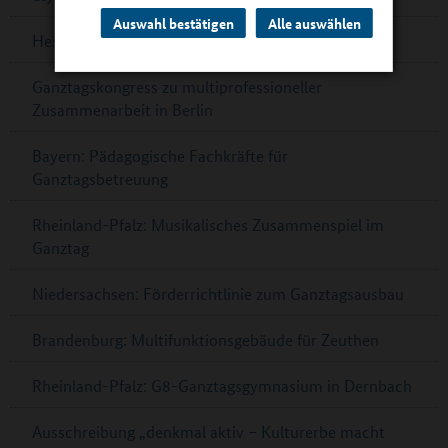
Auswahl bestätigen
Alle auswählen
Hessen: Musikalische Bildung in Ober-Ramstadt
Ganztagskongress zu multiprofessioneller
Zusammenarbeit in Berlin
Bayern: Pädagogische Fachkräfte für
Ganztagsbetreuung
Rheinland-Pfalz: Musikalisches Zusammenspiel im
Ganztag
Niedersachsen: Förderrichtlinie zum Ganztagsausbau
Brandenburg: Multifunktionsgebäude für Zeuthen
Rheinland-Pfalz: G8-Ganztagsgymnasium in Dernbach
Ausschreibung „denkmal aktiv – Kulturerbe macht