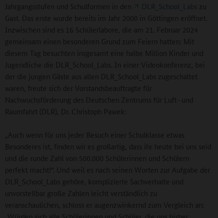
Jahrgangsstufen und Schulformen in den
DLR_School_Labs
zu
Gast. Das erste wurde bereits im Jahr 2000 in Göttingen eröffnet.
Inzwischen sind es 16 Schülerlabore, die am 21. Februar 2024
gemeinsam einen besonderen Grund zum Feiern hatten: Mit
diesem Tag besuchten insgesamt eine halbe Million Kinder und
Jugendliche die DLR_School_Labs. In einer Videokonferenz, bei
der die jungen Gäste aus allen DLR_School_Labs zugeschaltet
waren, freute sich der Vorstandsbeauftragte für
Nachwuchsförderung des Deutschen Zentrums für Luft- und
Raumfahrt (DLR), Dr. Christoph Pawek:
„Auch wenn für uns jeder Besuch einer Schulklasse etwas
Besonderes ist, finden wir es großartig, dass ihr heute bei uns seid
und die runde Zahl von 500.000 Schülerinnen und Schülern
perfekt macht!“. Und weil es nach seinen Worten zur Aufgabe der
DLR_School_Labs gehöre, komplizierte Sachverhalte und
unvorstellbar große Zahlen leicht verständlich zu
veranschaulichen, schloss er augenzwinkernd zum Vergleich an:
„Würden sich alle Schülerinnen und Schüler, die uns bisher