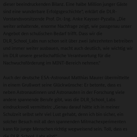
dieser beeindruckenden Bilanz. Eine halbe Million junger Gäste
sind eine wunderbare Erfolgsgeschichte“, erklärt die DLR-
Vorstandsvorsitzende Prof. Dr.-Ing. Anke Kaysser-Pyzalla. „Die
weiter anhaltende, enorme Nachfrage zeigt, wie passgenau unser
Angebot den schulischen Bedarf trifft. Dass wir die
DLR_School_Labs nun schon seit über zwei Jahrzehnten betreiben
und immer weiter ausbauen, macht auch deutlich, wie wichtig wir
im DLR unsere gesellschaftliche Verantwortung für die
Nachwuchsförderung im MINT-Bereich nehmen.“
Auch der deutsche ESA-Astronaut Matthias Maurer übermittelte
in einem Grußwort seine Glückwünsche: Er betonte, dass es
neben Astronautinnen und Astronauten in der Forschung viele
andere spannende Berufe gibt, was die DLR_School_Labs
eindrucksvoll vermitteln: „Genau darauf hätte ich in meiner
Schulzeit selbst sehr viel Lust gehabt, denn ich bin sicher, ein
solcher Besuch mit all den spannenden Mitmachexperimenten
kann für junge Menschen richtig wegweisend sein. Toll, dass es
die DLR_School_Labs gibt!“