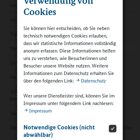
bewerben!
Cookies
Hessen: Förderung für Zirkusprojekte
Sie können hier entscheiden, ob Sie neben
Tipps: Filmbildung in der Ganztagsschule
technisch notwendigen Cookies erlauben,
dass wir statistische Informationen vollständig
Mecklenburg-Vorpommern: „Theater in Sicht“
anonym erfassen. Diese Informationen helfen
uns zu verstehen, wie Besucherinnen und
Girls’Day und Boys’Day mit Teilnehmendenrekord
Besucher unsere Website nutzen. Weitere
Informationen zum Datenschutz erhalten Sie
Hessen: IHK-Schulpreis für sieben Schulen
über den folgenden Link:
Datenschutz
TOP-20-Schulen für Deutschen Schulpreis 2024
Wer unsere Dienstleister sind, können Sie im
benannt
Impressum unter folgendem Link nachlesen:
Impressum
Sachsen-Anhalt: Außerschulische Lernorte
Notwendige Cookies (nicht
Deutsche Sportjugend: Online-Umfrage für Jugendliche
abwählbar)