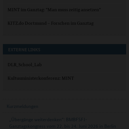
MINT im Ganztag: "Man muss zeitig ansetzen"
KITZ.do Dortmund – Forschen im Ganztag
EXTERNE LINKS
DLR_School_Lab
Kultusministerkonferenz: MINT
Kurzmeldungen
„Übergänge weiterdenken“: BMBFSFJ-
Ganztagskongress vom 22. bis 24. Juni 2026 in Berlin