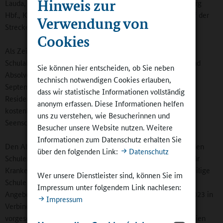
Hinweis zur
Lauda, Crailsheim, Ulm Hbf., Sonneberg (Thür) Hbf., Salzburg
Hbf., Kufstein, über die Außerfernbahn bis Reutte sowie auf der
Verwendung von
Strecke Memmingen – Wangen – Hergatz fahren.
Cookies
Als Zeichen der Anerkennung für den erfolgreichen
Schulabschluss erhalten alle diesjährigen Absolventinnen und
Sie können hier entscheiden, ob Sie neben
Absolventen von Abschlussklassen bis einschließlich 30.
technisch notwendigen Cookies erlauben,
September 2023 freien Eintritt in die staatlichen Schlösser,
dass wir statistische Informationen vollständig
Residenzen und Burgen, Museen und Sammlungen sowie
anonym erfassen. Diese Informationen helfen
kostenlose Mitfahrten auf den Schiffen der Bayerischen
uns zu verstehen, wie Besucherinnen und
Seenschifffahrt GmbH.
Besucher unsere Website nutzen. Weitere
Informationen zum Datenschutz erhalten Sie
Den Absolventinnen und Absolventen der allgemeinbildenden
über den folgenden Link:
Datenschutz
Schulen, beruflichen Schulen, Förderschulen und Schulen für
Kranke wird der „Sommerpass Bayern 2023“ durch die jeweilige
Wer unsere Dienstleister sind, können Sie im
Schule im Rahmen der Zeugnisübergabe ausgehändigt. Die
Impressum unter folgendem Link nachlesen:
Angebote können mit dem personalisierten Sommerpass 2023 in
Impressum
Verbindung mit einem aktuellen Lichtbildausweis im
vorgesehenen Zeitraum unbegrenzt genutzt werden. Im freien