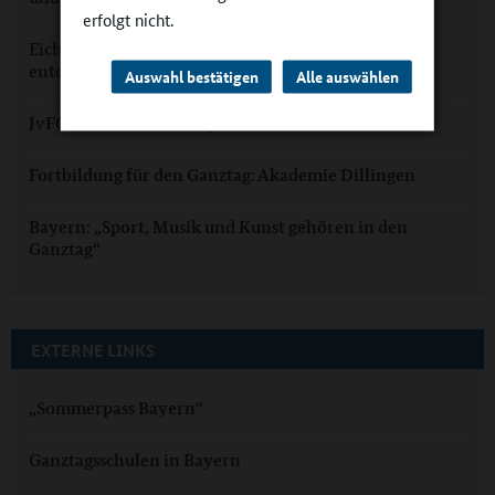
erfolgt nicht.
Eichendorffschule Erlangen: Ganztags Talente
entdecken
Auswahl bestätigen
Alle auswählen
JvFG Cham: Im Ganztag zu den Sternen
Fortbildung für den Ganztag: Akademie Dillingen
Bayern: „Sport, Musik und Kunst gehören in den
Ganztag“
EXTERNE LINKS
„Sommerpass Bayern“
Ganztagsschulen in Bayern