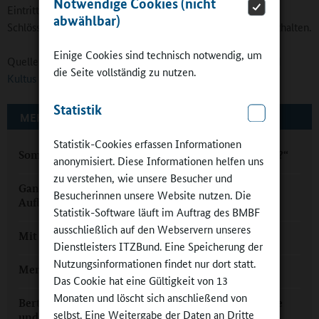
Notwendige Cookies (nicht
Eintritt in die Sehenswürdigkeiten der Bayerischen
abwählbar)
Schlösserverwaltung ist z. B. auch der Standardrundgang enthalten.
Einige Cookies sind technisch notwendig, um
Quelle:
Bayerisches Staatsministerium für Unterricht und
die Seite vollständig zu nutzen.
Kultus
Statistik
MEHR ZUM THEMA AUF GANZTAGSSCHULEN.ORG
Statistik-Cookies erfassen Informationen
Sommer im Ganztag: „Wie unterhalten sich Hühner?“
anonymisiert. Diese Informationen helfen uns
zu verstehen, wie unsere Besucher und
Ganztagsschulverband Bayern: Neue
Besucherinnen unsere Website nutzen. Die
Aufbruchstimmung
Statistik-Software läuft im Auftrag des BMBF
ausschließlich auf den Webservern unseres
Mit Humor geht Schule den GANZenTAG leichter
Dienstleisters ITZBund. Eine Speicherung der
Nutzungsinformationen findet nur dort statt.
Memmingen setzt auf die Offene Ganztagsschule
Das Cookie hat eine Gültigkeit von 13
Monaten und löscht sich anschließend von
Bertolt-Brecht-Schule Nürnberg: Ganztag mit Breite
selbst. Eine Weitergabe der Daten an Dritte
und Spitze