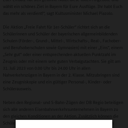
wählt ein schönes Ziel in Bayern für Eure Ausflüge. Ihr habt Euch
das mehr als verdient!“, sagt Kultusminister Michael Piazolo.
Die Aktion „Freie Fahrt für 1er-Schüler“ richtet sich an die
Schülerinnen und Schüler der bayerischen allgemeinbildenden
Schulen (Förder-, Grund-, Mittel-, Wirtschafts‑, Real-, Fachober-
und Berufsoberschulen sowie Gymnasien) mit einer „Eins“, einem
„Sehr gut“ oder einer entsprechenden aktuellen Punktzahl im
Zeugnis oder mit einem sehr guten Verbalgutachten. Sie gilt am
31. Juli 2023 von 0.00 Uhr bis 24.00 Uhr in allen
Nahverkehrszügen in Bayern in der 2. Klasse. Mitzubringen sind
eine Zeugniskopie und ein gültiger Personal-, Kinder- oder
Schülerausweis.
Neben den Regional- und S-Bahn-Zügen der DB Regio beteiligen
sich alle anderen Eisenbahnverkehrsunternehmen in Bayern zu
den gleichen Konditionen an der Aktion. Zusätzlich können die
Schülerinnen und Schüler von Bayern länderübergreifend bis