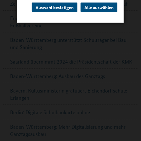
Zeitschrift „Die Ganztagsschule“ ruft zu Beiträgen auf
Auswahl bestätigen
Alle auswählen
Energiesparmeister 2024 – für Schulen und
Fußballvereine
Baden-Württemberg unterstützt Schulträger bei Bau
und Sanierung
Saarland übernimmt 2024 die Präsidentschaft der KMK
Baden-Württemberg: Ausbau des Ganztags
Bayern: Kultusministerin gratuliert Eichendorffschule
Erlangen
Berlin: Digitale Schulbaukarte online
Baden-Württemberg: Mehr Digitalisierung und mehr
Ganztagsausbau