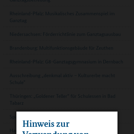
Rheinland-Pfalz: Musikalisches Zusammenspiel im
Ganztag
Niedersachsen: Förderrichtlinie zum Ganztagsausbau
Brandenburg: Multifunktionsgebäude für Zeuthen
Rheinland-Pfalz: G8-Ganztagsgymnasium in Dernbach
Ausschreibung „denkmal aktiv – Kulturerbe macht
Schule‟
Thüringen: „Goldener Teller“ für Schulessen in Bad
Tabarz
Spannende Physik im DLR_School_Lab
Hinweis zur
Hamburg: Mehr Platz, schöne Räume und ein
Verwendung von