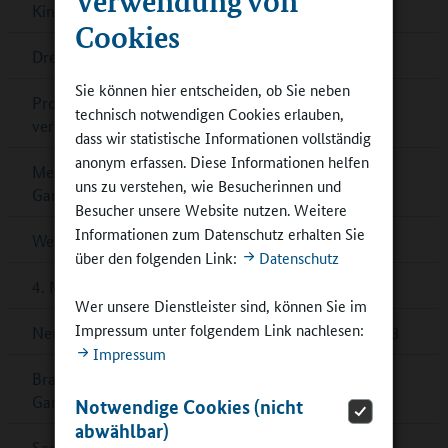
Kinderkochstudio
Cookies
Dresden ist „UNESCO Learning City“
Sie können hier entscheiden, ob Sie neben
Programm „Kulturschule Baden-Württemberg“
technisch notwendigen Cookies erlauben,
verlängert
dass wir statistische Informationen vollständig
anonym erfassen. Diese Informationen helfen
Mecklenburg-Vorpommern: Investitionsprogramm
uns zu verstehen, wie Besucherinnen und
Ganztagsausbau
Besucher unsere Website nutzen. Weitere
Informationen zum Datenschutz erhalten Sie
Wettbewerb „Echt kuh-l!“ 2024 – jetzt bewerben!
über den folgenden Link:
Datenschutz
4. März 2024: EU-Projekttag an Schulen
Wer unsere Dienstleister sind, können Sie im
Impressum unter folgendem Link nachlesen:
Neue KMK-Statistik für Ganztagsschulen 2022/2023
Impressum
Brandenburg: Förderprogramm zum Ausbau der
Ganztagsbetreuung
Notwendige Cookies (nicht
abwählbar)
Sachsen: Kooperation Schule & Theater (KOST)