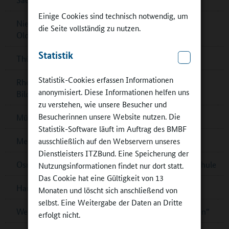
Einige Cookies sind technisch notwendig, um
Niedersachsen: Kooperative Ganztagsbildung in
die Seite vollständig zu nutzen.
Oldenburg
Statistik
Thüringen: Jahr des Schulsports
Statistik-Cookies erfassen Informationen
Rheinland-Pfalz: Zukunftsfähige Schulen für beste
anonymisiert. Diese Informationen helfen uns
Bildung
zu verstehen, wie unsere Besucher und
Besucherinnen unsere Website nutzen. Die
Mülheim: Preis für kulturelle Bildung im Ganztag
Statistik-Software läuft im Auftrag des BMBF
ausschließlich auf den Webservern unseres
Mecklenburg-Vorpommern: Moderne Schulbauten
Dienstleisters ITZBund. Eine Speicherung der
Osnabrück: Grundschule Sutthausen ist Ganztagsschule
Nutzungsinformationen findet nur dort statt.
Das Cookie hat eine Gültigkeit von 13
Hamburg: Auslandsaufenthalt mit „Zugvogel“
Monaten und löscht sich anschließend von
selbst. Eine Weitergabe der Daten an Dritte
Weiterbildungsmaster „Kulturelle Bildung an Schulen“
erfolgt nicht.