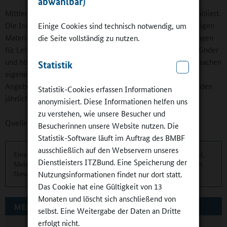
abwählbar)
Mittlerweile wurden von der Stiftung über 4.500 Hörclubs initiiert.
Die Initiative geht von der Stiftung Zuhören aus, die die nötigen
Einige Cookies sind technisch notwendig, um
Materialien zur Durchführung der Hörclubs sowie Fortbildungen
die Seite vollständig zu nutzen.
für Lehrkräfte anbietet. Einmal pro Woche treffen sich die Kinder
und hören gemeinsam Hörspiele, spielen Zuhörspiele und machen
Statistik
eigene Audioaufnahmen. Über die medienpädagogischen
Angebote und medienpraktischen Projekte der Stiftung werden
Statistik-Cookies erfassen Informationen
jährlich über 50.000 Kinder regelmäßig und direkt erreicht.
anonymisiert. Diese Informationen helfen uns
zu verstehen, wie unsere Besucher und
Quelle:
Sächsisches Staatsministerium für Kultus
Besucherinnen unsere Website nutzen. Die
Statistik-Software läuft im Auftrag des BMBF
ausschließlich auf den Webservern unseres
Eine übersichtliche Kurzinformation über die aktuellen Artikel,
Dienstleisters ITZBund. Eine Speicherung der
Meldungen und Termine finden Sie zweimonatlich in unserem
Newsletter.
Hier können Sie sich anmelden
.
Nutzungsinformationen findet nur dort statt.
Das Cookie hat eine Gültigkeit von 13
Monaten und löscht sich anschließend von
MEHR ZUM THEMA AUF GANZTAGSSCHULEN.ORG
selbst. Eine Weitergabe der Daten an Dritte
erfolgt nicht.