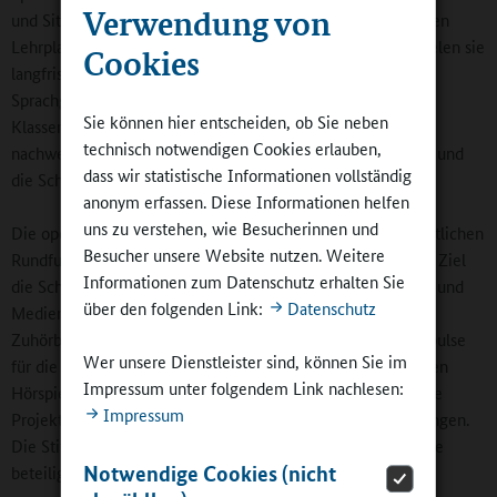
Verwendung von
und Situationen wichtig und Bestandteil auch des sächsischen
Lehrplans. Mit einfachen Mitteln aus der Zuhörbildung erzielen sie
Cookies
langfristig Effekte wie höhere Aufmerksamkeit, besseres
Sprachgefühl und eine angenehmere Atmosphäre im
Sie können hier entscheiden, ob Sie neben
Klassenzimmer durch mehr Achtsamkeit. Zuhörbildung hat
technisch notwendigen Cookies erlauben,
nachweislich einen Mehrwert für den pädagogischen Alltag und
dass wir statistische Informationen vollständig
die Schülerinnen und Schüler.
anonym erfassen. Diese Informationen helfen
uns zu verstehen, wie Besucherinnen und
Die operativ tätige Stiftung wurde 2002 von öffentlich-rechtlichen
Besucher unsere Website nutzen. Weitere
Rundfunk- und Landesmedienanstalten gegründet mit dem Ziel
Informationen zum Datenschutz erhalten Sie
die Schlüsselkompetenz des Zuhörens in Kultur, Wirtschaft und
über den folgenden Link:
Datenschutz
Medien zu fördern. Neben dem umfassendem Material zur
Zuhörbildung sowie dem Fortbildungsangebot setzt sie Impulse
Wer unsere Dienstleister sind, können Sie im
für die Zuhörforschung, informiert zu qualitativ hochwertigen
Impressum unter folgendem Link nachlesen:
Hörspielangebote und bietet eine Diskussionsplattform. Ihre
Impressum
Projekte finanziert sie aus Erlösen und Drittmittelzuwendungen.
Die Stifterhäuser sind nicht an der Finanzierung der Projekte
Notwendige Cookies (nicht
beteiligt.