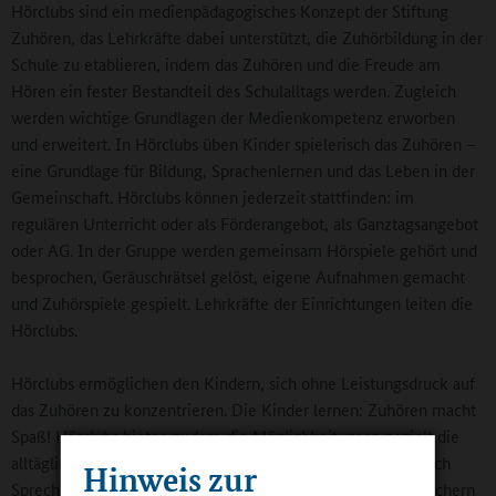
Hörclubs sind ein medienpädagogisches Konzept der Stiftung
Zuhören, das Lehrkräfte dabei unterstützt, die Zuhörbildung in der
Schule zu etablieren, indem das Zuhören und die Freude am
Hören ein fester Bestandteil des Schulalltags werden. Zugleich
werden wichtige Grundlagen der Medienkompetenz erworben
und erweitert. In Hörclubs üben Kinder spielerisch das Zuhören –
eine Grundlage für Bildung, Sprachenlernen und das Leben in der
Gemeinschaft. Hörclubs können jederzeit stattfinden: im
regulären Unterricht oder als Förderangebot, als Ganztagsangebot
oder AG. In der Gruppe werden gemeinsam Hörspiele gehört und
besprochen, Geräuschrätsel gelöst, eigene Aufnahmen gemacht
und Zuhörspiele gespielt. Lehrkräfte der Einrichtungen leiten die
Hörclubs.
Hörclubs ermöglichen den Kindern, sich ohne Leistungsdruck auf
das Zuhören zu konzentrieren. Die Kinder lernen: Zuhören macht
Spaß! Hörclubs bieten zudem die Möglichkeit, ganz gezielt die
alltäglichen Unterrichtselemente aus dem Kompetenzbereich
Hinweis zur
Sprechen und Zuhören zu verbinden. Zuhören ist in allen Fächern