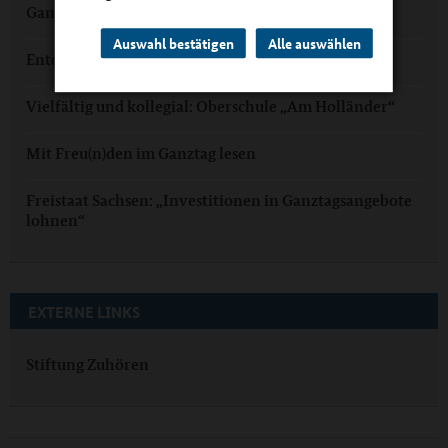
Ganztagsschule mit „Verkehrskasper“
Auswahl bestätigen
Alle auswählen
Entdeckerschule mit Ganztagsangebot
Vielfältig und kollegial: Oberschule „Am Holländer“
Mit Freu(n)den im Ganztag lesen
Freistaat Sachsen: „Investitionen in Ganztagsangebote
lohnen“
EXTERNE LINKS
Stiftung Zuhören