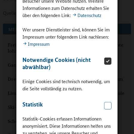
Besucher unsere Website nutzen. Weitere
Informationen zum Datenschutz erhalten Sie
Quelle:
Sächsisches Staatsministerium für Kultus
über den folgenden Link:
Datenschutz
MEHR ZUM THEMA AUF GANZTAGSSCHULEN.ORG
Wer unsere Dienstleister sind, können Sie im
Impressum unter folgendem Link nachlesen:
Impressum
Freistaat Sachsen: „Investitionen in Ganztagsangebote
lohnen“
Notwendige Cookies (nicht
Ganztagsschule „Lichtblick“: Platz für Charaktere
abwählbar)
Dresden: Ganztagsangebot im bewährten Schulsystem
Einige Cookies sind technisch notwendig, um
die Seite vollständig zu nutzen.
Limbach-Oberfrohna: Von der Villa zur Ganztagsschule
Statistik
Ski-Asse im Ganztag: „Nur die Spitze des Eisbergs“
Statistik-Cookies erfassen Informationen
Schulbau für den Ganztag: pädagogisch modern
anonymisiert. Diese Informationen helfen uns
zu verstehen, wie unsere Besucher und