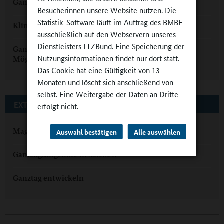
Ganztag in Glauchau: SHS statt SOS
Besucherinnen unsere Website nutzen. Die
Statistik-Software läuft im Auftrag des BMBF
Klimaschule mit Ganztagsangebot
ausschließlich auf den Webservern unseres
Dienstleisters ITZBund. Eine Speicherung der
Ganztag in der Südvorstadt: „Stunde der
Nutzungsinformationen findet nur dort statt.
Möglichkeiten“
Das Cookie hat eine Gültigkeit von 13
Monaten und löscht sich anschließend von
selbst. Eine Weitergabe der Daten an Dritte
EXTERNE LINKS
erfolgt nicht.
Magazin „Klasse“
Auswahl bestätigen
Alle auswählen
Ganztagsangebote in Sachsen
Ganztag entwickeln