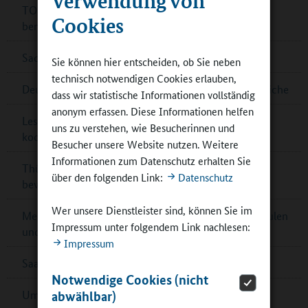
TOP-20-Schulen für Deutschen Schulpreis 2024
Cookies
benannt
Sachsen-Anhalt: Außerschulische Lernorte
Sie können hier entscheiden, ob Sie neben
technisch notwendigen Cookies erlauben,
Deutsche Sportjugend: Online-Umfrage für Jugendliche
dass wir statistische Informationen vollständig
anonym erfassen. Diese Informationen helfen
Lesetipp: Raum- und Flächengestaltung im
uns zu verstehen, wie Besucherinnen und
kooperativen Ganztag
Besucher unsere Website nutzen. Weitere
Informationen zum Datenschutz erhalten Sie
Thüringen: Preis für Schulbibliotheken – jetzt noch
über den folgenden Link:
Datenschutz
bewerben!
Wer unsere Dienstleister sind, können Sie im
Mecklenburg-Vorpommern: Kontaktbörsen für Schulen
Impressum unter folgendem Link nachlesen:
und Partner
Impressum
Saarländischer Ernährungspreis – jetzt bewerben!
Notwendige Cookies (nicht
abwählbar)
Umfrage zur Schulverpflegung in Cottbus