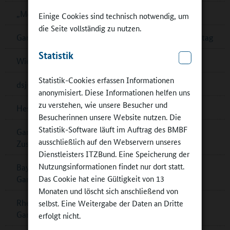
„Mein Bildungsraum“ in Ganztagsschulen
Einige Cookies sind technisch notwendig, um
die Seite vollständig zu nutzen.
Ganztagsschulverband: Demokratiebildung im Ganztag
Statistik
Wiener „Wasserschulen“
Statistik-Cookies erfassen Informationen
dsj-Bewegungskampagne MOVE wird fortgesetzt
anonymisiert. Diese Informationen helfen uns
zu verstehen, wie unsere Besucher und
Hessen: Musikalische Bildung in Ober-Ramstadt
Besucherinnen unsere Website nutzen. Die
Statistik-Software läuft im Auftrag des BMBF
Ganztagskongress zu multiprofessioneller
ausschließlich auf den Webservern unseres
Zusammenarbeit in Berlin
Dienstleisters ITZBund. Eine Speicherung der
Nutzungsinformationen findet nur dort statt.
Bayern: Pädagogische Fachkräfte für
Das Cookie hat eine Gültigkeit von 13
Ganztagsbetreuung
Monaten und löscht sich anschließend von
Rheinland-Pfalz: Musikalisches Zusammenspiel im
selbst. Eine Weitergabe der Daten an Dritte
Ganztag
erfolgt nicht.