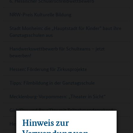
6. Hessischer Schülerschreibwettbewerb
NRW-Preis Kulturelle Bildung
Stadt Monheim: die „Hauptstadt für Kinder“ baut ihre
Ganztagsschulen aus
Handwerkswettbewerb für Schulteams – jetzt
bewerben!
Hessen: Förderung für Zirkusprojekte
Tipps: Filmbildung in der Ganztagsschule
Mecklenburg-Vorpommern: „Theater in Sicht“
Girls’Day und Boys’Day mit Teilnehmendenrekord
Hinweis zur
Hessen: IHK-Schulpreis für sieben Schulen
Verwendung von