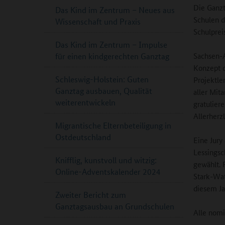
Die Ganzt
Das Kind im Zentrum – Neues aus
Schulen d
Wissenschaft und Praxis
Schulprei
Das Kind im Zentrum – Impulse
Sachsen-A
für einen kindgerechten Ganztag
Konzept d
Schleswig-Holstein: Guten
Projektle
Ganztag ausbauen, Qualität
aller Mit
weiterentwickeln
gratulier
Allerherzl
Migrantische Elternbeteiligung in
Ostdeutschland
Eine Jury
Lessingsc
Knifflig, kunstvoll und witzig:
gewählt. 
Online-Adventskalender 2024
Stark-Wat
diesem Ja
Zweiter Bericht zum
Ganztagsausbau an Grundschulen
Alle nomi