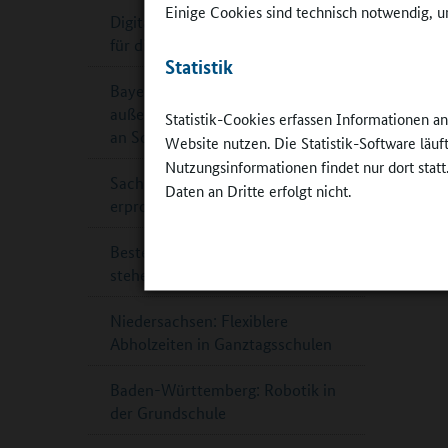
Einige Cookies sind technisch notwendig, um
Digitaler Leitfaden Küchenplanung
für die Schulverpflegung
Statistik
Bayern: Staatspreis für
außergewöhnliche Theaterarbeit
Statistik-Cookies erfassen Informationen a
an Schulen
Website nutzen. Die Statistik-Software läu
Nutzungsinformationen findet nur dort statt
Sachsen-Anhalt: Ganztagsschule
Daten an Dritte erfolgt nicht.
erprobt Katastrophenschutz
Beste Schülerzeitungen 2024
stehen fest
Niedersachsen: Flexiblere
Abholzeiten in Ganztagsschulen
Baden-Württemberg: Robotik in
der Grundschule