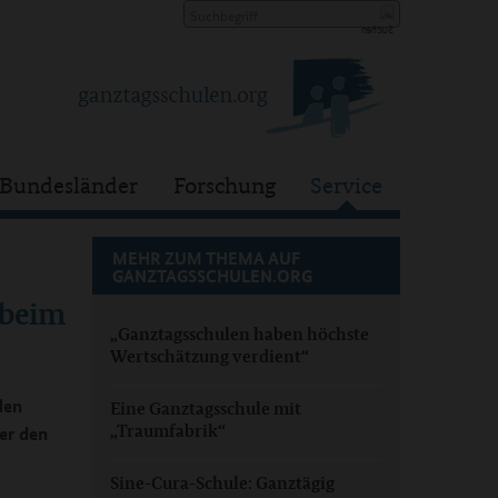
Bundesländer
Forschung
Service
MEHR ZUM THEMA AUF
GANZTAGSSCHULEN.ORG
 beim
„Ganztagsschulen haben höchste
Wertschätzung verdient“
den
Eine Ganztagsschule mit
„Traumfabrik“
er den
Sine-Cura-Schule: Ganztägig