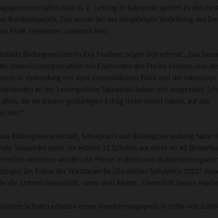
agsgemeinschaftsschule G. E. Lessing in Salzwedel gehört zu den bes
er Bundesrepublik. Das wurde bei der diesjährigen Verleihung des D
ses Ende September unterstrichen.
nhalts Bildungsministerin Eva Feußner zeigte sich erfreut: „Das bes
er Unterrichtsorganisation mit Elementen des Freien Lernens und de
rnens in Verbindung mit dem unermüdlichen Fleiß und der intensiven
arbeitenden an der Lessingschule Salzwedel haben sich ausgezahlt. Ich
e allen, die an diesem großartigen Erfolg ihren Anteil haben, auf das
ichste!“
 aus Bildungswissenschaft, Schulpraxis und Bildungsverwaltung hatte d
hule Salzwedel unter die letzten 15 Schulen aus mehr als 80 Bewerb
Feierlich verliehen wurden die Preise in Berlin von Bundesbildungsmin
zinger. Im Fokus des Wettbewerbs „Deutscher Schulpreis 2022“ stan
hr die Unterrichtsqualität, unter dem Motto: „Unterricht besser mache
nierten Schulen erhalten einen Anerkennungspreis in Höhe von 5.000