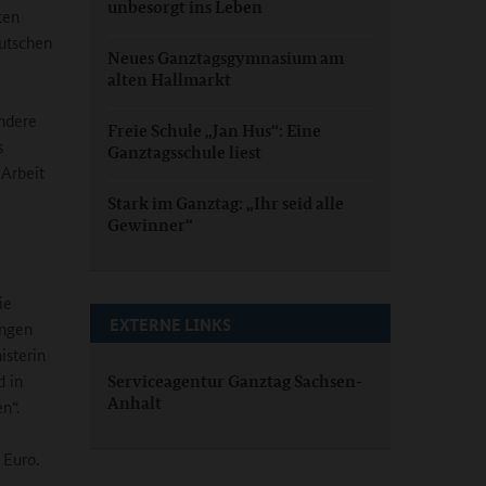
unbesorgt ins Leben
ten
eutschen
Neues Ganztagsgymnasium am
alten Hallmarkt
ondere
Freie Schule „Jan Hus“: Eine
s
Ganztagsschule liest
 Arbeit
Stark im Ganztag: „Ihr seid alle
Gewinner“
ie
EXTERNE LINKS
ungen
isterin
d in
Serviceagentur Ganztag Sachsen-
Anhalt
n“.
 Euro.