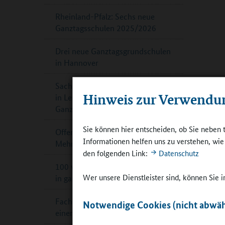
Rheinland-Pfalz: Sechs neue
Ganztagsschulen 2025/2026
Drei neue Ganztagsgrundschulen
in Hannover
Sachsen-Anhalt: Sekundarschule
Hinweis zur Verwendu
in Leuna ist offiziell
Ganztagsschule
Sie können hier entscheiden, ob Sie neben 
Offene Ganztagsschule in NRW:
Informationen helfen uns zu verstehen, wi
Mehr Geld für mehr Plätze
den folgenden Link:
Datenschutz
100 weitere Sport-Grundschulen
Wer unsere Dienstleister sind, können Sie
in ganz Bayern
Fachtag „Küchen und Mensen für
Notwendige Cookies (nicht abwäh
einen kindgerechten Ganztag“