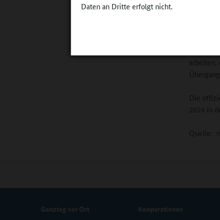
Daten an Dritte erfolgt nicht.
Bildungsm
Präsident
Jugend- u
Umsetzung
arbeiten,
Übergang 
Die offiz
2024 in d
Quelle:
Ganztag vor Ort
Kooperationen