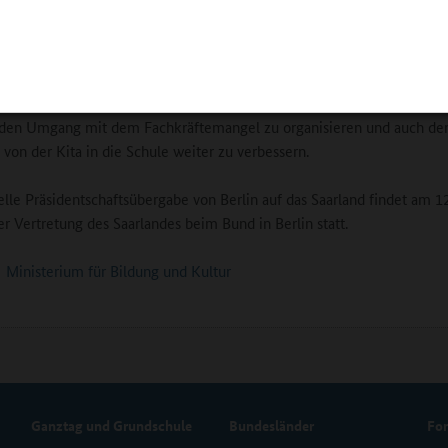
inisterin Christine Streichert-Clivot will während der saarländischen
schaft im Jahr 2024 vor allem auch die begonnene Zusammenarbeit m
nd Familienministerkonferenz (JFMK) vertiefen, um weiter gemeinsa
 des Rechtsanspruchs auf Ganztagsbetreuung für Grundschulkinder 
 den Umgang mit dem Fachkräftemangel zu organisieren und auch de
von der Kita in die Schule weiter zu verbessern.
ielle Präsidentschaftsübergabe von Berlin auf das Saarland findet am 12
er Vertretung des Saarlandes beim Bund in Berlin statt.
Ministerium für Bildung und Kultur
Ganztag und Grundschule
Bundesländer
Fo