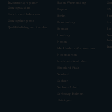
Investitionsprogramm
Baden-Württemberg
Gan
Ganztagsausbau
Bayern
BMB
Berichte und Interviews
Berlin
Son
Ganztagskongresse
Brandenburg
For
Qualitätsdialog zum Ganztag
Bremen
Ber
Hamburg
Gan
Int
Hessen
Int
Mecklenburg-Vorpommern
Niedersachsen
Nordrhein-Westfalen
Rheinland-Pfalz
Saarland
Sachsen
Sachsen-Anhalt
Schleswig-Holstein
Thüringen