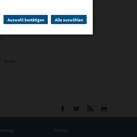
it der
Auswahl bestätigen
Alle auswählen
m an der
zu
n
. Januar
rschung
Service