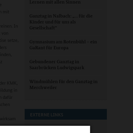
Lernen mit allen Sinnen
e
n mit
Ganztag in Nalbach: „… für die
Kinder und für uns als
reinen. In
Gesellschaft“
g von
ise setze,
Gymnasium am Rotenbühl – ein
ders
GaRant für Europa
inden,
nz
Gebundener Ganztag in
Saarbrücken Ludwigspark
Windmühlen für den Ganztag in
n der KMK,
Merchweiler
Bildung in
n dafür
schen
,
EXTERNE LINKS
twirksam
Kultusministerkonferenz