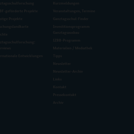
ztagsschulforschung
Kurzmeldungen
F-geförderte Projekte
Veranstaltungen, Termine
stige Projekte
Ganztagsschul-Finder
schungslandkarte
Investitionsprogramm
Ganztagsausbau
ichte
IZBB-Programm
ztagsschulforschung:
erviews
Materialien / Mediathek
ernationale Entwicklungen
Tipps
Newsletter
Newsletter-Archiv
Links
Kontakt
Pressekontakt
Archiv