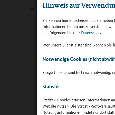
Hinweis zur Verwendu
Die Herau
Thüringen
die PISA-
Ungleichh
Sie können hier entscheiden, ob Sie neben 
KMK im k
Informationen helfen uns zu verstehen, wi
Fachkräft
den folgenden Link:
Datenschutz
Lehrkräft
Lernens u
Wer unsere Dienstleister sind, können Sie
Lernproze
Notwendige Cookies (nicht abwäh
Die zukün
die Zeit 
Einige Cookies sind technisch notwendig, um
Ebenen i
anderen F
Statistik
Familienm
dringend
Transforma
Statistik-Cookies erfassen Informationen a
entschei
Website nutzen. Die Statistik-Software läu
der Blick
Nutzungsinformationen findet nur dort statt