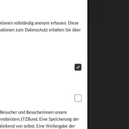
che hat
Ganztagsschule im Saarland
en
e die
ationen vollständig anonym erfassen. Diese
ne
ationen zum Datenschutz erhalten Sie über
dert, die
ens und
 und
en durch
itischen
eit mit
den und
en. Die
e Besucher und Besucherinnen unsere
, immer
enstleisters ITZBund. Eine Speicherung der
hließend von selbst. Eine Weitergabe der