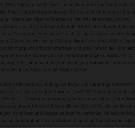
9, 1992, 2008 und 2024: Das Saarland übernimmt zum fünften Mal di
schaft der Kultusministerkonferenz (KMK) und bricht bereits zu Begin
dition: Statt eines eigenen Themas für ihre Präsidentschaft, möchte
inisterin Christine Streichert-Clivot die KMK hinter einer Leitidee ve
t tiefer Veränderungen brauche es mehr als nur die Aneinanderreihun
men. Was es brauche, sei ein System, das auf wissenschaftliche Expert
andeln mutig und kritisch hinterfrage und gute Formen des Miteinan
 gemeinsame Antworten auf die Herausforderungen unserer Zeit zu f
zukünftige Präsidentin auf der 384. Sitzung der Kultusministerkonfere
h ihrer Wahl zur Präsidentin der KMK in Berlin.
ändische Ministerin für Bildung und Kultur und zukünftige Präsidenti
Streichert-Clivot, setzt ihre Präsidentschaft 2024 unter die Leitidee „
s Wandels – Transformation mutig gemeinsam gestalten: „Wir müsse
gen, dass unsere Kinder und Jugendlichen diese Welt, die von dynami
ngen, Konflikten und Kriegen geprägt ist, verstehen, sie beschreiben
n, an ihr demokratisch partizipieren können und sie aktiv und selbs
ten können.“