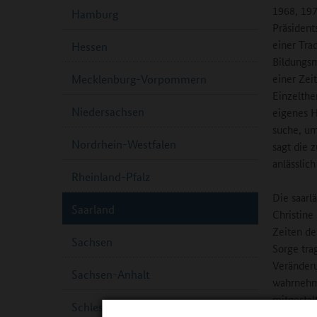
1968, 197
Hamburg
Präsident
einer Tra
Hessen
Bildungsm
einer Zei
Mecklenburg-Vorpommern
Einzelthe
Niedersachsen
eigenes H
suche, um
Nordrhein-Westfalen
sagt die 
anlässlic
Rheinland-Pfalz
Die saarl
Saarland
Christine 
Zeiten de
Sachsen
Sorge tra
Veränderu
Sachsen-Anhalt
wahrnehme
mitgestal
Schleswig-Holstein