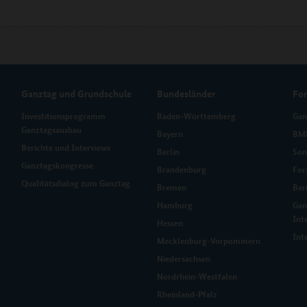
Ganztag und Grundschule
Bundesländer
Fo
Investitionsprogramm
Baden-Württemberg
Gan
Ganztagsausbau
Bayern
BMB
Berichte und Interviews
Berlin
Son
Ganztagskongresse
Brandenburg
For
Qualitätsdialog zum Ganztag
Bremen
Ber
Hamburg
Gan
Int
Hessen
Int
Mecklenburg-Vorpommern
Niedersachsen
Nordrhein-Westfalen
Rheinland-Pfalz