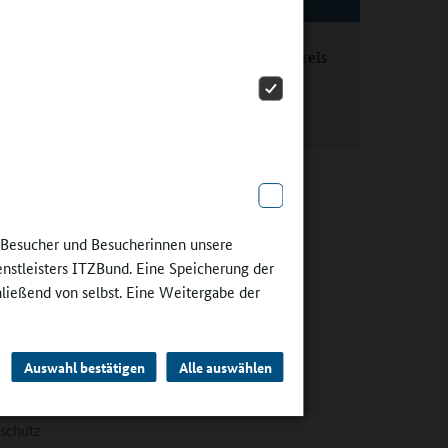
EXTERNE LINKS
ngen
tiv
Saarländischer Ernährungspreis
inen
rer
Ganztagsschule im Saarland
nd
ernet zur
onzept
e Besucher und Besucherinnen unsere
enstleisters ITZBund. Eine Speicherung der
hließend von selbst. Eine Weitergabe der
g werden
nd der IKK
sätzlich
Auswahl bestätigen
Alle auswählen
rschutz