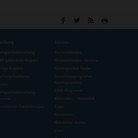
rschung
Service
ztagsschulforschung
Kurzmeldungen
F-geförderte Projekte
Veranstaltungen, Termine
stige Projekte
Ganztagsschul-Finder
schungslandkarte
Investitionsprogramm
Ganztagsausbau
ichte
IZBB-Programm
ztagsschulforschung:
erviews
Materialien / Mediathek
ernationale Entwicklungen
Tipps
Newsletter
Newsletter-Archiv
Links