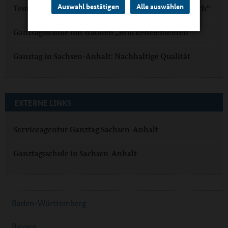
Auswahl bestätigen
Alle auswählen
Teutschenthal: „Ganztag ist für uns selbstverständlich“
Ganztagsschule mit stabilen „Brückenelementen“
Ganztag in Sachsen-Anhalt: Nachhaltige Qualität
EXTERNE LINKS
Serviceagentur Ganztag Sachsen-Anhalt
Ganztagsschule in Sachsen-Anhalt
Baden-Württemberg
Bayern