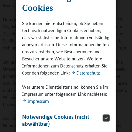
Cookies
Mode- sowie Schmuckdesign runden das breite Angebot ab.
Den Auftakt für das neue Schuljahr bildet die AG-Messe am 19.
Sie können hier entscheiden, ob Sie neben
August 2024, die vor den Elternabenden stattfindet. An diesem
technisch notwendigen Cookies erlauben,
Tag stellen sich alle Arbeitsgemeinschaften vor und bieten den
dass wir statistische Informationen vollständig
Schülerinnen und Schülern sowie ihren Eltern die Möglichkeit,
anonym erfassen. Diese Informationen helfen
sich umfassend über die verschiedenen Angebote zu informieren.
uns zu verstehen, wie Besucherinnen und
Besucher unsere Website nutzen. Weitere
Anika Hendrich zeigt sich begeistert von der Entwicklung: „Die
Informationen zum Datenschutz erhalten Sie
Umstellung zur Ganztagsschule ist ein großer Gewinn für unsere
über den folgenden Link:
Datenschutz
Schülerinnen und Schüler. Sie haben nun die Möglichkeit, ihre
schulischen und außerschulischen Interessen besser zu verbinden
Wer unsere Dienstleister sind, können Sie im
und in einem geschützten Rahmen neue Fähigkeiten zu erlernen.
Impressum unter folgendem Link nachlesen:
Wir sind stolz darauf, ein so vielfältiges und qualitativ
Impressum
hochwertiges Angebot präsentieren zu können.“
Notwendige Cookies (nicht
Auch die Eltern und Erziehungsberechtigten begrüßen die
abwählbar)
Neuerungen. Viele von ihnen sehen in der Ganztagsschule eine