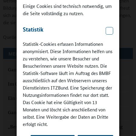
wertvolle Unterstützung im Alltag und schätzen die zusätzlichen
Einige Cookies sind technisch notwendig, um
Bildungs- und Betreuungsangebote. Die Schulgemeinschaft freut
die Seite vollständig zu nutzen.
sich auf die kommenden Jahre und die vielen neuen Erfahrungen,
die sie gemeinsam machen wird.
Statistik
Quelle:
hallelife.de-Redaktion
Statistik-Cookies erfassen Informationen
anonymisiert. Diese Informationen helfen uns
MEHR ZUM THEMA AUF GANZTAGSSCHULEN.ORG
zu verstehen, wie unsere Besucher und
Besucherinnen unsere Website nutzen. Die
Ganztag in Leuna: „Unsere Schule verändert sich“
Statistik-Software läuft im Auftrag des BMBF
ausschließlich auf den Webservern unseres
Im Ganztag Eigenmotivation entwickeln
Dienstleisters ITZBund. Eine Speicherung der
Nutzungsinformationen findet nur dort statt.
Ein Ganztagsangebot, das Motivation entfacht
Das Cookie hat eine Gültigkeit von 13
Monaten und löscht sich anschließend von
Ganztag in Sachsen-Anhalt: Nachhaltige Qualität
selbst. Eine Weitergabe der Daten an Dritte
erfolgt nicht.
„Besser als Unterricht“: Selbsttätig lernen im Ganztag