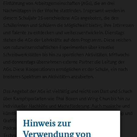
Einführung von Arbeitsgemeinschaften (AGs), die an drei
Nachmittagen in der Woche stattfinden. Insgesamt werden in
diesem Schuljahr 25 verschiedene AGs angeboten, die den
Schülerinnen und Schülern die Möglichkeit bieten, ihre Interessen
und Talente zu entdecken und weiterzuentwickeln. Dienstags
stehen die AGs der Lehrkräfte auf dem Programm. Diese reichen
von naturwissenschaftlichen Experimenten über kreative
Schreibwerkstätten bis hin zu sportlichen Aktivitäten. Mittwochs
und donnerstags übernehmen externe Partner die Leitung der
AGs. Diese Kooperationen ermöglichen es der Schule, ein noch
breiteres Spektrum an Aktivitäten anzubieten.
Das Angebot der AGs ist vielfältig und reicht von Dart und Schach
über Kampfsportarten wie Thai Boxen und Wing Chun bis hin zu
individueller Nachhilfe und Matheförderung. Auch musische und
künstlerische Interessen kommen nicht zu kurz: Die AGs Rap und
Hinweis zur
Graffiti bieten kreative Entfaltungsmöglichkeiten, während
Podcasts und Selfcare ebenfalls auf dem Programm stehen.
Verwendung von
Technisch Interessierte können Programmieren lernen, und