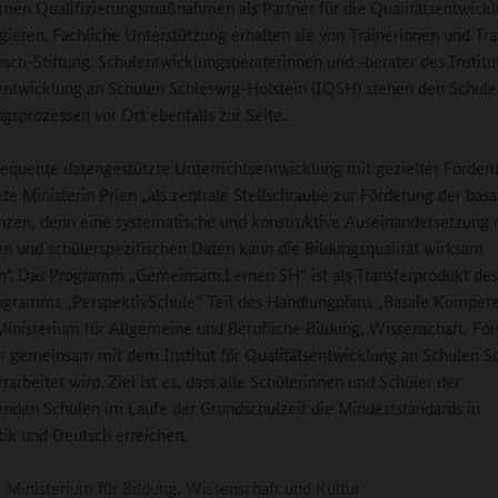
en Qualifizierungsmaßnahmen als Partner für die Qualitätsentwickl
gieren. Fachliche Unterstützung erhalten sie von Trainerinnen und Tra
sch-Stiftung. Schulentwicklungsberaterinnen und -berater des Institut
entwicklung an Schulen Schleswig-Holstein (IQSH) stehen den Schule
sprozessen vor Ort ebenfalls zur Seite..
equente datengestützte Unterrichtsentwicklung mit gezielter Förder
te Ministerin Prien „als zentrale Stellschraube zur Förderung der basa
en, denn eine systematische und konstruktive Auseinandersetzung 
en und schülerspezifischen Daten kann die Bildungsqualität wirksam
n". Das Programm „Gemeinsam.Lernen SH“ ist als Transferprodukt des
gramms „PerspektivSchule“ Teil des Handlungplans „Basale Kompete
inisterium für Allgemeine und Berufliche Bildung, Wissenschaft, Fo
r gemeinsam mit dem Institut für Qualitätsentwicklung an Schulen S
rarbeitet wird. Ziel ist es, dass alle Schülerinnen und Schüler der
nden Schulen im Laufe der Grundschulzeit die Mindeststandards in
k und Deutsch erreichen.
Ministerium für Bildung, Wissenschaft und Kultu
r