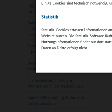
Einige Cookies sind technisch notwendig, um
Digitaler Leitfaden Küchenplanung
für die Schulverpflegung
Statistik
Bayern: Staatspreis für
außergewöhnliche Theaterarbeit
Statistik-Cookies erfassen Informationen a
an Schulen
Website nutzen. Die Statistik-Software läu
Nutzungsinformationen findet nur dort statt
Sachsen-Anhalt: Ganztagsschule
Daten an Dritte erfolgt nicht.
erprobt Katastrophenschutz
Beste Schülerzeitungen 2024
stehen fest
Niedersachsen: Flexiblere
Abholzeiten in Ganztagsschulen
Baden-Württemberg: Robotik in
der Grundschule