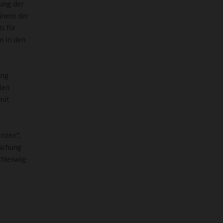
ung der
inern der
s für
n in den
ung
len
mit
nzen“,
rschung
chleswig-