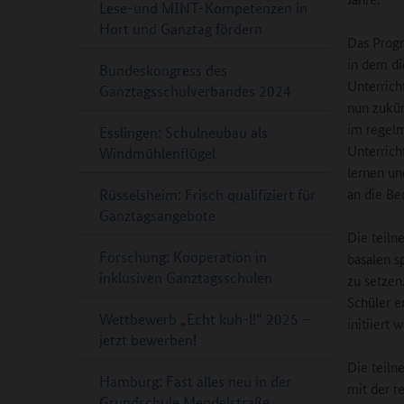
Lese-und MINT-Kompetenzen in
Hort und Ganztag fördern
Das Progr
in dem di
Bundeskongress des
Unterrich
Ganztagsschulverbandes 2024
nun zukün
im regelm
Esslingen: Schulneubau als
Unterrich
Windmühlenflügel
lernen un
an die Be
Rüsselsheim: Frisch qualifiziert für
Ganztagsangebote
Die teiln
Forschung: Kooperation in
basalen s
inklusiven Ganztagsschulen
zu setzen
Schüler e
Wettbewerb „Echt kuh-l!“ 2025 –
initiiert
jetzt bewerben!
Die teil
Hamburg: Fast alles neu in der
mit der r
Grundschule Mendelstraße