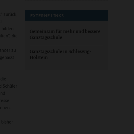
“ zurück,
EXTERNE LINKS
d
 bilden
Gemeinsam für mehr und bessere
ien“, die
Ganztagsschule
nander zu
Ganztagsschule in Schleswig-
gepasst
Holstein
 die
d Schüler
und
zesse
önnen.
 bisher