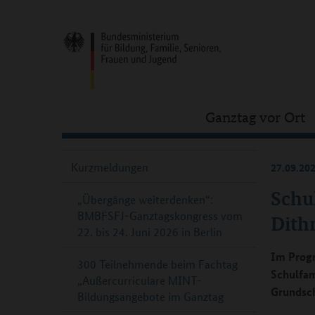
Ganztag vor Ort
Kurzmeldungen
27.09.20
Schul
„Übergänge weiterdenken“:
BMBFSFJ-Ganztagskongress vom
Dith
22. bis 24. Juni 2026 in Berlin
Im Prog
300 Teilnehmende beim Fachtag
Schulfam
„Außercurriculare MINT-
Grundsch
Bildungsangebote im Ganztag