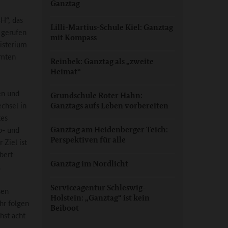
Ganztag
H“, das
Lilli-Martius-Schule Kiel: Ganztag
 gerufen
mit Kompass
isterium
amten
Reinbek: Ganztag als „zweite
Heimat“
en und
Grundschule Roter Hahn:
chsel in
Ganztags aufs Leben vorbereiten
tes
b- und
Ganztag am Heidenberger Teich:
Perspektiven für alle
Ziel ist
bert-
Ganztag im Nordlicht
.
Serviceagentur Schleswig-
sen
Holstein: „Ganztag“ ist kein
hr folgen
Beiboot
hst acht