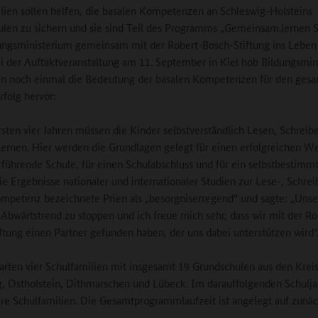
lien sollen helfen, die basalen Kompetenzen an Schleswig-Holsteins
len zu sichern und sie sind Teil des Programms „Gemeinsam.lernen S
ngsministerium gemeinsam mit der Robert-Bosch-Stiftung ins Leben
i der Auftaktveranstaltung am 11. September in Kiel hob Bildungsmin
en noch einmal die Bedeutung der basalen Kompetenzen für den ges
rfolg hervor:
rsten vier Jahren müssen die Kinder selbstverständlich Lesen, Schreib
ernen. Hier werden die Grundlagen gelegt für einen erfolgreichen We
rführende Schule, für einen Schulabschluss und für ein selbstbestimm
ie Ergebnisse nationaler und internationaler Studien zur Lese-, Schrei
petenz bezeichnete Prien als „besorgniserregend“ und sagte: „Unser 
 Abwärtstrend zu stoppen und ich freue mich sehr, dass wir mit der Ro
ftung einen Partner gefunden haben, der uns dabei unterstützen wird“
tarten vier Schulfamilien mit insgesamt 19 Grundschulen aus den Krei
, Ostholstein, Dithmarschen und Lübeck. Im darauffolgenden Schulja
ere Schulfamilien. Die Gesamtprogrammlaufzeit ist angelegt auf zunäc