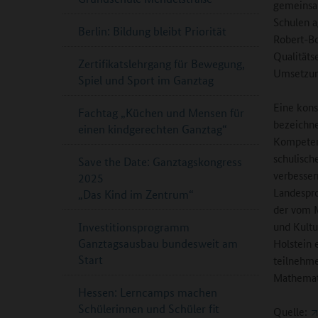
gemeinsam
Schulen a
Berlin: Bildung bleibt Priorität
Robert-Bo
Qualitäts
Zertifikatslehrgang für Bewegung,
Umsetzung
Spiel und Sport im Ganztag
Eine kons
Fachtag „Küchen und Mensen für
bezeichne
einen kindgerechten Ganztag“
Kompetenz
schulisch
Save the Date: Ganztagskongress
verbesser
2025
Landespro
„Das Kind im Zentrum“
der vom M
und Kultu
Investitionsprogramm
Ganztagsausbau bundesweit am
Holstein e
Start
teilnehme
Mathemati
Hessen: Lerncamps machen
Schülerinnen und Schüler fit
Quelle: