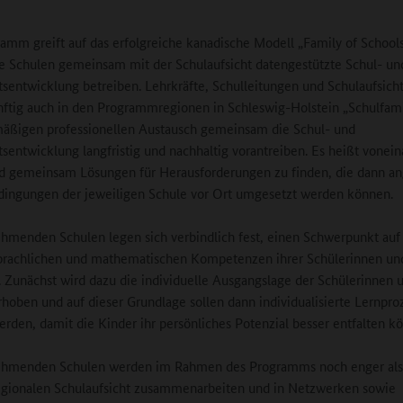
amm greift auf das erfolgreiche kanadische Modell „Family of Schools
e Schulen gemeinsam mit der Schulaufsicht datengestützte Schul- un
tsentwicklung betreiben. Lehrkräfte, Schulleitungen und Schulaufsicht
ftig auch in den Programmregionen in Schleswig-Holstein „Schulfamil
äßigen professionellen Austausch gemeinsam die Schul- und
tsentwicklung langfristig und nachhaltig vorantreiben. Es heißt vonei
d gemeinsam Lösungen für Herausforderungen zu finden, die dann an
dingungen der jeweiligen Schule vor Ort umgesetzt werden können.
ehmenden Schulen legen sich verbindlich fest, einen Schwerpunkt auf
prachlichen und mathematischen Kompetenzen ihrer Schülerinnen un
. Zunächst wird dazu die individuelle Ausgangslage der Schülerinnen 
rhoben und auf dieser Grundlage sollen dann individualisierte Lernpro
 werden, damit die Kinder ihr persönliches Potenzial besser entfalten k
nehmenden Schulen werden im Rahmen des Programms noch enger als
egionalen Schulaufsicht zusammenarbeiten und in Netzwerken sowie