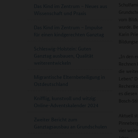
Schulfami
Das Kind im Zentrum – Neues aus
Grundschu
Wissenschaft und Praxis
vom Bildu
wurde. Be
Das Kind im Zentrum – Impulse
Karin Pri
für einen kindgerechten Ganztag
Bildungse
Schleswig-Holstein: Guten
Ganztag ausbauen, Qualität
„In den e
weiterentwickeln
Rechnen l
die weite
Migrantische Elternbeteiligung in
Leben.“ D
Ostdeutschland
Rechenkom
es diesen
Knifflig, kunstvoll und witzig:
Bosch-Sti
Online-Adventskalender 2024
Aktuell s
Zweiter Bericht zum
Pinneberg
Ganztagsausbau an Grundschulen
vier weit
Jahre.