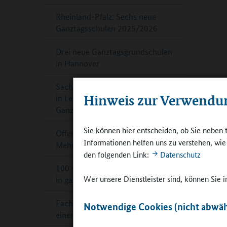
Rheinland-Pfalz: Sechs neue
Ganztagsschulen 2025/2026
Drei neue Ganztagsgrundschulen
in Hannover
Sachsen-Anhalt: Sekundarschule
Hinweis zur Verwendu
in Leuna ist offiziell
Ganztagsschule
Sie können hier entscheiden, ob Sie neben 
Offene Ganztagsschule in NRW:
Informationen helfen uns zu verstehen, wi
Mehr Geld für mehr Plätze
den folgenden Link:
Datenschutz
100 weitere Sport-Grundschulen
Wer unsere Dienstleister sind, können Sie
in ganz Bayern
Fachtag „Küchen und Mensen für
Notwendige Cookies (nicht abwäh
einen kindgerechten Ganztag“