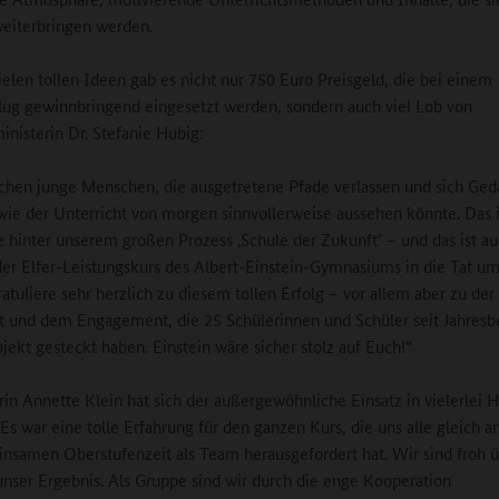
eiterbringen werden.
vielen tollen Ideen gab es nicht nur 750 Euro Preisgeld, die bei einem
lug gewinnbringend eingesetzt werden, sondern auch viel Lob von
inisterin Dr. Stefanie Hubig:
chen junge Menschen, die ausgetretene Pfade verlassen und sich Ge
ie der Unterricht von morgen sinnvollerweise aussehen könnte. Das i
 hinter unserem großen Prozess ‚Schule der Zukunft’ – und das ist a
der Elfer-Leistungskurs des Albert-Einstein-Gymnasiums in die Tat u
ratuliere sehr herzlich zu diesem tollen Erfolg – vor allem aber zu der
ät und dem Engagement, die 25 Schülerinnen und Schüler seit Jahresb
ojekt gesteckt haben. Einstein wäre sicher stolz auf Euch!“
rin Annette Klein hat sich der außergewöhnliche Einsatz in vielerlei H
„Es war eine tolle Erfahrung für den ganzen Kurs, die uns alle gleich 
nsamen Oberstufenzeit als Team herausgefordert hat. Wir sind froh 
 unser Ergebnis. Als Gruppe sind wir durch die enge Kooperation