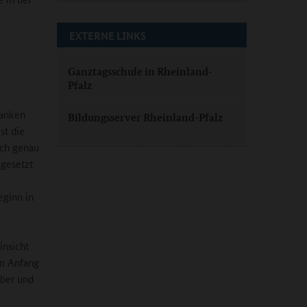
EXTERNE LINKS
Ganztagsschule in Rheinland-
Pfalz
danken
Bildungsserver Rheinland-Pfalz
st die
uch genau
mgesetzt
eginn in
insicht
am Anfang
über und