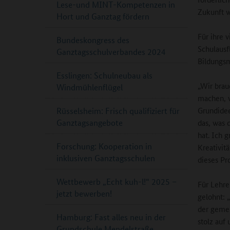
Lese-und MINT-Kompetenzen in
Zukunft w
Hort und Ganztag fördern
Für ihre 
Bundeskongress des
Schulausf
Ganztagsschulverbandes 2024
Bildungsm
Esslingen: Schulneubau als
„Wir brau
Windmühlenflügel
machen, w
Grundidee
Rüsselsheim: Frisch qualifiziert für
Ganztagsangebote
das, was 
hat. Ich g
Forschung: Kooperation in
Kreativit
inklusiven Ganztagsschulen
dieses Pr
Wettbewerb „Echt kuh-l!“ 2025 –
Für Lehre
jetzt bewerben!
gelohnt: 
der gemei
Hamburg: Fast alles neu in der
stolz auf
Grundschule Mendelstraße