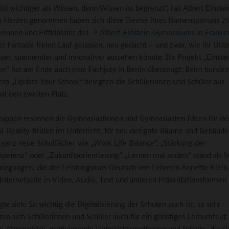
 ist wichtiger als Wissen, denn Wissen ist begrenzt“, hat Albert Einste
Zu Herzen genommen haben sich diese Devise ihres Namenspatrons 2
lerinnen und Elftklässler des
Albert-Einstein-Gymnasiums in Franke
er Fantasie freien Lauf gelassen, neu gedacht – und zwar, wie ihr Unte
sser, spannender und innovativer aussehen könnte. Ihr Projekt „Einste
ve“ hat am Ende auch eine Fachjury in Berlin überzeugt: Beim bunde
b „Update Your School“ belegten die Schülerinnen und Schüler aus
al den zweiten Platz.
ruppen ersannen die Gymnasiastinnen und Gymnasiasten Ideen für de
al-Reality-Brillen im Unterricht, für neu designte Räume und Gebäude
r ganz neue Schulfächer wie „Work Life Balance“, „Stärkung der
petenz“ oder „Zukunftsorientierung“. „Lernen mal anders“ stand als 
rlegungen, die der Leistungskurs Deutsch von Lehrerin Annette Klei
 Internetseite in Video, Audio, Text und anderen Präsentationsformen
te sich: So wichtig die Digitalisierung der Schulen auch ist, so sehr
eren sich Schülerinnen und Schüler auch für ein günstiges Lernumfeld: 
he Atmosphäre, motivierende Unterrichtsmethoden und Inhalte, die sie