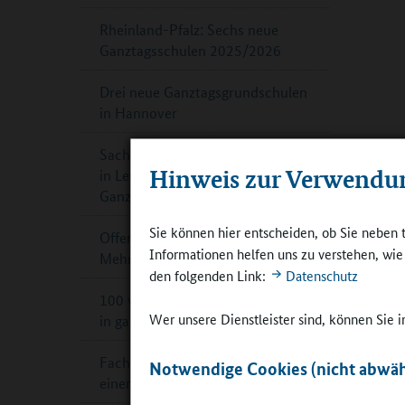
Rheinland-Pfalz: Sechs neue
Ganztagsschulen 2025/2026
Drei neue Ganztagsgrundschulen
in Hannover
Sachsen-Anhalt: Sekundarschule
Hinweis zur Verwendu
in Leuna ist offiziell
Ganztagsschule
Sie können hier entscheiden, ob Sie neben 
Offene Ganztagsschule in NRW:
Informationen helfen uns zu verstehen, wi
Mehr Geld für mehr Plätze
den folgenden Link:
Datenschutz
100 weitere Sport-Grundschulen
Wer unsere Dienstleister sind, können Sie
in ganz Bayern
Fachtag „Küchen und Mensen für
Notwendige Cookies (nicht abwäh
einen kindgerechten Ganztag“