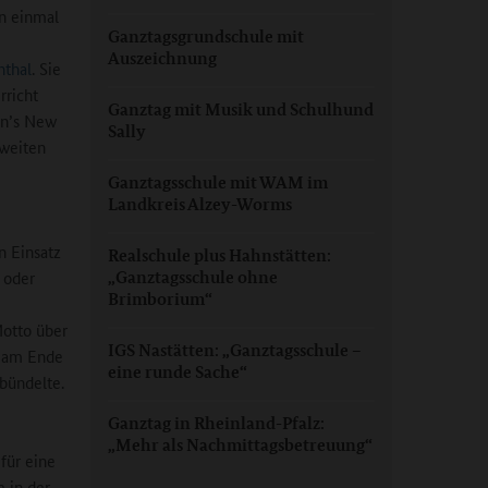
in einmal
Ganztagsgrundschule mit
5
Auszeichnung
nthal
. Sie
rricht
Ganztag mit Musik und Schulhund
in’s New
Sally
sweiten
Ganztagsschule mit WAM im
Landkreis Alzey-Worms
n Einsatz
Realschule plus Hahnstätten:
 oder
„Ganztagsschule ohne
Brimborium“
Motto über
IGS Nastätten: „Ganztagsschule –
n am Ende
eine runde Sache“
 bündelte.
Ganztag in Rheinland-Pfalz:
„Mehr als Nachmittagsbetreuung“
für eine
 in der