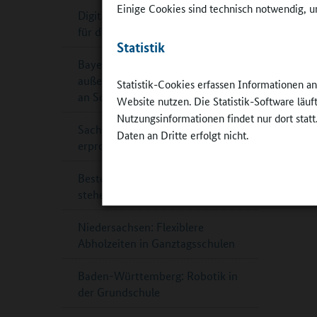
Einige Cookies sind technisch notwendig, um
Digitaler Leitfaden Küchenplanung
für die Schulverpflegung
Statistik
Bayern: Staatspreis für
außergewöhnliche Theaterarbeit
Statistik-Cookies erfassen Informationen a
an Schulen
Website nutzen. Die Statistik-Software läu
Nutzungsinformationen findet nur dort statt
Sachsen-Anhalt: Ganztagsschule
Daten an Dritte erfolgt nicht.
erprobt Katastrophenschutz
Beste Schülerzeitungen 2024
stehen fest
Niedersachsen: Flexiblere
Abholzeiten in Ganztagsschulen
Baden-Württemberg: Robotik in
der Grundschule