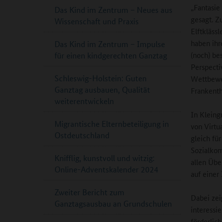
„Fantasie
Das Kind im Zentrum – Neues aus
gesagt. 
Wissenschaft und Praxis
Elftkläss
haben ihr
Das Kind im Zentrum – Impulse
(noch) be
für einen kindgerechten Ganztag
Perspecti
Schleswig-Holstein: Guten
Wettbewer
Ganztag ausbauen, Qualität
Frankenth
weiterentwickeln
In Kleing
Migrantische Elternbeteiligung in
von Virtu
Ostdeutschland
gleich fü
Sozialkom
Knifflig, kunstvoll und witzig:
allen Übe
Online-Adventskalender 2024
auf einer
Zweiter Bericht zum
Dabei zeig
Ganztagsausbau an Grundschulen
interessi
förderlic