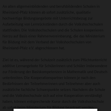
An allen allgemeinbildenden und berufsbildenden Schulen in
Rheinland-Pfalz können ab sofort zusätzliche, qualitativ
hochwertige Bildungsangebote mit Unterrichtsbezug zur
Aufarbeitung von Lernrückständen durch die Volkshochschulen
stattfinden. Die Volkshochschulen und die Schulen kooperieren
hierzu auf Basis einer Rahmenvereinbarung, die das Ministerium
für Bildung mit dem Verband der Volkshochschulen von
Rheinland-Pfalz e.V. abgeschlossen hat.
Ziel ist es, während der Schulzeit zusätzlich zum Pflichtunterricht
additive Lernangebote für Schülerinnen und Schüler insbesondere
zur Förderung der Basiskompetenzen in Mathematik und Deutsch
unterbreiten. Die Kooperationspartner können je nach den
Bedürfnissen der Teilnehmerinnen und Teilnehmer aber auch
zusätzliche fachliche Schwerpunkte setzen. Nachdem die Schule
und die Volkshochschule sich auf eine Kooperation verständigt
haben, können entsprechende Kurse durch die Volkshochschule
ab sofort beim Ministerium für Bildung beantragt werden.