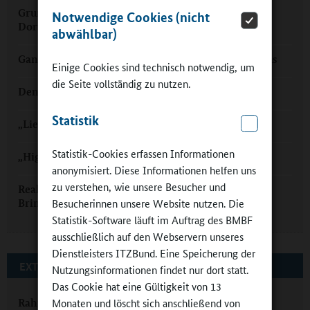
Grundschule Alftal: Ganztag in einer „großen
Notwendige Cookies (nicht
Dorfschule“
abwählbar)
Ganztagsschule mit WAM im Landkreis Alzey-Worms
Einige Cookies sind technisch notwendig, um
die Seite vollständig zu nutzen.
Den richtigen Ton getroffen: Musik im Ganztag
Statistik
„Liebe meines Lebens“. Ganztags.
Statistik-Cookies erfassen Informationen
„Highlights setzen“ in der Ganztagsgrundschule
anonymisiert. Diese Informationen helfen uns
zu verstehen, wie unsere Besucher und
Realschule plus Hahnstätten: „Ganztagsschule ohne
Brimborium“
Besucherinnen unsere Website nutzen. Die
Statistik-Software läuft im Auftrag des BMBF
ausschließlich auf den Webservern unseres
Dienstleisters ITZBund. Eine Speicherung der
EXTERNE LINKS
Nutzungsinformationen findet nur dort statt.
Das Cookie hat eine Gültigkeit von 13
Rahmenvereinbarung
Monaten und löscht sich anschließend von