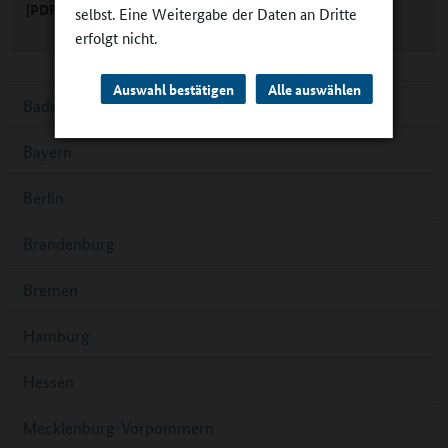
[PDF, 130kB, nicht barrierefrei]
selbst. Eine Weitergabe der Daten an Dritte
erfolgt nicht.
Auswahl bestätigen
Alle auswählen
Baden-Württemberg
Bayern
Berlin
Brandenburg
Bremen
Hamburg
Hessen
Mecklenburg-Vorpommern