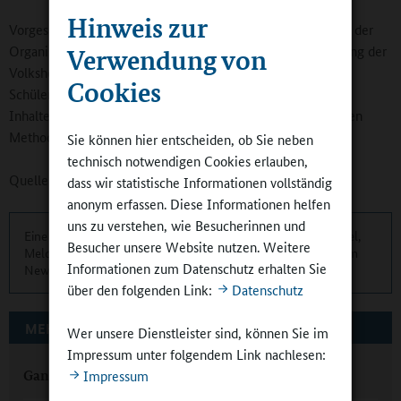
Hinweis zur
Vorgesehen ist, dass die Kooperationspartner sich in Fragen der
Organisation und Durchführung verständigen. Die Kursleitung der
Verwendung von
Volkshochschule und die Lehrkräfte der teilnehmenden
Cookies
Schülerinnen und Schüler stimmen sich zu den konkreten
Inhalten, dem erforderlichen Lehr- und Lernmaterial und den
Methoden ab.
Sie können hier entscheiden, ob Sie neben
technisch notwendigen Cookies erlauben,
Quelle:
Bildungsserver Ganztagsschule Rheinland-Pfalz
dass wir statistische Informationen vollständig
anonym erfassen. Diese Informationen helfen
uns zu verstehen, wie Besucherinnen und
Eine übersichtliche Kurzinformation über die aktuellen Artikel,
Besucher unsere Website nutzen. Weitere
Meldungen und Termine finden Sie zweimonatlich in unserem
Informationen zum Datenschutz erhalten Sie
Newsletter.
Hier können Sie sich anmelden
.
über den folgenden Link:
Datenschutz
MEHR ZUM THEMA AUF GANZTAGSSCHULEN.ORG
Wer unsere Dienstleister sind, können Sie im
Impressum unter folgendem Link nachlesen:
Ganztag mit Musik und Schulhund Sally
Impressum