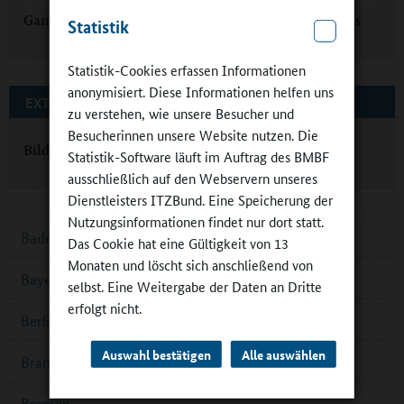
Ganztagsschule mit WAM im Landkreis Alzey-Worms
Statistik
Statistik-Cookies erfassen Informationen
anonymisiert. Diese Informationen helfen uns
EXTERNE LINKS
zu verstehen, wie unsere Besucher und
Besucherinnen unsere Website nutzen. Die
Bildungsserver Ganztagsschule
Statistik-Software läuft im Auftrag des BMBF
ausschließlich auf den Webservern unseres
Dienstleisters ITZBund. Eine Speicherung der
Nutzungsinformationen findet nur dort statt.
Baden-Württemberg
Das Cookie hat eine Gültigkeit von 13
Monaten und löscht sich anschließend von
Bayern
selbst. Eine Weitergabe der Daten an Dritte
erfolgt nicht.
Berlin
Auswahl bestätigen
Alle auswählen
Brandenburg
Bremen