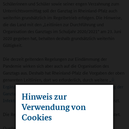
Schülerinnen und Schüler sowie seiner engen Verzahnung zum
Unterrichtsvormittag soll der Ganztag in Rheinland-Pfalz auch
weiterhin grundsätzlich im Regelbetrieb erfolgen. Die Hinweise,
die das Land mit den „Leitlinien zur Durchführung und
Organisation des Ganztags im Schuljahr 2020/2021“ am 23. Juni
2020 gegeben hat, behalten deshalb grundsätzlich weiterhin
Gültigkeit.
Die derzeit geltenden Regelungen zur Eindämmung der
Pandemie wirken sich aber auch auf die Organisation des
Ganztags aus. Deshalb hat Rheinland-Pfalz die Vorgaben der oben
genannten Leitlinien, dort wo erforderlich, durch weitere „
Ergänzende Hinweise für die Organisation und Durchführung der
Ganztagsschule vor dem Hintergrund des aktuellen
Hinweis zur
Infektionsgeschehens (PDF, 184kB, nicht barrierefrei)
“ ergänzt.
Verwendung von
Die Regelungen sind zunächst bis 30. November 2020 befristet.
Cookies
Quelle:
Bildungsserver Rheinland-Pfalz