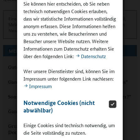
Sie können hier entscheiden, ob Sie neben
technisch notwendigen Cookies erlauben,
dass wir statistische Informationen vollständig
Eine übersichtliche Kurzinformation über die aktuellen Artikel,
Meldungen und Termine finden Sie zweimonatlich in unserem
anonym erfassen. Diese Informationen helfen
Newsletter.
Hier können Sie sich anmelden
.
uns zu verstehen, wie Besucherinnen und
Besucher unsere Website nutzen. Weitere
Informationen zum Datenschutz erhalten Sie
MEHR ZUM THEMA AUF GANZTAGSSCHULEN.ORG
über den folgenden Link:
Datenschutz
Gute Ganztagsbildung – trotz Corona!
Wer unsere Dienstleister sind, können Sie im
Impressum unter folgendem Link nachlesen:
Ganztag in Corona-Zeiten: „Schule unterm Brennglas“
Impressum
Sommer im Ganztag: „Wie viel ist eigentlich 1,5 Meter?“
Notwendige Cookies (nicht
abwählbar)
Ganztag mit Musik und Schulhund Sally
Einige Cookies sind technisch notwendig, um
Grundschule Alftal: Ganztag in einer „großen
Dorfschule“
die Seite vollständig zu nutzen.