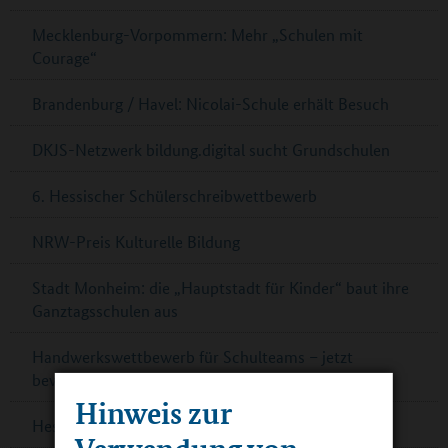
Mecklenburg-Vorpommern: Mehr „Schulen mit
Courage“
Brandenburg / Havel: Nicolai-Schule erhält Besuch
DKJS-Netzwerk bildung.digital sucht Grundschulen
6. Hessischer Schülerschreibwettbewerb
NRW-Preis Kulturelle Bildung
Stadt Monheim: die „Hauptstadt für Kinder“ baut ihre
Ganztagsschulen aus
Handwerkswettbewerb für Schulteams – jetzt
bewerben!
Hinweis zur
Hessen: Förderung für Zirkusprojekte
Verwendung von