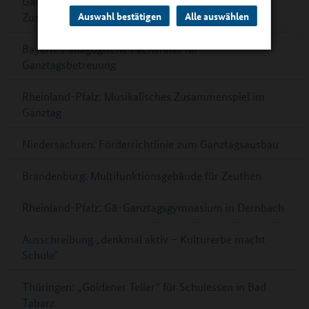
Ganztagskongress zu multiprofessioneller
Auswahl bestätigen
Alle auswählen
Zusammenarbeit in Berlin
Bayern: Pädagogische Fachkräfte für
Ganztagsbetreuung
Rheinland-Pfalz: Musikalisches Zusammenspiel im
Ganztag
Niedersachsen: Förderrichtlinie zum Ganztagsausbau
Brandenburg: Multifunktionsgebäude für Zeuthen
Rheinland-Pfalz: G8-Ganztagsgymnasium in Dernbach
Ausschreibung „denkmal aktiv – Kulturerbe macht
Schule‟
Thüringen: „Goldener Teller“ für Schulessen in Bad
Tabarz