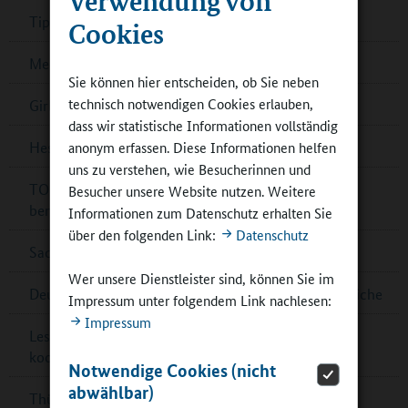
Tipps: Filmbildung in der Ganztagsschule
Cookies
Mecklenburg-Vorpommern: „Theater in Sicht“
Sie können hier entscheiden, ob Sie neben
technisch notwendigen Cookies erlauben,
Girls’Day und Boys’Day mit Teilnehmendenrekord
dass wir statistische Informationen vollständig
anonym erfassen. Diese Informationen helfen
Hessen: IHK-Schulpreis für sieben Schulen
uns zu verstehen, wie Besucherinnen und
TOP-20-Schulen für Deutschen Schulpreis 2024
Besucher unsere Website nutzen. Weitere
benannt
Informationen zum Datenschutz erhalten Sie
über den folgenden Link:
Datenschutz
Sachsen-Anhalt: Außerschulische Lernorte
Wer unsere Dienstleister sind, können Sie im
Deutsche Sportjugend: Online-Umfrage für Jugendliche
Impressum unter folgendem Link nachlesen:
Impressum
Lesetipp: Raum- und Flächengestaltung im
kooperativen Ganztag
Notwendige Cookies (nicht
abwählbar)
Thüringen: Preis für Schulbibliotheken – jetzt noch