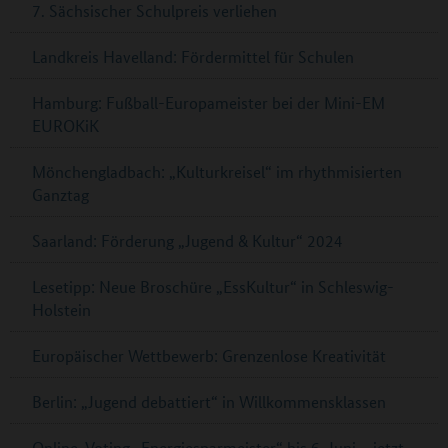
7. Sächsischer Schulpreis verliehen
Landkreis Havelland: Fördermittel für Schulen
Hamburg: Fußball-Europameister bei der Mini-EM
EUROKiK
Mönchengladbach: „Kulturkreisel“ im rhythmisierten
Ganztag
Saarland: Förderung „Jugend & Kultur“ 2024
Lesetipp: Neue Broschüre „EssKultur“ in Schleswig-
Holstein
Europäischer Wettbewerb: Grenzenlose Kreativität
Berlin: „Jugend debattiert“ in Willkommensklassen
Online-Voting „Energiesparmeister“ bis 6. Juni – jetzt