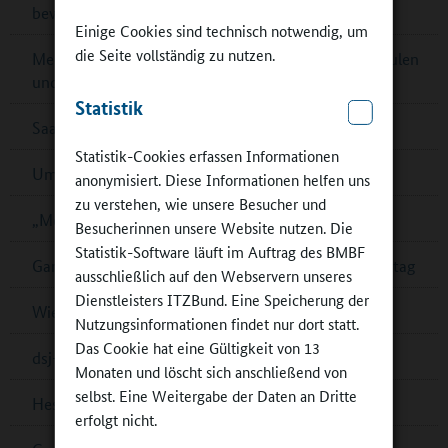
bewerben!
Einige Cookies sind technisch notwendig, um
die Seite vollständig zu nutzen.
Mecklenburg-Vorpommern: Kontaktbörsen für Schulen
und Partner
Statistik
Saarländischer Ernährungspreis – jetzt bewerben!
Statistik-Cookies erfassen Informationen
Umfrage zur Schulverpflegung in Cottbus
anonymisiert. Diese Informationen helfen uns
zu verstehen, wie unsere Besucher und
„Mein Bildungsraum“ in Ganztagsschulen
Besucherinnen unsere Website nutzen. Die
Statistik-Software läuft im Auftrag des BMBF
Ganztagsschulverband: Demokratiebildung im Ganztag
ausschließlich auf den Webservern unseres
Dienstleisters ITZBund. Eine Speicherung der
Wiener „Wasserschulen“
Nutzungsinformationen findet nur dort statt.
Das Cookie hat eine Gültigkeit von 13
dsj-Bewegungskampagne MOVE wird fortgesetzt
Monaten und löscht sich anschließend von
selbst. Eine Weitergabe der Daten an Dritte
Hessen: Musikalische Bildung in Ober-Ramstadt
erfolgt nicht.