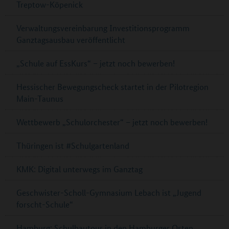
Treptow-Köpenick
Verwaltungsvereinbarung Investitionsprogramm
Ganztagsausbau veröffentlicht
„Schule auf EssKurs“ – jetzt noch bewerben!
Hessischer Bewegungscheck startet in der Pilotregion
Main-Taunus
Wettbewerb „Schulorchester“ – jetzt noch bewerben!
Thüringen ist #Schulgartenland
KMK: Digital unterwegs im Ganztag
Geschwister-Scholl-Gymnasium Lebach ist „Jugend
forscht-Schule“
Hamburg: Schulbautour in den Hamburger Osten