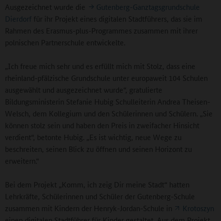
Ausgezeichnet wurde die
Gutenberg-Ganztagsgrundschule
Dierdorf
für ihr Projekt eines digitalen Stadtführers, das sie im
Rahmen des Erasmus-plus-Programmes zusammen mit ihrer
polnischen Partnerschule entwickelte.
„Ich freue mich sehr und es erfüllt mich mit Stolz, dass eine
rheinland-pfälzische Grundschule unter europaweit 104 Schulen
ausgewählt und ausgezeichnet wurde“, gratulierte
Bildungsministerin Stefanie Hubig Schulleiterin Andrea Theisen-
Welsch, dem Kollegium und den Schülerinnen und Schülern. „Sie
können stolz sein und haben den Preis in zweifacher Hinsicht
verdient“, betonte Hubig. „Es ist wichtig, neue Wege zu
beschreiten, seinen Blick zu öffnen und seinen Horizont zu
erweitern.“
Bei dem Projekt „Komm, ich zeig Dir meine Stadt“ hatten
Lehrkräfte, Schülerinnen und Schüler der Gutenberg-Schule
zusammen mit Kindern der Henryk-Jordan-Schule in
Krotoszyn
einen digitalen Stadtführer für Kinder gestaltet. Aus dem Projekt