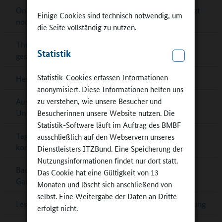
Online-Voting „Energiesparmeister“ bis 6. Juni – jetzt
Einige Cookies sind technisch notwendig, um
noch abstimmen!
die Seite vollständig zu nutzen.
Thüringen: Investitionsprogramm GanztagInvest II
Statistik
gestartet
Statistik-Cookies erfassen Informationen
Hessen: Ukrainisch als Fremdsprache in Schulen
anonymisiert. Diese Informationen helfen uns
zu verstehen, wie unsere Besucher und
Auszeichnungen „Deutscher Lehrkräftepreis –
Besucherinnen unsere Website nutzen. Die
Unterricht innovativ“
Statistik-Software läuft im Auftrag des BMBF
Tagungsdokumentation online: „Auf die Lehrperson
ausschließlich auf den Webservern unseres
kommt es an“
Dienstleisters ITZBund. Eine Speicherung der
Nutzungsinformationen findet nur dort statt.
Baden-Württemberg: Reform mit mehr
Das Cookie hat eine Gültigkeit von 13
Ganztagsgrundschulen
Monaten und löscht sich anschließend von
selbst. Eine Weitergabe der Daten an Dritte
Lesetipp: „Ganztagsprojekte“ in der kulturellen Bildung
erfolgt nicht.