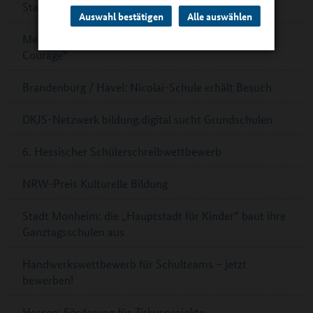
Stadt Münster: Startchancen für Schulen
Auswahl bestätigen
Alle auswählen
Mecklenburg-Vorpommern: Mehr „Schulen mit
Courage“
Brandenburg / Havel: Nicolai-Schule erhält Besuch
DKJS-Netzwerk bildung.digital sucht Grundschulen
6. Hessischer Schülerschreibwettbewerb
NRW-Preis Kulturelle Bildung
Stadt Monheim: die „Hauptstadt für Kinder“ baut ihre
Ganztagsschulen aus
Handwerkswettbewerb für Schulteams – jetzt
bewerben!
Hessen: Förderung für Zirkusprojekte