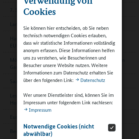
Cookies
7. Sächsischer Schulpreis verliehen
Landkreis Havelland: Fördermittel für Schulen
Sie können hier entscheiden, ob Sie neben
technisch notwendigen Cookies erlauben,
Hamburg: Fußball-Europameister bei der Mini-EM
dass wir statistische Informationen vollständig
EUROKiK
anonym erfassen. Diese Informationen helfen
uns zu verstehen, wie Besucherinnen und
Mönchengladbach: „Kulturkreisel“ im rhythmisierten
Besucher unsere Website nutzen. Weitere
Ganztag
Informationen zum Datenschutz erhalten Sie
über den folgenden Link:
Datenschutz
Saarland: Förderung „Jugend & Kultur“ 2024
Wer unsere Dienstleister sind, können Sie im
Lesetipp: Neue Broschüre „EssKultur“ in Schleswig-
Impressum unter folgendem Link nachlesen:
Holstein
Impressum
Europäischer Wettbewerb: Grenzenlose Kreativität
Notwendige Cookies (nicht
Berlin: „Jugend debattiert“ in Willkommensklassen
abwählbar)