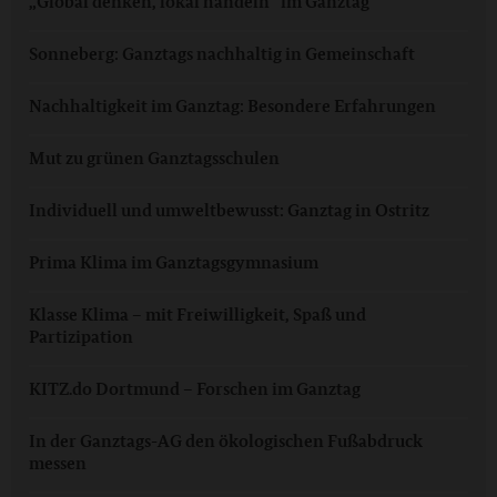
„Global denken, lokal handeln“ im Ganztag
Sonneberg: Ganztags nachhaltig in Gemeinschaft
Nachhaltigkeit im Ganztag: Besondere Erfahrungen
Mut zu grünen Ganztagsschulen
Individuell und umweltbewusst: Ganztag in Ostritz
Prima Klima im Ganztagsgymnasium
Klasse Klima – mit Freiwilligkeit, Spaß und
Partizipation
KITZ.do Dortmund – Forschen im Ganztag
In der Ganztags-AG den ökologischen Fußabdruck
messen