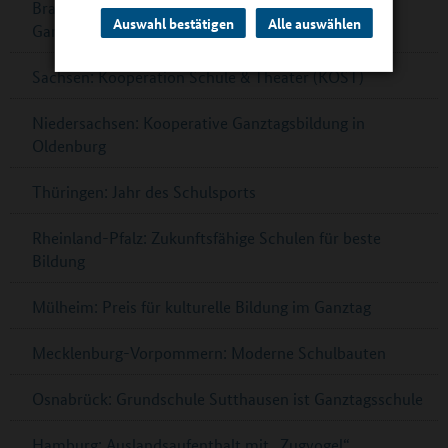
Brandenburg: Förderprogramm zum Ausbau der
Auswahl bestätigen
Alle auswählen
Ganztagsbetreuung
Sachsen: Kooperation Schule & Theater (KOST)
Niedersachsen: Kooperative Ganztagsbildung in
Oldenburg
Thüringen: Jahr des Schulsports
Rheinland-Pfalz: Zukunftsfähige Schulen für beste
Bildung
Mülheim: Preis für kulturelle Bildung im Ganztag
Mecklenburg-Vorpommern: Moderne Schulbauten
Osnabrück: Grundschule Sutthausen ist Ganztagsschule
Hamburg: Auslandsaufenthalt mit „Zugvogel“