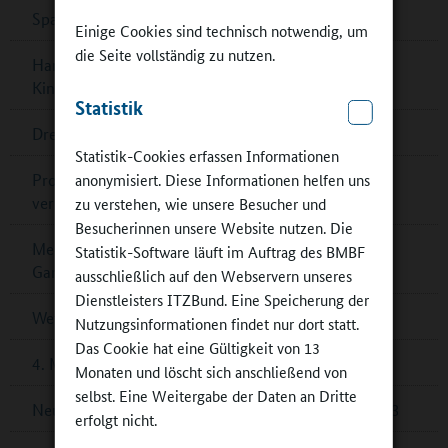
Spannende Physik im DLR_School_Lab
Einige Cookies sind technisch notwendig, um
die Seite vollständig zu nutzen.
Hamburg: Mehr Platz, schöne Räume und ein
Kinderkochstudio
Statistik
Dresden ist „UNESCO Learning City“
Statistik-Cookies erfassen Informationen
anonymisiert. Diese Informationen helfen uns
Programm „Kulturschule Baden-Württemberg“
verlängert
zu verstehen, wie unsere Besucher und
Besucherinnen unsere Website nutzen. Die
Mecklenburg-Vorpommern: Investitionsprogramm
Statistik-Software läuft im Auftrag des BMBF
Ganztagsausbau
ausschließlich auf den Webservern unseres
Dienstleisters ITZBund. Eine Speicherung der
Wettbewerb „Echt kuh-l!“ 2024 – jetzt bewerben!
Nutzungsinformationen findet nur dort statt.
Das Cookie hat eine Gültigkeit von 13
4. März 2024: EU-Projekttag an Schulen
Monaten und löscht sich anschließend von
selbst. Eine Weitergabe der Daten an Dritte
Neue KMK-Statistik für Ganztagsschulen 2022/2023
erfolgt nicht.