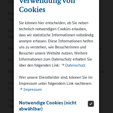
Zusammenarbeit in Berlin
Cookies
Bayern: Pädagogische Fachkräfte für
Ganztagsbetreuung
Sie können hier entscheiden, ob Sie neben
technisch notwendigen Cookies erlauben,
Rheinland-Pfalz: Musikalisches Zusammenspiel im
dass wir statistische Informationen vollständig
Ganztag
anonym erfassen. Diese Informationen helfen
uns zu verstehen, wie Besucherinnen und
Niedersachsen: Förderrichtlinie zum Ganztagsausbau
Besucher unsere Website nutzen. Weitere
Informationen zum Datenschutz erhalten Sie
Brandenburg: Multifunktionsgebäude für Zeuthen
über den folgenden Link:
Datenschutz
Rheinland-Pfalz: G8-Ganztagsgymnasium in Dernbach
Wer unsere Dienstleister sind, können Sie im
Ausschreibung „denkmal aktiv – Kulturerbe macht
Impressum unter folgendem Link nachlesen:
Schule‟
Impressum
Thüringen: „Goldener Teller“ für Schulessen in Bad
Notwendige Cookies (nicht
Tabarz
abwählbar)