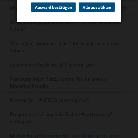
Auswahl bestätigen
Alle auswählen
Rheinland-Pfalz: G8-Ganztagsgymnasium in Dernbach
Ausschreibung „denkmal aktiv – Kulturerbe macht
Schule‟
Thüringen: „Goldener Teller“ für Schulessen in Bad
Tabarz
Spannende Physik im DLR_School_Lab
Hamburg: Mehr Platz, schöne Räume und ein
Kinderkochstudio
Dresden ist „UNESCO Learning City“
Programm „Kulturschule Baden-Württemberg“
verlängert
Mecklenburg-Vorpommern: Investitionsprogramm