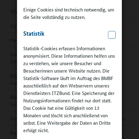
Einige Cookies sind technisch notwendig, um
Wiener „Wasserschulen“
die Seite vollständig zu nutzen.
dsj-Bewegungskampagne MOVE wird fortgesetzt
Statistik
Hessen: Musikalische Bildung in Ober-Ramstadt
Statistik-Cookies erfassen Informationen
Ganztagskongress zu multiprofessioneller
anonymisiert. Diese Informationen helfen uns
Zusammenarbeit in Berlin
zu verstehen, wie unsere Besucher und
Besucherinnen unsere Website nutzen. Die
Bayern: Pädagogische Fachkräfte für
Statistik-Software läuft im Auftrag des BMBF
Ganztagsbetreuung
ausschließlich auf den Webservern unseres
Dienstleisters ITZBund. Eine Speicherung der
Rheinland-Pfalz: Musikalisches Zusammenspiel im
Nutzungsinformationen findet nur dort statt.
Ganztag
Das Cookie hat eine Gültigkeit von 13
Monaten und löscht sich anschließend von
Niedersachsen: Förderrichtlinie zum Ganztagsausbau
selbst. Eine Weitergabe der Daten an Dritte
erfolgt nicht.
Brandenburg: Multifunktionsgebäude für Zeuthen