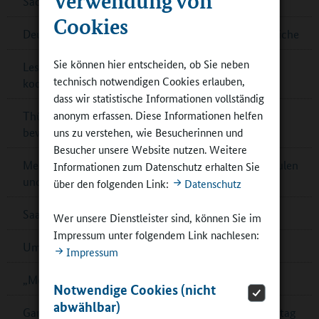
Sachsen-Anhalt: Außerschulische Lernorte
Cookies
Deutsche Sportjugend: Online-Umfrage für Jugendliche
Sie können hier entscheiden, ob Sie neben
Lesetipp: Raum- und Flächengestaltung im
technisch notwendigen Cookies erlauben,
kooperativen Ganztag
dass wir statistische Informationen vollständig
anonym erfassen. Diese Informationen helfen
Thüringen: Preis für Schulbibliotheken – jetzt noch
uns zu verstehen, wie Besucherinnen und
bewerben!
Besucher unsere Website nutzen. Weitere
Mecklenburg-Vorpommern: Kontaktbörsen für Schulen
Informationen zum Datenschutz erhalten Sie
und Partner
über den folgenden Link:
Datenschutz
Saarländischer Ernährungspreis – jetzt bewerben!
Wer unsere Dienstleister sind, können Sie im
Impressum unter folgendem Link nachlesen:
Umfrage zur Schulverpflegung in Cottbus
Impressum
„Mein Bildungsraum“ in Ganztagsschulen
Notwendige Cookies (nicht
abwählbar)
Ganztagsschulverband: Demokratiebildung im Ganztag