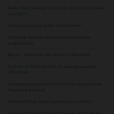
Baden-Württemberg: „Lernen für alle mit Rückenwind
und Sport“
Hessen: Lerncamps in den Sommerferien
Schleswig-Holstein: Außerschulische Lernorte
ausgezeichnet
Bayern: „Eliteschule des Jahres“ in Oberstdorf
Sachsen: 50 Millionen Euro für Ganztagsangebote
2023/2024
Energiesparmeister Gold: Erich-Fried-Gesamtschule
Wuppertal-Ronsdorf
Rheinland-Pfalz: Neue Clusterschule in Worms
Hamburg: Stadtteilschule Kirchwerder erhält Neubau