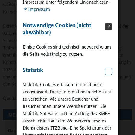
Impressum unter folgendem Link nachlesen:
weiteres pädagogisches Personal einstellen oder
Impressum
Kooperationsverträge mit externen Partnern abschließen.
Notwendige Cookies (nicht
Externe Kooperationspartner werden in Zukunft verstärkt bei der
abwählbar)
Ausgestaltung eines guten Ganztages eingebunden, für
Schülerinnen und Schüler ergeben sich dadurch wichtige
Einige Cookies sind technisch notwendig, um
Teilhabemöglichkeiten. Durch den Fachkräftemangel und die
die Seite vollständig zu nutzen.
ambitionierte Zeitschiene wird das Land in Absprache mit den
Kommunen Übergangsregelungen treffen, die eine Umsetzung in
2026 ermöglichen. Ministerin Hamburg: „Wir stehen hier in
Statistik
engem Austausch und guten Gesprächen mit den Kommunen und
den Kooperationspartnern.“
Statistik-Cookies erfassen Informationen
anonymisiert. Diese Informationen helfen uns
Quelle:
Niedersächsisches Kultusministerium
zu verstehen, wie unsere Besucher und
Besucherinnen unsere Website nutzen. Die
Statistik-Software läuft im Auftrag des BMBF
MEHR ZUM THEMA AUF GANZTAGSSCHULEN.ORG
ausschließlich auf den Webservern unseres
Dienstleisters ITZBund. Eine Speicherung der
Ganztagsgrundschule Hude-Süd: Tierisch gut
Nutzungsinformationen findet nur dort statt.