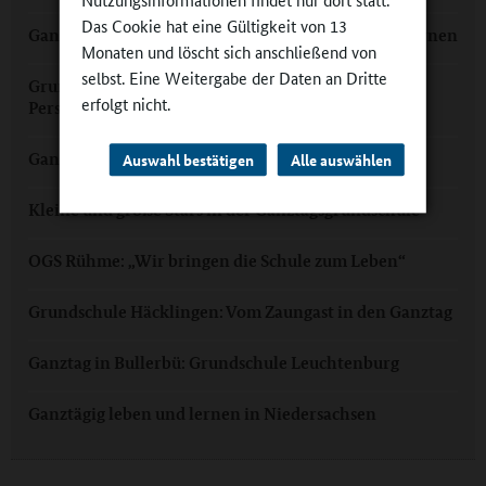
Das Cookie hat eine Gültigkeit von 13
Ganztagsgrundschule Bothmer: Neue Freude am Lernen
Monaten und löscht sich anschließend von
selbst. Eine Weitergabe der Daten an Dritte
Grundschule Bloherfelde: Ganztag aus vielen
erfolgt nicht.
Perspektiven
Ganztag in Seevetal: Keine Pause in den Ferien
Auswahl bestätigen
Alle auswählen
Kleine und große Stars in der Ganztagsgrundschule
OGS Rühme: „Wir bringen die Schule zum Leben“
Grundschule Häcklingen: Vom Zaungast in den Ganztag
Ganztag in Bullerbü: Grundschule Leuchtenburg
Ganztägig leben und lernen in Niedersachsen