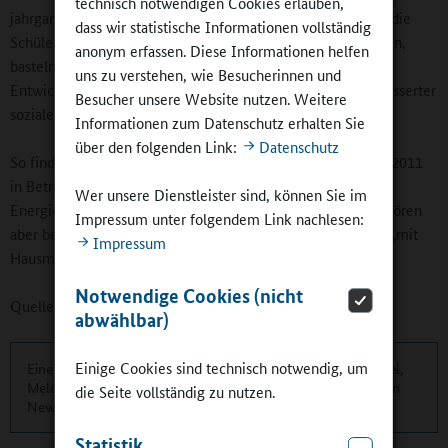
technisch notwendigen Cookies erlauben,
jahrgangsübergreifenden Arbeitsgemeinschaften, in denen die
dass wir statistische Informationen vollständig
Schülerinnen und Schüler spielen, tanzen, musizieren, malen,
anonym erfassen. Diese Informationen helfen
basteln, experimentieren und lernen können, tragen zur
uns zu verstehen, wie Besucherinnen und
Entwicklung und Stabilisierung sozialer Kontakte und verbesserter
Besucher unsere Website nutzen. Weitere
sozialen Beziehungen bei.
Informationen zum Datenschutz erhalten Sie
über den folgenden Link:
Datenschutz
So finden Arbeitsgemeinschaften im Techniklabor, das seit 2011
in Betrieb ist, statt, teilweise in Kooperation mit dem
Wer unsere Dienstleister sind, können Sie im
Energieanbieter LSW und dem Abwasserverband. Dazu gehören
Impressum unter folgendem Link nachlesen:
aber beispielweise auch die
Homepage-AG
oder die AG „mit
Impressum
Hausmeister Willi“ zur Verschönerung der Schule.
Notwendige Cookies (nicht
Quelle:
Kultusministerium Niedersachsen / Felix Thiel
abwählbar)
Einige Cookies sind technisch notwendig, um
Eine übersichtliche Kurzinformation über die aktuellen Artikel,
Meldungen und Termine finden Sie zweimonatlich in unserem
die Seite vollständig zu nutzen.
Newsletter.
Hier können Sie sich anmelden
.
Statistik