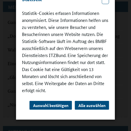
MEHR ZUM THEMA AUF GANZTAGSSCHULEN.ORG
Statistik-Cookies erfassen Informationen
anonymisiert. Diese Informationen helfen uns
Ganztägig leben und lernen in Niedersachsen
zu verstehen, wie unsere Besucher und
Besucherinnen unsere Website nutzen. Die
„Dorfgeflüster“ – eine Schülerzeitungs-AG im Ganztag
Statistik-Software läuft im Auftrag des BMBF
ausschließlich auf den Webservern unseres
Waldschulhelden in der Ganztagsschule
Dienstleisters ITZBund. Eine Speicherung der
Nutzungsinformationen findet nur dort statt.
Eine Oase für den Ganztag
Das Cookie hat eine Gültigkeit von 13
Monaten und löscht sich anschließend von
„Global denken, lokal handeln“ im Ganztag
selbst. Eine Weitergabe der Daten an Dritte
erfolgt nicht.
Ganztag in Wellen
„Niedersachsen ist Ganztagsschulland“
Auswahl bestätigen
Alle auswählen