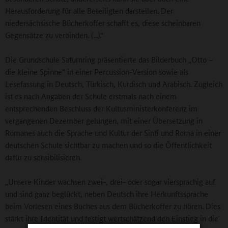
Herausforderung für alle Beteiligten darstellen. Der
niedersächsische Bücherkoffer schafft es, diese scheinbaren
Gegensätze zu verbinden. (...).“
Die Grundschule Saturnring präsentierte das Bilderbuch „Otto –
die kleine Spinne“ in einer Percussion-Version sowie als
Lesefassung in Deutsch, Türkisch, Kurdisch und Arabisch. Zugleich
ist es nach Angaben der Schule erstmals nach einem
entsprechenden Beschluss der Kultusministerkonferenz im
vergangenen Dezember gelungen, mit einer Übersetzung in
Romanes auch die Sprache und Kultur der Sinti und Roma in einer
deutschen Schule sichtbar zu machen und so die Öffentlichkeit
dafür zu sensibilisieren.
„Unsere Kinder wachsen zwei-, drei- oder sogar viersprachig auf
und sind ganz beglückt, neben Deutsch ihre Herkunftssprache
beim Vorlesen eines Buches aus dem Bücherkoffer zu hören. Dies
stärkt ihre Identität und festigt wertschätzend den Einstieg in die