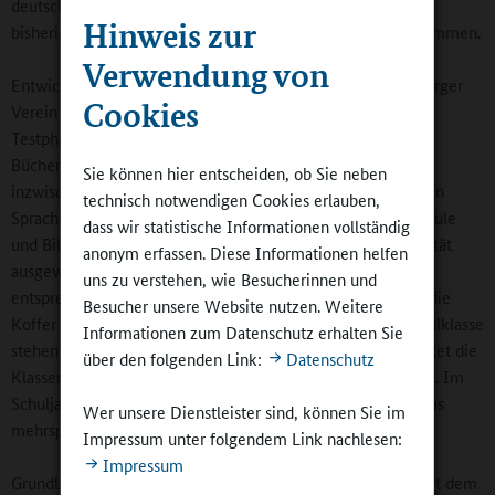
deutsche Sprache“, fasste Schulleiter Dr. Maiko Kahler die
Hinweis zur
bisherigen Erfahrungen an der Grundschule Saturnring zusammen.
Verwendung von
Entwickelt wurde das Bücherkoffer-Programm vom Hamburger
Cookies
Verein coach@school und im vergangenen Jahr nach einer
Testphase in acht ostfriesischen Schulen („Ostfriesischer
Bücherkoffer“) für ganz Niedersachsen fortentwickelt. Die
Sie können hier entscheiden, ob Sie neben
inzwischen 31 teilnehmenden Grundschulen wurden von den
technisch notwendigen Cookies erlauben,
Sprachbildungszentren der Regionalen Landesämter für Schule
dass wir statistische Informationen vollständig
und Bildung mit Blick auf kulturelle und soziale Heterogenität
anonym erfassen. Diese Informationen helfen
ausgewählt. Von ca. 1600 Grundschulen in Niedersachsen
uns zu verstehen, wie Besucherinnen und
entsprechen etwa 600 diesen Kriterien. Ausgeteilt wurden die
Besucher unsere Website nutzen. Weitere
Koffer im vergangenen Herbst. Für jede teilnehmende Schulklasse
Informationen zum Datenschutz erhalten Sie
stehen zwei Koffer zur Verfügung. Der Bücherkoffer begleitet die
über den folgenden Link:
Datenschutz
Klassen über die Dauer des ersten oder zweiten Schuljahres. Im
Schuljahr 2023/2024 werden 30 weitere Grundschulen in das
Wer unsere Dienstleister sind, können Sie im
mehrsprachige Lese-Projekt einsteigen. (...)
Impressum unter folgendem Link nachlesen:
Impressum
Grundlage der Bücherauswahl, die in enger Abstimmung mit dem