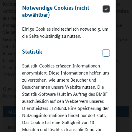
Kultusministerium getroffen wurde, sind Erkenntnisse aus der
Notwendige Cookies (nicht
Antidiskriminierungsforschung und wissenschaftliche Erkenntnisse
abwählbar)
aus der Leseförderung. Die in den Büchern vorgestellten
Protagonisten und Geschichten zeichnen sich durch eine große
Einige Cookies sind technisch notwendig, um
Vielfalt in Bezug auf Herkunft, Sprache, Familie, Aussehen,
die Seite vollständig zu nutzen.
Gesundheit und andere Merkmale aus. Die Kinder entdecken den
Inhalt der Geschichten in unterschiedlichen Sprachen. (...)
Statistik
Finanziert wird der Niedersachsen-Koffer aus Mitteln der
Landesregierung zur Stärkung der Grundkompetenzen Lesen,
Statistik-Cookies erfassen Informationen
Schreiben, Rechnen inklusive Sprachförderung mit jeweils
anonymisiert. Diese Informationen helfen uns
100.000 Euro für die Jahre 2022 und 2023.
zu verstehen, wie unsere Besucher und
Besucherinnen unsere Website nutzen. Die
Quelle (vollständige Pressemitteilung):
Niedersächsisches
Statistik-Software läuft im Auftrag des BMBF
Kultusministerium
ausschließlich auf den Webservern unseres
Dienstleisters ITZBund. Eine Speicherung der
MEHR ZUM THEMA AUF GANZTAGSSCHULEN.ORG
Nutzungsinformationen findet nur dort statt.
Das Cookie hat eine Gültigkeit von 13
Mit Freu(n)den im Ganztag lesen
Monaten und löscht sich anschließend von