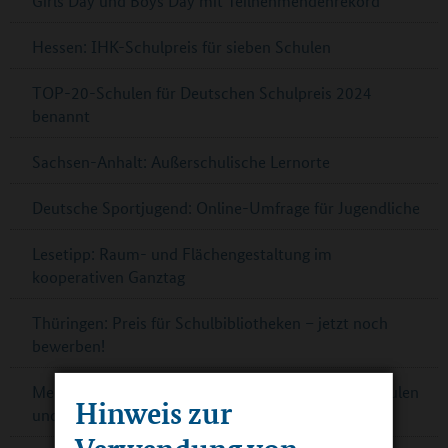
Girls’Day und Boys’Day mit Teilnehmendenrekord
Hessen: IHK-Schulpreis für sieben Schulen
TOP-20-Schulen für Deutschen Schulpreis 2024
benannt
Sachsen-Anhalt: Außerschulische Lernorte
Deutsche Sportjugend: Online-Umfrage für Jugendliche
Lesetipp: Raum- und Flächengestaltung im
kooperativen Ganztag
Thüringen: Preis für Schulbibliotheken – jetzt noch
bewerben!
Mecklenburg-Vorpommern: Kontaktbörsen für Schulen
Hinweis zur
und Partner
Verwendung von