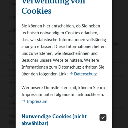
Saarländischer Ernährungspreis – jetzt bewerben!
Cookies
Umfrage zur Schulverpflegung in Cottbus
Sie können hier entscheiden, ob Sie neben
„Mein Bildungsraum“ in Ganztagsschulen
technisch notwendigen Cookies erlauben,
dass wir statistische Informationen vollständig
Ganztagsschulverband: Demokratiebildung im Ganztag
anonym erfassen. Diese Informationen helfen
uns zu verstehen, wie Besucherinnen und
Wiener „Wasserschulen“
Besucher unsere Website nutzen. Weitere
Informationen zum Datenschutz erhalten Sie
dsj-Bewegungskampagne MOVE wird fortgesetzt
über den folgenden Link:
Datenschutz
Hessen: Musikalische Bildung in Ober-Ramstadt
Wer unsere Dienstleister sind, können Sie im
Impressum unter folgendem Link nachlesen:
Ganztagskongress zu multiprofessioneller
Impressum
Zusammenarbeit in Berlin
Bayern: Pädagogische Fachkräfte für
Notwendige Cookies (nicht
Ganztagsbetreuung
abwählbar)