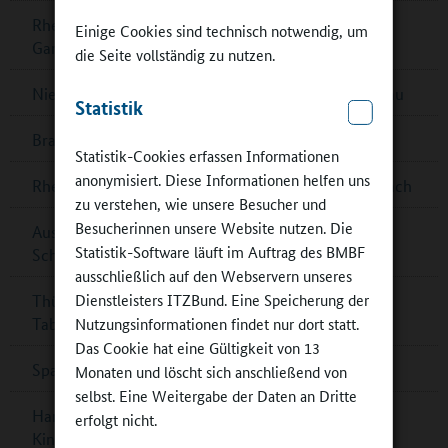
Rheinland-Pfalz: Musikalisches Zusammenspiel im
Einige Cookies sind technisch notwendig, um
Ganztag
die Seite vollständig zu nutzen.
Niedersachsen: Förderrichtlinie zum Ganztagsausbau
Statistik
Brandenburg: Multifunktionsgebäude für Zeuthen
Statistik-Cookies erfassen Informationen
anonymisiert. Diese Informationen helfen uns
Rheinland-Pfalz: G8-Ganztagsgymnasium in Dernbach
zu verstehen, wie unsere Besucher und
Besucherinnen unsere Website nutzen. Die
Ausschreibung „denkmal aktiv – Kulturerbe macht
Statistik-Software läuft im Auftrag des BMBF
Schule‟
ausschließlich auf den Webservern unseres
Dienstleisters ITZBund. Eine Speicherung der
Thüringen: „Goldener Teller“ für Schulessen in Bad
Nutzungsinformationen findet nur dort statt.
Tabarz
Das Cookie hat eine Gültigkeit von 13
Spannende Physik im DLR_School_Lab
Monaten und löscht sich anschließend von
selbst. Eine Weitergabe der Daten an Dritte
Hamburg: Mehr Platz, schöne Räume und ein
erfolgt nicht.
Kinderkochstudio