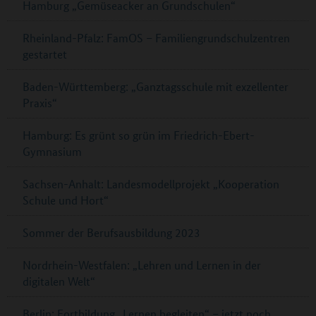
Hamburg „Gemüseacker an Grundschulen“
Rheinland-Pfalz: FamOS – Familiengrundschulzentren
gestartet
Baden-Württemberg: „Ganztagsschule mit exzellenter
Praxis“
Hamburg: Es grünt so grün im Friedrich-Ebert-
Gymnasium
Sachsen-Anhalt: Landesmodellprojekt „Kooperation
Schule und Hort“
Sommer der Berufsausbildung 2023
Nordrhein-Westfalen: „Lehren und Lernen in der
digitalen Welt“
Berlin: Fortbildung „Lernen begleiten“ – jetzt noch