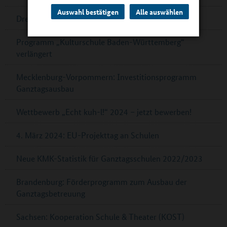
Auswahl bestätigen
Alle auswählen
Dresden ist „UNESCO Learning City“
Programm „Kulturschule Baden-Württemberg“
verlängert
Mecklenburg-Vorpommern: Investitionsprogramm
Ganztagsausbau
Wettbewerb „Echt kuh-l!“ 2024 – jetzt bewerben!
4. März 2024: EU-Projekttag an Schulen
Neue KMK-Statistik für Ganztagsschulen 2022/2023
Brandenburg: Förderprogramm zum Ausbau der
Ganztagsbetreuung
Sachsen: Kooperation Schule & Theater (KOST)