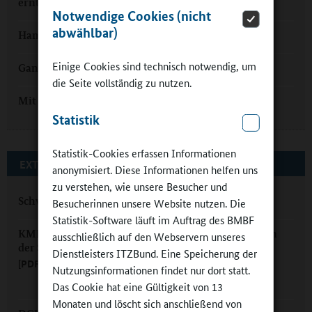
ernten
Notwendige Cookies (nicht
abwählbar)
Hamburg-Steilshoop: Optimisten im Ganztagskurs
Einige Cookies sind technisch notwendig, um
Ganztags in Konz: „Nichts Besonderes“
die Seite vollständig zu nutzen.
Mit dem "Sportkarussell" in die Ganztagsschule
Statistik
Statistik-Cookies erfassen Informationen
EXTERNE LINKS
anonymisiert. Diese Informationen helfen uns
zu verstehen, wie unsere Besucher und
Schwimmen in der Schule B-W
Besucherinnen unsere Website nutzen. Die
Statistik-Software läuft im Auftrag des BMBF
KMK: Empfehlungen für den Schwimmunterricht in
ausschließlich auf den Webservern unseres
der Schule
Dienstleisters ITZBund. Eine Speicherung der
[PDF, 202kB, nicht barrierefrei]
Nutzungsinformationen findet nur dort statt.
Das Cookie hat eine Gültigkeit von 13
Monaten und löscht sich anschließend von