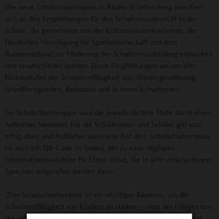
Der neue Schulschwimmpass in Baden-Württemberg orientiert
sich an den Empfehlungen für den Schwimmunterricht in der
Schule, die gemeinsam von der Kultusministerkonferenz, der
Deutschen Vereinigung für Sportwissenschaft und dem
Bundesverband zur Förderung der Schwimmausbildung entwickelt
und verabschiedet wurden. Diese Empfehlungen weisen vier
Niveaustufen der Schwimmfähigkeit aus: Wassergewöhnung,
Grundfertigkeiten, Basisstufe und sicheres Schwimmen.
Im Schulschwimmpass wird die jeweils nächste Stufe durch einen
Aufkleber honoriert. Für die Schülerinnen und Schüler gilt also:
eifrig üben und Aufkleber sammeln. Auf dem Schulschwimmpass
ist auch ein QR-Code zu finden, der zu einer digitalen
Informationsbroschüre für Eltern leitet, die in acht verschiedenen
Sprachen aufgerufen werden kann.
„Der Schulschwimmpass ist ein wichtiger Baustein, um die
Schwimmfähigkeit von Kindern zu stärken – eine der Fähigkeiten,
die jede und jeder beherrschen sollte. Weil es Spaß macht und