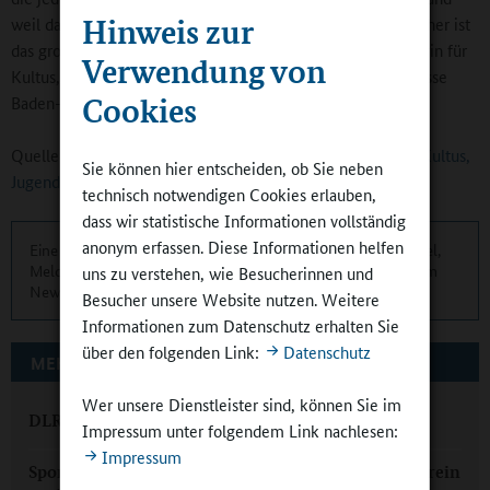
Hinweis zur
weil das im Notfall auch Leben retten kann. Umso erfreulicher ist
das große Interesse daran“, sagt Theresa Schopper, Ministerin für
Verwendung von
Kultus, Jugend und Sport. Die Aktion wird von der Unfallkasse
Cookies
Baden-Württemberg (UKBW) unterstützt.
Quelle (vollständige Pressemitteilung):
Ministerium für Kultus,
Sie können hier entscheiden, ob Sie neben
Jugend und Sport Baden-Württemberg
technisch notwendigen Cookies erlauben,
dass wir statistische Informationen vollständig
anonym erfassen. Diese Informationen helfen
Eine übersichtliche Kurzinformation über die aktuellen Artikel,
Meldungen und Termine finden Sie zweimonatlich in unserem
uns zu verstehen, wie Besucherinnen und
Newsletter.
Hier können Sie sich anmelden
.
Besucher unsere Website nutzen. Weitere
Informationen zum Datenschutz erhalten Sie
über den folgenden Link:
Datenschutz
MEHR ZUM THEMA AUF GANZTAGSSCHULEN.ORG
Wer unsere Dienstleister sind, können Sie im
DLRG in der Ganztagsschule
Impressum unter folgendem Link nachlesen:
Impressum
Sportbund Pfalz: In der Ganztagsschule säen – im Verein