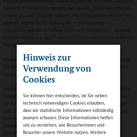
kürzlich Bundesministerin Anja Karliczek und Astronaut Alexander
Gerst ihr
Futurium
vorgestellt hat, sowohl „MINT-freundliche
Schule“ als auch „Digitale Schule“.„MINT-freundliche Schule“ sind
auch die Sophie-Scholl-Schule, die
Friedensburg-
Oberschule
und die
Ludwig-Hoffmann-Grundschule
, „Digitale
Schulen“ wurde u. a. das
Hermann-Hesse-Gymnasium
in Berlin
Kreuzberg.
Hinweis zur
Kürzlich waren auch Schulen in Nordrhein-Westfalen, Schleswig-
Verwendung von
Holstein, Baden-Württemberg, Hamburg, Bremen und Sachsen
ausgezeichnet worden.
Cookies
In Nordrhein-Westfalen wurden 150 Schulen „MINT-freundliche
Sie können hier entscheiden, ob Sie neben
Schule“, davon 44 Schulen zum ersten Mal. 49 Schulen erhielten
technisch notwendigen Cookies erlauben,
die Auszeichnung „Digitale Schule“. „MINT-freundliche Schule“
dass wir statistische Informationen vollständig
und „Digitale Schule“ wurde neben namhaften Gymnasien zum
anonym erfassen. Diese Informationen helfen
Beispiel die
Gesamtschule Waltrop
. Wiederholt „MINT-
uns zu verstehen, wie Besucherinnen und
freundliche Schule“ wurde die
Grundschule Hiddesen
in
Besucher unsere Website nutzen. Weitere
Detmold.