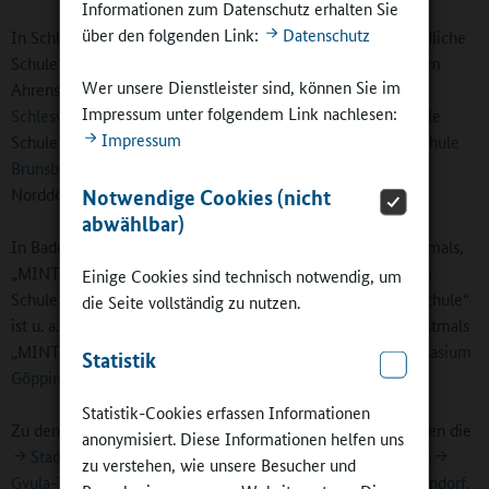
Informationen zum Datenschutz erhalten Sie
über den folgenden Link:
Datenschutz
In Schleswig-Holstein wurden 14 Schulen als „MINT-freundliche
Schule“ ausgezeichnet, darunter das Eric-Kandel-Gymnasium
Wer unsere Dienstleister sind, können Sie im
Ahrensburg (erstmals) und erneut die
Domschule
Impressum unter folgendem Link nachlesen:
Schleswig
oder die
Gemeinschaftsschule Nortorf
. „Digitale
Impressum
Schule“ wurden besipielsweise die
Boy-Lornsen-Grundschule
Brunsbüttel
, das
Gymnasium Altenholz
und die
Norddörferschule Wenningstedt-Braderup/Sylt.
Notwendige Cookies (nicht
abwählbar)
In Baden-Württemberg wurden 121 Schulen, davon 46 erstmals,
„MINT-freundliche Schule“. 32 Schulen wurden als „Digitale
Einige Cookies sind technisch notwendig, um
Schule“ geehrt. „MINT-freundliche Schule“ und „Digitale Schule“
die Seite vollständig zu nutzen.
ist u. a. die
Stephen-Hawking-Schule Neckargemünd
. Erstmals
„MINT-freundliche Schule“ wurde u. a. das
Freihof Gymnasium
Statistik
Göppingen
.
Statistik-Cookies erfassen Informationen
Zu den 10 „MINT-freundlichen Schulen“ in Hamburg gehören die
anonymisiert. Diese Informationen helfen uns
Stadtteilschule Stellingen
(erstmals) sowie wiederholt die
zu verstehen, wie unsere Besucher und
Gyula-Trebitsch-Schule Tonndorf
und
Stadtteilschule Niendorf
.