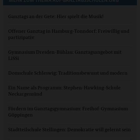
MEHR ZUM THEMA AUF GANZTAGSSCHULEN.ORG
Ganztags an der Gete: Hier spielt die Musik!
Offener Ganztag in Hamburg-Tonndorf: Freiwillig und
partizipativ
Gymnasium Dresden-Bühlau: Ganztagsangebot mit
LiSSi
Domschule Schleswig: Traditionsbewusst und modern
Ein Name als Programm: Stephen-Hawking-Schule
Neckargemünd
Fördern im Ganztagsgymnasium: Freihof-Gymnasium
Göppingen
Stadtteilschule Stellingen: Demokratie will gelernt sein