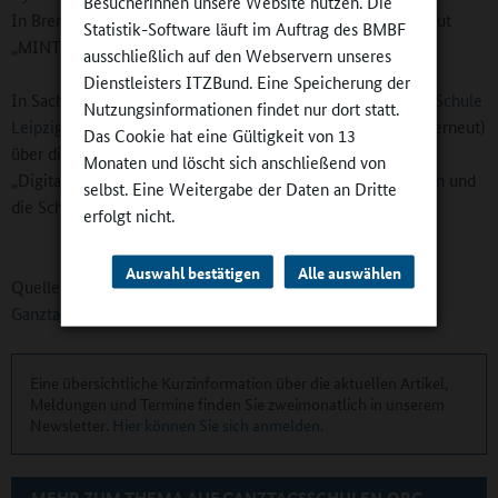
Besucherinnen unsere Website nutzen. Die
In Bremen wurde u. a. die
Grundschule An der Gete
erneut
Statistik-Software läuft im Auftrag des BMBF
„MINT-freundliche Schule“.
ausschließlich auf den Webservern unseres
Dienstleisters ITZBund. Eine Speicherung der
In Sachsen konnten sich u. a. die
Anton-Philipp-Reclam-Schule
Nutzungsinformationen findet nur dort statt.
Leipzig
(erstmals) und das
Gymnasium Dresden-Bühlau
(erneut)
Das Cookie hat eine Gültigkeit von 13
über die Auszeichnung „MINT-freundliche Schule“ freuen.
Monaten und löscht sich anschließend von
„Digitale Schule“ wurden das
Lessing-Gymnasium Döbeln
und
selbst. Eine Weitergabe der Daten an Dritte
die Schule 5,
Grundschule der Stadt Leipzig
.
erfolgt nicht.
Auswahl bestätigen
Alle auswählen
Quellen:
MINT Zukunft schaffen / Benjamin Gesing
,
Ganztagsschul-Finder
Eine übersichtliche Kurzinformation über die aktuellen Artikel,
Meldungen und Termine finden Sie zweimonatlich in unserem
Newsletter.
Hier können Sie sich anmelden
.