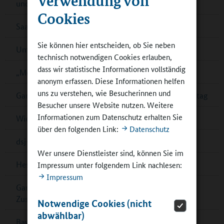
und Partner
Cookies
Saarländischer Ernährungspreis – jetzt bewerben!
Sie können hier entscheiden, ob Sie neben
Umfrage zur Schulverpflegung in Cottbus
technisch notwendigen Cookies erlauben,
dass wir statistische Informationen vollständig
„Mein Bildungsraum“ in Ganztagsschulen
anonym erfassen. Diese Informationen helfen
uns zu verstehen, wie Besucherinnen und
Ganztagsschulverband: Demokratiebildung im Ganztag
Besucher unsere Website nutzen. Weitere
Informationen zum Datenschutz erhalten Sie
Wiener „Wasserschulen“
über den folgenden Link:
Datenschutz
dsj-Bewegungskampagne MOVE wird fortgesetzt
Wer unsere Dienstleister sind, können Sie im
Hessen: Musikalische Bildung in Ober-Ramstadt
Impressum unter folgendem Link nachlesen:
Impressum
Ganztagskongress zu multiprofessioneller
Zusammenarbeit in Berlin
Notwendige Cookies (nicht
abwählbar)
Bayern: Pädagogische Fachkräfte für