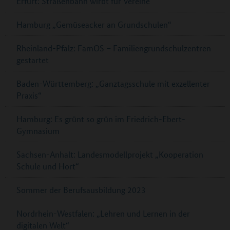
Erfurt: Straßenbahn wirbt für Vereine
Hamburg „Gemüseacker an Grundschulen“
Rheinland-Pfalz: FamOS – Familiengrundschulzentren
gestartet
Baden-Württemberg: „Ganztagsschule mit exzellenter
Praxis“
Hamburg: Es grünt so grün im Friedrich-Ebert-
Gymnasium
Sachsen-Anhalt: Landesmodellprojekt „Kooperation
Schule und Hort“
Sommer der Berufsausbildung 2023
Nordrhein-Westfalen: „Lehren und Lernen in der
digitalen Welt“