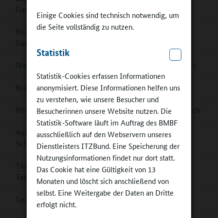
Ganztagsbetreuung
Einige Cookies sind technisch notwendig, um
die Seite vollständig zu nutzen.
Rheinland-Pfalz: Musikalisches Zusammenspiel im
Ganztag
Statistik
Niedersachsen: Förderrichtlinie zum Ganztagsausbau
Statistik-Cookies erfassen Informationen
anonymisiert. Diese Informationen helfen uns
Brandenburg: Multifunktionsgebäude für Zeuthen
zu verstehen, wie unsere Besucher und
Rheinland-Pfalz: G8-Ganztagsgymnasium in Dernbach
Besucherinnen unsere Website nutzen. Die
Statistik-Software läuft im Auftrag des BMBF
Ausschreibung „denkmal aktiv – Kulturerbe macht
ausschließlich auf den Webservern unseres
Schule‟
Dienstleisters ITZBund. Eine Speicherung der
Nutzungsinformationen findet nur dort statt.
Thüringen: „Goldener Teller“ für Schulessen in Bad
Das Cookie hat eine Gültigkeit von 13
Tabarz
Monaten und löscht sich anschließend von
selbst. Eine Weitergabe der Daten an Dritte
Spannende Physik im DLR_School_Lab
erfolgt nicht.