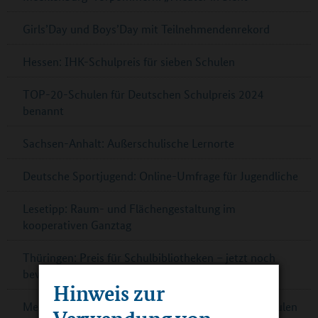
Girls’Day und Boys’Day mit Teilnehmendenrekord
Hessen: IHK-Schulpreis für sieben Schulen
TOP-20-Schulen für Deutschen Schulpreis 2024
benannt
Sachsen-Anhalt: Außerschulische Lernorte
Deutsche Sportjugend: Online-Umfrage für Jugendliche
Lesetipp: Raum- und Flächengestaltung im
kooperativen Ganztag
Thüringen: Preis für Schulbibliotheken – jetzt noch
bewerben!
Hinweis zur
Mecklenburg-Vorpommern: Kontaktbörsen für Schulen
Verwendung von