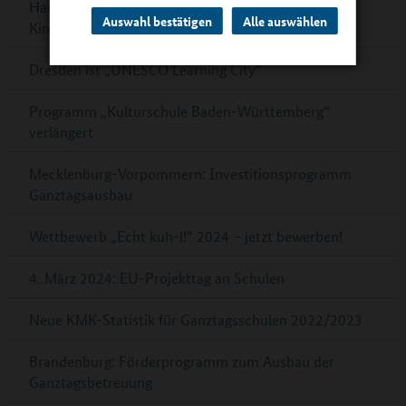
Hamburg: Mehr Platz, schöne Räume und ein
Auswahl bestätigen
Alle auswählen
Kinderkochstudio
Dresden ist „UNESCO Learning City“
Programm „Kulturschule Baden-Württemberg“
verlängert
Mecklenburg-Vorpommern: Investitionsprogramm
Ganztagsausbau
Wettbewerb „Echt kuh-l!“ 2024 – jetzt bewerben!
4. März 2024: EU-Projekttag an Schulen
Neue KMK-Statistik für Ganztagsschulen 2022/2023
Brandenburg: Förderprogramm zum Ausbau der
Ganztagsbetreuung