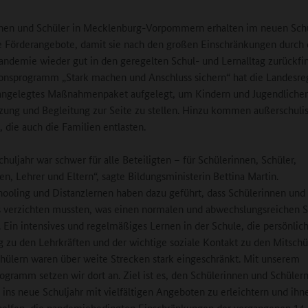
nen und Schüler in Mecklenburg-Vorpommern erhalten im neuen Schu
e Förderangebote, damit sie nach den großen Einschränkungen durch 
ndemie wieder gut in den geregelten Schul- und Lernalltag zurückfi
nsprogramm „Stark machen und Anschluss sichern“ hat die Landesre
 angelegtes Maßnahmenpaket aufgelegt, um Kindern und Jugendliche
zung und Begleitung zur Seite zu stellen. Hinzu kommen außerschuli
 die auch die Familien entlasten.
chuljahr war schwer für alle Beteiligten – für Schülerinnen, Schüler,
en, Lehrer und Eltern“, sagte Bildungsministerin Bettina Martin.
oling und Distanzlernen haben dazu geführt, dass Schülerinnen und
s verzichten mussten, was einen normalen und abwechslungsreichen S
 Ein intensives und regelmäßiges Lernen in der Schule, die persönlic
 zu den Lehrkräften und der wichtige soziale Kontakt zu den Mitschü
hülern waren über weite Strecken stark eingeschränkt. Mit unserem
ogramm setzen wir dort an. Ziel ist es, den Schülerinnen und Schüler
ins neue Schuljahr mit vielfältigen Angeboten zu erleichtern und ihn
helfen, die pandemiebedingten Einschränkungen der vergangenen 14