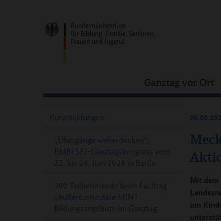
Ganztag vor Ort
Kurzmeldungen
06.08.20
Meck
„Übergänge weiterdenken“:
BMBFSFJ-Ganztagskongress vom
Akti
22. bis 24. Juni 2026 in Berlin
Mit dem 
300 Teilnehmende beim Fachtag
Landesr
„Außercurriculare MINT-
um Kinde
Bildungsangebote im Ganztag
unterstü