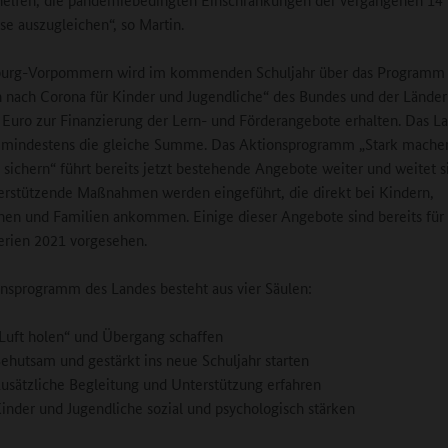
ise auszugleichen“, so Martin.
urg-Vorpommern wird im kommenden Schuljahr über das Programm
 nach Corona für Kinder und Jugendliche“ des Bundes und der Länder
 Euro zur Finanzierung der Lern- und Förderangebote erhalten. Das L
t mindestens die gleiche Summe. Das Aktionsprogramm „Stark mache
 sichern“ führt bereits jetzt bestehende Angebote weiter und weitet si
rstützende Maßnahmen werden eingeführt, die direkt bei Kindern,
hen und Familien ankommen. Einige dieser Angebote sind bereits für 
rien 2021 vorgesehen.
nsprogramm des Landes besteht aus vier Säulen:
„Luft holen“ und Übergang schaffen
Behutsam und gestärkt ins neue Schuljahr starten
Zusätzliche Begleitung und Unterstützung erfahren
Kinder und Jugendliche sozial und psychologisch stärken