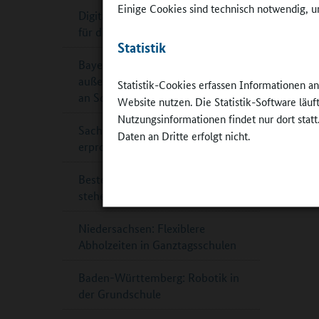
Einige Cookies sind technisch notwendig, um
Digitaler Leitfaden Küchenplanung
für die Schulverpflegung
Statistik
Bayern: Staatspreis für
außergewöhnliche Theaterarbeit
Statistik-Cookies erfassen Informationen a
an Schulen
Website nutzen. Die Statistik-Software läu
Nutzungsinformationen findet nur dort statt
Sachsen-Anhalt: Ganztagsschule
Daten an Dritte erfolgt nicht.
erprobt Katastrophenschutz
Beste Schülerzeitungen 2024
stehen fest
Niedersachsen: Flexiblere
Abholzeiten in Ganztagsschulen
Baden-Württemberg: Robotik in
der Grundschule