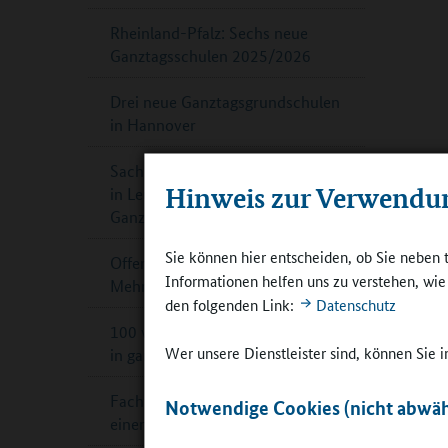
Rheinland-Pfalz: Sechs neue
Ganztagsschulen 2025/2026
Drei neue Ganztagsgrundschulen
in Hannover
Sachsen-Anhalt: Sekundarschule
Hinweis zur Verwendu
in Leuna ist offiziell
Ganztagsschule
Sie können hier entscheiden, ob Sie neben 
Offene Ganztagsschule in NRW:
Informationen helfen uns zu verstehen, wi
Mehr Geld für mehr Plätze
den folgenden Link:
Datenschutz
100 weitere Sport-Grundschulen
Wer unsere Dienstleister sind, können Sie
in ganz Bayern
Fachtag „Küchen und Mensen für
Notwendige Cookies (nicht abwäh
einen kindgerechten Ganztag“