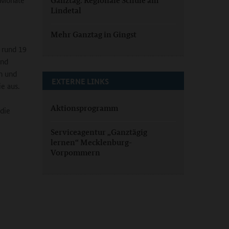
Ganztag: Regionale Schule am
Lindetal
Mehr Ganztag in Gingst
 rund 19
and
n und
EXTERNE LINKS
e aus.
Aktionsprogramm
die
Serviceagentur „Ganztägig
lernen“ Mecklenburg-
Vorpommern