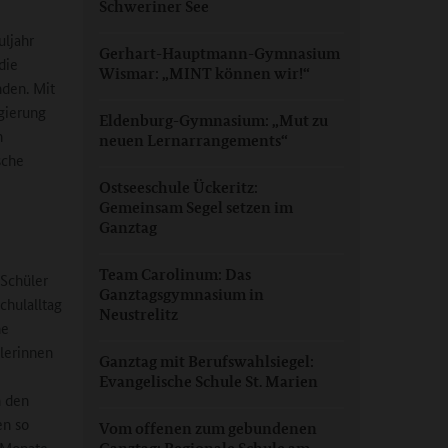
Schweriner See
ljahr
Gerhart-Hauptmann-Gymnasium
die
Wismar: „MINT können wir!“
nden. Mit
gierung
Eldenburg-Gymnasium: „Mut zu
n
neuen Lernarrangements“
sche
Ostseeschule Ückeritz:
Gemeinsam Segel setzen im
Ganztag
Team Carolinum: Das
 Schüler
Ganztagsgymnasium in
chulalltag
Neustrelitz
he
lerinnen
Ganztag mit Berufswahlsiegel:
Evangelische Schule St. Marien
n den
en so
Vom offenen zum gebundenen
 Monate