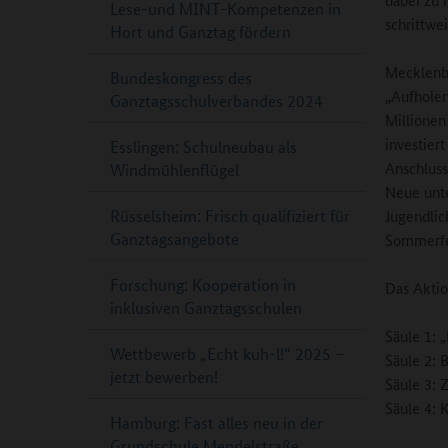
Lese-und MINT-Kompetenzen in
schrittwe
Hort und Ganztag fördern
Mecklenb
Bundeskongress des
„Aufholen
Ganztagsschulverbandes 2024
Millionen
investier
Esslingen: Schulneubau als
Anschluss
Windmühlenflügel
Neue unte
Rüsselsheim: Frisch qualifiziert für
Jugendlic
Ganztagsangebote
Sommerfe
Forschung: Kooperation in
Das Aktio
inklusiven Ganztagsschulen
Säule 1: 
Wettbewerb „Echt kuh-l!“ 2025 –
Säule 2: 
jetzt bewerben!
Säule 3: 
Säule 4: 
Hamburg: Fast alles neu in der
Grundschule Mendelstraße