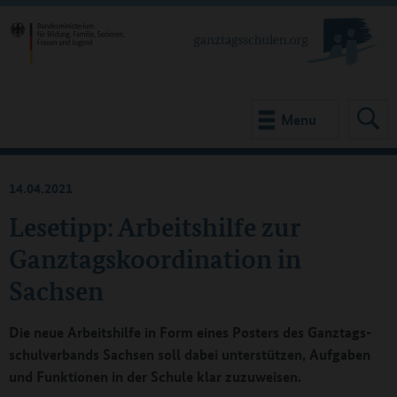
Menu
14.04.2021
Lesetipp: Arbeitshilfe zur
Ganztagskoordination in
Sachsen
Die neue Ar­beits­hil­fe in Form eines Pos­ters des Ganz­tags­
schul­ver­bands Sach­sen soll dabei un­ter­stüt­zen, Auf­ga­ben
und Funk­tio­nen in der Schu­le klar zu­zu­wei­sen.