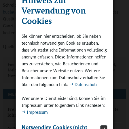
Schreiben Sie gerne eine Mail an
Verwendung von
buelau@ganztagsschulverband.de
Die Kosten können über das
Cookies
Qualitätsbudget erstattet werden. Mitglieder des
Ganztagsschulverbands Sachsen erhalten die Arbeitshilfe
kostenlos.
Sie können hier entscheiden, ob Sie neben
technisch notwendigen Cookies erlauben,
Quelle:
Ganztagsschulverband Sachsen
dass wir statistische Informationen vollständig
anonym erfassen. Diese Informationen helfen
uns zu verstehen, wie Besucherinnen und
Eine übersichtliche Kurzinformation über die aktuellen Artikel,
Meldungen und Termine finden Sie zweimonatlich in unserem
Besucher unsere Website nutzen. Weitere
Newsletter.
Hier können Sie sich anmelden
.
Informationen zum Datenschutz erhalten Sie
über den folgenden Link:
Datenschutz
MEHR ZUM THEMA AUF GANZTAGSSCHULEN.ORG
Wer unsere Dienstleister sind, können Sie im
Impressum unter folgendem Link nachlesen:
Freistaat Sachsen: „Investitionen in Ganztagsangebote
Impressum
lohnen“
Notwendige Cookies (nicht
GTA in Sachsen – wie lässt sich Qualität messen?