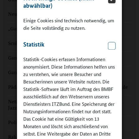
abwählbar)
Neues Portal „Ganztag entwickeln“ für Sachsen
Einige Cookies sind technisch notwendig, um
die Seite vollständig zu nutzen.
„Ganztag stärkt die Schüler-Lehrer-Beziehung“
Scultetus-Oberschule: Ganztag als Aushängeschild
Statistik
Ganztag nicht an den Kindern vorbei steuern
Statistik-Cookies erfassen Informationen
anonymisiert. Diese Informationen helfen uns
Ganztag mit „Förderung nach oben“
zu verstehen, wie unsere Besucher und
Besucherinnen unsere Website nutzen. Die
Pädagogisches Personal in der Offenen Ganztagsschule
Statistik-Software läuft im Auftrag des BMBF
ausschließlich auf den Webservern unseres
Netzwerk Ganztagsschulen: „Zusammenspiel wie im
Dienstleisters ITZBund. Eine Speicherung der
Jazz“
Nutzungsinformationen findet nur dort statt.
Das Cookie hat eine Gültigkeit von 13
Politische Bildung im Ganztagsgymnasium
Monaten und löscht sich anschließend von
selbst. Eine Weitergabe der Daten an Dritte
Rabauken im Millerntor. Ganztags.