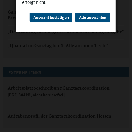
erfolgt nicht.
Ganztag mit „The Flitzepfeil“ und Jugend forscht in
Auswahl bestätigen
Alle auswählen
Bremerhaven
„Der Ganztag ist eine große Schulentwicklungsaufgabe“
„Qualität im Ganztag heißt: Alle an einen Tisch!“
EXTERNE LINKS
Arbeitsplatzbeschreibung Ganztagskoordination
[PDF, 304kB, nicht barrierefrei]
Aufgabenprofil der Ganztagskoordination Hessen