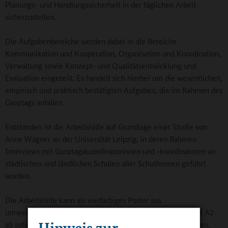
Planungs- und Handlungssicherheit in der täglichen Arbeit
sicherzustellen.
Die Aufgabenbereiche werden dabei in die Bereiche
Kommunikation und Kooperation, Organisation und Koordination,
Verwaltung sowie Konzept- und Qualitätsentwicklung und
Evaluation eingeteilt. Es handelt sich hierbei um die wesentlichen,
empirisch und praktisch bestätigten Aufgaben, die im Rahmen des
Ganztags anfallen.
Entstanden ist die Arbeitshilfe auf Grundlage einer Studie von
Anne Wagner an der Universität Leipzig, in deren Rahmen
Interviews mit Ganztagskoordinatorinnen und -koordinatoren an
städtischen und ländlichen Schulen aller Schulformen geführt
wurden.
Die Arbeitshilfe kann als vierfarbiges Poster aus
umweltschonenden und nachhaltigen Materialien im Format A2
Hinweis zur
ab sofort beim Ganztagsschulverband Sachsen bestellt werden.