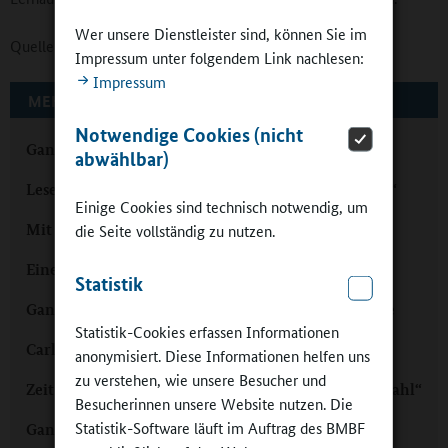
Wer unsere Dienstleister sind, können Sie im
Quelle:
Stiftung Kinder forschen
Impressum unter folgendem Link nachlesen:
Impressum
MEHR ZUM THEMA AUF GANZTAGSSCHULEN.ORG
Notwendige Cookies (nicht
Ganztags forschen am eigenen MINT-Projekt
abwählbar)
Lesen im Ganztag: „Die Bibliothek als Ort ist hybrid“
Einige Cookies sind technisch notwendig, um
Mit Freu(n)den im Ganztag lesen
die Seite vollständig zu nutzen.
Eine Barmbeker Ganztagsgrundschule wird stark
Statistik
Ganztags anregungsreich: James-Krüss-Grundschule
Statistik-Cookies erfassen Informationen
Carl-Zeiss-Gymnasium Jena: MINT den ganzen Tag
anonymisiert. Diese Informationen helfen uns
zu verstehen, wie unsere Besucher und
Zeit für Physik im Ganztag: „24 Tage sind eine gute Zahl“
Besucherinnen unsere Website nutzen. Die
Statistik-Software läuft im Auftrag des BMBF
Ganztags im Technikmuseum: kids.digilab.berlin