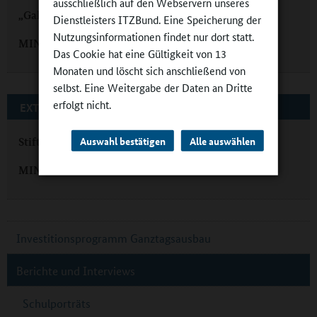
ausschließlich auf den Webservern unseres
„Galileo“-Tag und -Nacht in der Ganztagsschule
Dienstleisters ITZBund. Eine Speicherung der
Nutzungsinformationen findet nur dort statt.
MINT im Ganztag: "Man muss zeitig ansetzen"
Das Cookie hat eine Gültigkeit von 13
Monaten und löscht sich anschließend von
selbst. Eine Weitergabe der Daten an Dritte
erfolgt nicht.
EXTERNE LINKS
Auswahl bestätigen
Alle auswählen
Stiftung Lesen
MINT-freundliche Schule
Investitionsprogramm Ganztagsausbau
Berichte und Interviews
Schulporträts