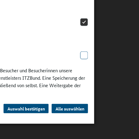
 an das
reis
12.951 €
en.
ber 21.014
nd Stühle
e Besucher und Besucherinnen unsere
enstleisters ITZBund. Eine Speicherung der
hließend von selbst. Eine Weitergabe der
m
t
 können,
Auswahl bestätigen
Alle auswählen