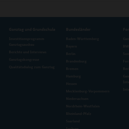
Ganztag und Grundschule
Bundesländer
Fo
Investitionsprogramm
Baden-Württemberg
Gan
Ganztagsausbau
Bayern
BMB
Berichte und Interviews
Berlin
Son
Ganztagskongresse
Brandenburg
For
Qualitätsdialog zum Ganztag
Bremen
Ber
Hamburg
Gan
Int
Hessen
Int
Mecklenburg-Vorpommern
Niedersachsen
Nordrhein-Westfalen
Rheinland-Pfalz
Saarland
Sachsen