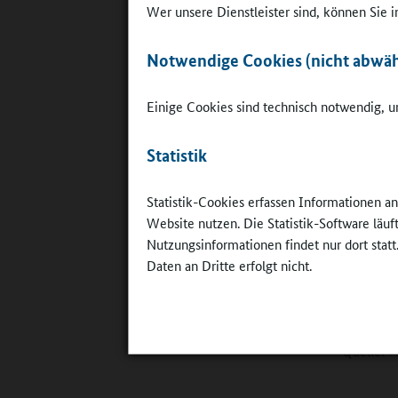
Ende Mai
Wer unsere Dienstleister sind, können Sie
Schulz
freuen. I
Notwendige Cookies (nicht abwäh
zur Verfü
Einige Cookies sind technisch notwendig, um
Auch der 
Fördermit
Statistik
€ freuen,
erneuert 
Statistik-Cookies erfassen Informationen a
Website nutzen. Die Statistik-Software läu
Zur Unter
Nutzungsinformationen findet nur dort statt
Lewandows
Daten an Dritte erfolgt nicht.
wichtige 
investier
die Lehr-
Quelle: