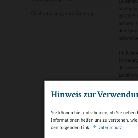
Lewandow
Stadtgebi
Qualitätsdialog zum Ganztag
28.739 € 
Schulen z
den Sport
naturwiss
Im Rahme
Förderung
diesem Fö
Landkreis
Der Landk
Hinweis zur Verwendu
Trägersch
Ausstattu
Schülerin
Sie können hier entscheiden, ob Sie neben 
stehen hi
Informationen helfen uns zu verstehen, wi
allgemein
den folgenden Link:
Datenschutz