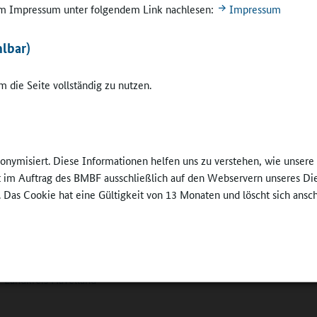
 konnten sich in Wustermark die
„Otto Lilienthal“-Grundschule
und
 im Impressum unter folgendem Link nachlesen:
Impressum
entrum Heinz Sielmann in Elstal
über Förderbescheid durch den Landk
nsgesamt stellt der Landkreis den beiden Schulen Mittel in Höhe von 
lbar)
gung. In Elstal sollen mit den Mitteln u. a. Mikroskope beschafft werd
 die Seite vollständig zu nutzen.
Rathenower Bürgermeister Jörg Zietemann konnte sich über
telbescheide für sieben allgemeinbildende Schulen im Stadtgebiet ü
 darunter die J.H.A. Duncker Oberschule in Rathenow, in der Tische u
werden sollen.
nonymisiert. Diese Informationen helfen uns zu verstehen, wie unser
ft im Auftrag des BMBF ausschließlich auf den Webservern unseres Di
stützung der Havelländischen Bildungseinrichtungen bemerkte Roger
. Das Cookie hat eine Gültigkeit von 13 Monaten und löscht sich ansc
ki: „Bei der Förderung von Bildungseinrichtungen handelt es sich u
Investitionen, weil wir damit in die Kinder und somit in unsere Zukunf
en. Ich freue mich sehr, wenn wir mit unseren Mitteln dazu beitragen
 und Lernbedingungen in den Schulen zu verbessern.“
Landkreis Havelland