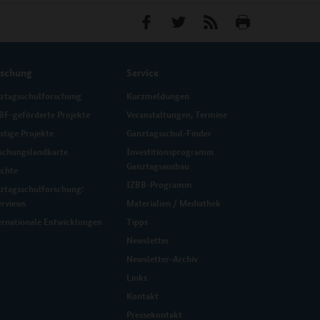
rschung
Service
ztagsschulforschung
Kurzmeldungen
F-geförderte Projekte
Veranstaltungen, Termine
stige Projekte
Ganztagsschul-Finder
schungslandkarte
Investitionsprogramm
Ganztagsausbau
ichte
IZBB-Programm
ztagsschulforschung:
erviews
Materialien / Mediathek
ernationale Entwicklungen
Tipps
Newsletter
Newsletter-Archiv
Links
Kontakt
Pressekontakt