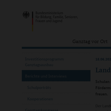
Ganztag vor Ort
Investitionsprogramm
18.06.20
Ganztagsausbau
Land
Berichte und Interviews
Schulen 
Schulporträts
Fördermi
freuen.
Kooperationen
Der Landk
Ganztagskongresse