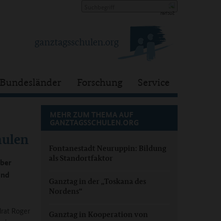
Bundesländer
Forschung
Service
MEHR ZUM THEMA AUF
GANZTAGSSCHULEN.ORG
hulen
Fontanestadt Neuruppin: Bildung
als Standortfaktor
über
and
Ganztag in der „Toskana des
Nordens“
drat Roger
Ganztag in Kooperation von