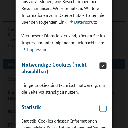
uns zu verstehen, wie Besucherinnen und
Besucher unsere Website nutzen. Weitere
Informationen zum Datenschutz erhalten Sie
über den folgenden Link:
Datenschutz
Hat Ihnen dieser Artikel gefallen? Eine übersichtliche
Kurzinformation über die aktuellen Artikel, Meldungen und
Wer unsere Dienstleister sind, können Sie im
Termine finden Sie zweimal monatlich in unserem Newsletter.
Impressum unter folgendem Link nachlesen:
Hier können Sie sich anmelden
.
Impressum
Notwendige Cookies (nicht
MEHR ZUM THEMA AUF GANZTAGSSCHULEN.ORG
abwählbar)
Grenzenloser Ganztag
Einige Cookies sind technisch notwendig, um
die Seite vollständig zu nutzen.
Kooperation in Brandenburg: "Wir holen Akteure an
einen Tisch"
Statistik
Pädagogisch unterschätzt: Freiräume im Ganztag
Statistik-Cookies erfassen Informationen
FSJ Ganztagsschule: Einstieg in den pädagogischen
anonymisiert. Diese Informationen helfen uns