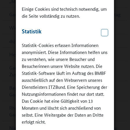
„Mein Bildungsraum“ in Ganztagsschulen
Einige Cookies sind technisch notwendig, um
Ganztagsschulverband: Demokratiebildung im Ganztag
die Seite vollständig zu nutzen.
Wiener „Wasserschulen“
Statistik
dsj-Bewegungskampagne MOVE wird fortgesetzt
Statistik-Cookies erfassen Informationen
anonymisiert. Diese Informationen helfen uns
Hessen: Musikalische Bildung in Ober-Ramstadt
zu verstehen, wie unsere Besucher und
Besucherinnen unsere Website nutzen. Die
Ganztagskongress zu multiprofessioneller
Statistik-Software läuft im Auftrag des BMBF
Zusammenarbeit in Berlin
ausschließlich auf den Webservern unseres
Dienstleisters ITZBund. Eine Speicherung der
Bayern: Pädagogische Fachkräfte für
Nutzungsinformationen findet nur dort statt.
Ganztagsbetreuung
Das Cookie hat eine Gültigkeit von 13
Monaten und löscht sich anschließend von
Rheinland-Pfalz: Musikalisches Zusammenspiel im
Ganztag
selbst. Eine Weitergabe der Daten an Dritte
erfolgt nicht.
Niedersachsen: Förderrichtlinie zum Ganztagsausbau