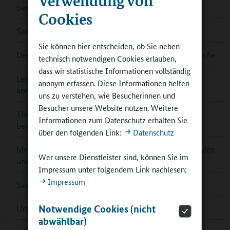
benannt
Cookies
Sachsen-Anhalt: Außerschulische Lernorte
Sie können hier entscheiden, ob Sie neben
Deutsche Sportjugend: Online-Umfrage für Jugendliche
technisch notwendigen Cookies erlauben,
dass wir statistische Informationen vollständig
Lesetipp: Raum- und Flächengestaltung im
anonym erfassen. Diese Informationen helfen
kooperativen Ganztag
uns zu verstehen, wie Besucherinnen und
Besucher unsere Website nutzen. Weitere
Thüringen: Preis für Schulbibliotheken – jetzt noch
Informationen zum Datenschutz erhalten Sie
bewerben!
über den folgenden Link:
Datenschutz
Mecklenburg-Vorpommern: Kontaktbörsen für Schulen
Wer unsere Dienstleister sind, können Sie im
und Partner
Impressum unter folgendem Link nachlesen:
Impressum
Saarländischer Ernährungspreis – jetzt bewerben!
Notwendige Cookies (nicht
Umfrage zur Schulverpflegung in Cottbus
abwählbar)