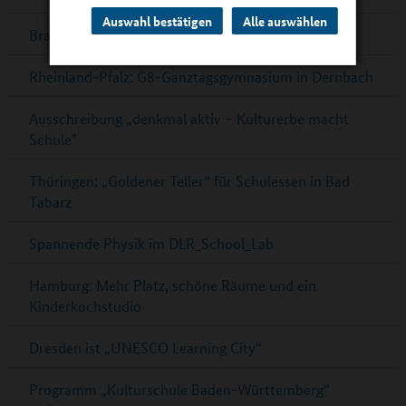
Auswahl bestätigen
Alle auswählen
Brandenburg: Multifunktionsgebäude für Zeuthen
Rheinland-Pfalz: G8-Ganztagsgymnasium in Dernbach
Ausschreibung „denkmal aktiv – Kulturerbe macht
Schule‟
Thüringen: „Goldener Teller“ für Schulessen in Bad
Tabarz
Spannende Physik im DLR_School_Lab
Hamburg: Mehr Platz, schöne Räume und ein
Kinderkochstudio
Dresden ist „UNESCO Learning City“
Programm „Kulturschule Baden-Württemberg“