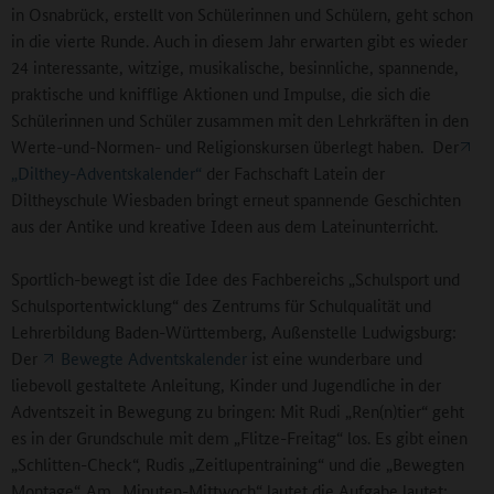
in Osnabrück, erstellt von Schülerinnen und Schülern, geht schon
in die vierte Runde. Auch in diesem Jahr erwarten gibt es wieder
24 interessante, witzige, musikalische, besinnliche, spannende,
praktische und knifflige Aktionen und Impulse, die sich die
Schülerinnen und Schüler zusammen mit den Lehrkräften in den
Werte-und-Normen- und Religionskursen überlegt haben. Der
„Dilthey-Adventskalender“
der Fachschaft Latein der
Diltheyschule Wiesbaden bringt erneut spannende Geschichten
aus der Antike und kreative Ideen aus dem Lateinunterricht.
Sportlich-bewegt ist die Idee des Fachbereichs „Schulsport und
Schulsportentwicklung“ des Zentrums für Schulqualität und
Lehrerbildung Baden-Württemberg, Außenstelle Ludwigsburg:
Der
Bewegte Adventskalender
ist eine wunderbare und
liebevoll gestaltete Anleitung, Kinder und Jugendliche in der
Adventszeit in Bewegung zu bringen: Mit Rudi „Ren(n)tier“ geht
es in der Grundschule mit dem „Flitze-Freitag“ los. Es gibt einen
„Schlitten-Check“, Rudis „Zeitlupentraining“ und die „Bewegten
Montage“. Am „Minuten-Mittwoch“ lautet die Aufgabe lautet: