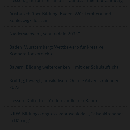
Hessen: „Fit for Life“ an der Taunusschule Bad Camberg
Austausch über Bildung: Baden-Württemberg und
Schleswig-Holstein
Niedersachsen „Schulradeln 2023“
Baden-Württemberg: Wettbewerb für kreative
Kooperationsprojekte
Bayern: Bildung weiterdenken – mit der Schulaufsicht
Knifflig, bewegt, musikalisch: Online-Adventskalender
2023
Hessen: Kulturbus für den ländlichen Raum
NRW-Bildungskongress verabschiedet „Gelsenkirchener
Erklärung“