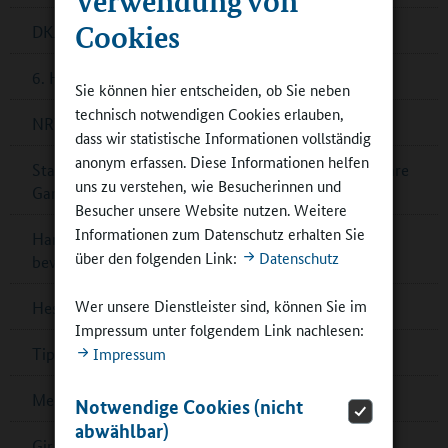
Cookies
DKJS-Netzwerk bildung.digital sucht Grundschulen
6. Hessischer Schülerschreibwettbewerb
Sie können hier entscheiden, ob Sie neben
technisch notwendigen Cookies erlauben,
NRW-Preis Kulturelle Bildung
dass wir statistische Informationen vollständig
anonym erfassen. Diese Informationen helfen
Stadt Monheim: die „Hauptstadt für Kinder“ baut ihre
uns zu verstehen, wie Besucherinnen und
Ganztagsschulen aus
Besucher unsere Website nutzen. Weitere
Informationen zum Datenschutz erhalten Sie
Handwerkswettbewerb für Schulteams – jetzt
über den folgenden Link:
Datenschutz
bewerben!
Wer unsere Dienstleister sind, können Sie im
Hessen: Förderung für Zirkusprojekte
Impressum unter folgendem Link nachlesen:
Impressum
Tipps: Filmbildung in der Ganztagsschule
Mecklenburg-Vorpommern: „Theater in Sicht“
Notwendige Cookies (nicht
abwählbar)
Girls’Day und Boys’Day mit Teilnehmendenrekord