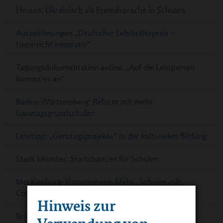
Hessen: Ukrainisch als Fremdsprache in Schulen
Auszeichnungen „Deutscher Lehrkräftepreis –
Unterricht innovativ“
Tagungsdokumentation online: „Auf die Lehrperson
kommt es an“
Baden-Württemberg: Reform mit mehr
Ganztagsgrundschulen
Lesetipp: „Ganztagsprojekte“ in der kulturellen Bildung
Stadt Münster: Startchancen für Schulen
Mecklenburg-Vorpommern: Mehr „Schulen mit
Courage“
Hinweis zur
Brandenburg / Havel: Nicolai-Schule erhält Besuch
Verwendung von