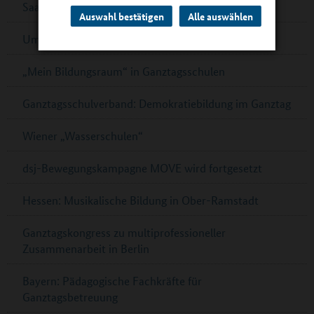
Saarländischer Ernährungspreis – jetzt bewerben!
Auswahl bestätigen
Alle auswählen
Umfrage zur Schulverpflegung in Cottbus
„Mein Bildungsraum“ in Ganztagsschulen
Ganztagsschulverband: Demokratiebildung im Ganztag
Wiener „Wasserschulen“
dsj-Bewegungskampagne MOVE wird fortgesetzt
Hessen: Musikalische Bildung in Ober-Ramstadt
Ganztagskongress zu multiprofessioneller
Zusammenarbeit in Berlin
Bayern: Pädagogische Fachkräfte für
Ganztagsbetreuung