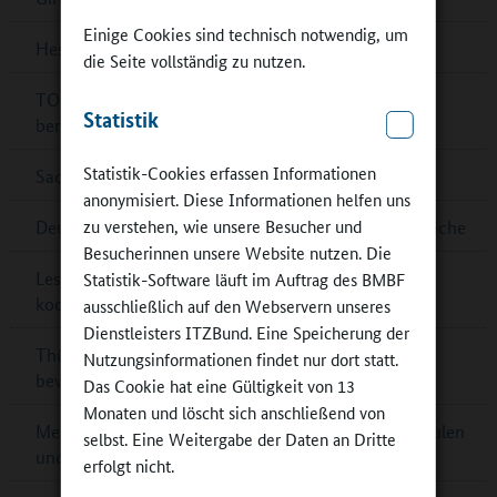
Einige Cookies sind technisch notwendig, um
Hessen: IHK-Schulpreis für sieben Schulen
die Seite vollständig zu nutzen.
TOP-20-Schulen für Deutschen Schulpreis 2024
Statistik
benannt
Statistik-Cookies erfassen Informationen
Sachsen-Anhalt: Außerschulische Lernorte
anonymisiert. Diese Informationen helfen uns
zu verstehen, wie unsere Besucher und
Deutsche Sportjugend: Online-Umfrage für Jugendliche
Besucherinnen unsere Website nutzen. Die
Lesetipp: Raum- und Flächengestaltung im
Statistik-Software läuft im Auftrag des BMBF
kooperativen Ganztag
ausschließlich auf den Webservern unseres
Dienstleisters ITZBund. Eine Speicherung der
Thüringen: Preis für Schulbibliotheken – jetzt noch
Nutzungsinformationen findet nur dort statt.
bewerben!
Das Cookie hat eine Gültigkeit von 13
Monaten und löscht sich anschließend von
Mecklenburg-Vorpommern: Kontaktbörsen für Schulen
selbst. Eine Weitergabe der Daten an Dritte
und Partner
erfolgt nicht.