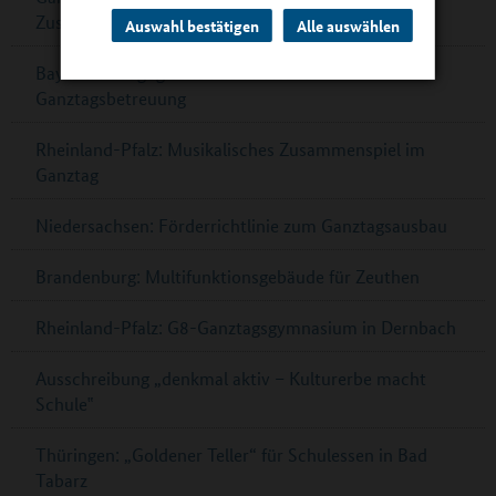
Zusammenarbeit in Berlin
Auswahl bestätigen
Alle auswählen
Bayern: Pädagogische Fachkräfte für
Ganztagsbetreuung
Rheinland-Pfalz: Musikalisches Zusammenspiel im
Ganztag
Niedersachsen: Förderrichtlinie zum Ganztagsausbau
Brandenburg: Multifunktionsgebäude für Zeuthen
Rheinland-Pfalz: G8-Ganztagsgymnasium in Dernbach
Ausschreibung „denkmal aktiv – Kulturerbe macht
Schule‟
Thüringen: „Goldener Teller“ für Schulessen in Bad
Tabarz