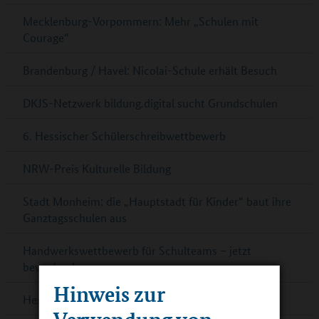
Mecklenburg-Vorpommern: Mehr „Schulen mit
Courage“
Brandenburg / Havel: Nicolai-Schule erhält Besuch
DKJS-Netzwerk bildung.digital sucht Grundschulen
6. Hessischer Schülerschreibwettbewerb
NRW-Preis Kulturelle Bildung
Stadt Monheim: die „Hauptstadt für Kinder“ baut ihre
Ganztagsschulen aus
Handwerkswettbewerb für Schulteams – jetzt
bewerben!
Hinweis zur
Hessen: Förderung für Zirkusprojekte
Verwendung von