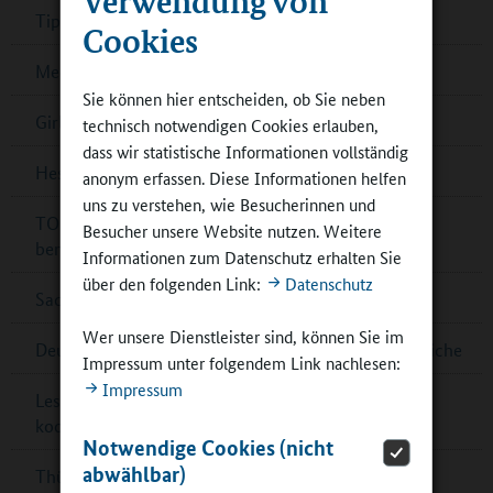
Tipps: Filmbildung in der Ganztagsschule
Cookies
Mecklenburg-Vorpommern: „Theater in Sicht“
Sie können hier entscheiden, ob Sie neben
Girls’Day und Boys’Day mit Teilnehmendenrekord
technisch notwendigen Cookies erlauben,
dass wir statistische Informationen vollständig
Hessen: IHK-Schulpreis für sieben Schulen
anonym erfassen. Diese Informationen helfen
uns zu verstehen, wie Besucherinnen und
TOP-20-Schulen für Deutschen Schulpreis 2024
Besucher unsere Website nutzen. Weitere
benannt
Informationen zum Datenschutz erhalten Sie
über den folgenden Link:
Datenschutz
Sachsen-Anhalt: Außerschulische Lernorte
Wer unsere Dienstleister sind, können Sie im
Deutsche Sportjugend: Online-Umfrage für Jugendliche
Impressum unter folgendem Link nachlesen:
Impressum
Lesetipp: Raum- und Flächengestaltung im
kooperativen Ganztag
Notwendige Cookies (nicht
abwählbar)
Thüringen: Preis für Schulbibliotheken – jetzt noch