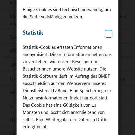
bewerben!
Einige Cookies sind technisch notwendig, um
Mecklenburg-Vorpommern: Kontaktbörsen für Schulen
die Seite vollständig zu nutzen.
und Partner
Statistik
Saarländischer Ernährungspreis – jetzt bewerben!
Statistik-Cookies erfassen Informationen
Umfrage zur Schulverpflegung in Cottbus
anonymisiert. Diese Informationen helfen uns
zu verstehen, wie unsere Besucher und
„Mein Bildungsraum“ in Ganztagsschulen
Besucherinnen unsere Website nutzen. Die
Statistik-Software läuft im Auftrag des BMBF
Ganztagsschulverband: Demokratiebildung im Ganztag
ausschließlich auf den Webservern unseres
Dienstleisters ITZBund. Eine Speicherung der
Wiener „Wasserschulen“
Nutzungsinformationen findet nur dort statt.
Das Cookie hat eine Gültigkeit von 13
dsj-Bewegungskampagne MOVE wird fortgesetzt
Monaten und löscht sich anschließend von
selbst. Eine Weitergabe der Daten an Dritte
Hessen: Musikalische Bildung in Ober-Ramstadt
erfolgt nicht.
Ganztagskongress zu multiprofessioneller