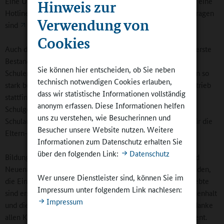
Eine Übersicht der Schulpsychologischen Beratungsstellen, eine
Hinweis zur
Hotline für Bürgeranfragen sowie für journalistischen Nachfragen
Verwendung von
sind
hier
zu finden.
Cookies
Auch das Ministerium für Bildung Rheinland-Pfalz hat eine erste
Bestandsaufnahme über die im Land betroffenen Kitas und
Sie können hier entscheiden, ob Sie neben
Schulen dargestellt. Nach derzeitigem Stand sind 17 Schulen so
technisch notwendigen Cookies erlauben,
stark betroffen, dass dort nach den Ferien kein normaler Betrieb
dass wir statistische Informationen vollständig
stattfinden kann. Die vom Hochwasser betroffenen
anonym erfassen. Diese Informationen helfen
Schulgemeinschaften stehen in engem Kontakt mit ihren
uns zu verstehen, wie Besucherinnen und
Schulaufsichtsbeamtinnen und -beamten. Das gilt ebenso für die
Besucher unsere Website nutzen. Weitere
Eltern- wie die Schülervertretungen.
Informationen zum Datenschutz erhalten Sie
über den folgenden Link:
Datenschutz
Bildungsministerin Dr. Stefanie Hubig hat sich vor Ort in Bad
Neuenahr ein eigenes Bild gemacht: „Das Ausmaß der Schäden,
Wer unsere Dienstleister sind, können Sie im
die Eindrücke der Menschen und ihre Berichte über das Erlebte
Impressum unter folgendem Link nachlesen:
sind erschütternd. Umso beeindruckender sind der Zusammenhalt
Impressum
und die Zuversicht, die ich vor Ort erleben durfte. Und ich danke
allen Kita- und Schulleitungen für ihr großartiges Engagement.