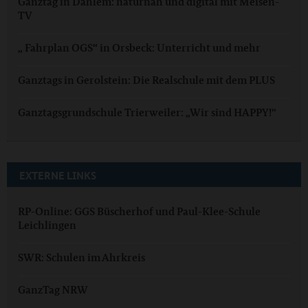
Ganztag in Dahlem: naturnah und digital mit Meisen-
TV
„ Fahrplan OGS“ in Orsbeck: Unterricht und mehr
Ganztags in Gerolstein: Die Realschule mit dem PLUS
Ganztagsgrundschule Trierweiler: „Wir sind HAPPY!“
EXTERNE LINKS
RP-Online: GGS Büscherhof und Paul-Klee-Schule
Leichlingen
SWR: Schulen im Ahrkreis
GanzTag NRW