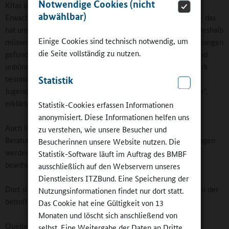
Notwendige Cookies (nicht
Kitas und Schulen sind für Kinder, Jugendliche und junge
abwählbar)
Erwachsene von zentraler Bedeutung für ihre Entwicklung – das
hat uns die Corona-Pandemie deutlich vor Augen geführt. Deshalb
Einige Cookies sind technisch notwendig, um
müssen sie so schnell wie möglich wiederaufgebaut und Lösungen
die Seite vollständig zu nutzen.
gefunden werden. Das Land wird die Träger dabei schnell und
unbürokratisch unterstützen. Und wir legen unser Augenmerk
besonders auf die seelische Gesundheit der Kinder und
Statistik
Jugendlichen sowie der Eltern und der Kita- und Schulteams“,
erklärte die Ministerin.
Statistik-Cookies erfassen Informationen
anonymisiert. Diese Informationen helfen uns
Auch in den Ferien sind die schulpsychologischen
zu verstehen, wie unsere Besucher und
Beratungszentren der Region erreichbar. Die wichtigsten Fragen
Besucherinnen unsere Website nutzen. Die
werden unter
https://bm.rlp.de/de/bildung/hochwasser
/
Statistik-Software läuft im Auftrag des BMBF
beantwortet.
ausschließlich auf den Webservern unseres
Dienstleisters ITZBund. Eine Speicherung der
Dort sind auch aktuelle Informationen sowie Spendenkonten der
Nutzungsinformationen findet nur dort statt.
betroffenen Schulen zu finden.
Das Cookie hat eine Gültigkeit von 13
Monaten und löscht sich anschließend von
Quellen:
selbst. Eine Weitergabe der Daten an Dritte