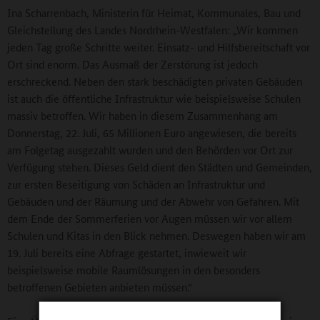
Ina Scharrenbach, Ministerin für Heimat, Kommunales, Bau und
Gleichstellung des Landes Nordrhein-Westfalen: „Wir kommen
jeden Tag große Schritte weiter. Einsatz- und Hilfsbereitschaft vor
Ort sind enorm. Das Ausmaß der Zerstörung ist jedoch
erschreckend. Neben den stark beschädigten privaten Gebäuden
ist auch die öffentliche Infrastruktur wie beispielsweise Schulen
massiv betroffen. Wir haben in diesem Zusammenhang am
Donnerstag, 22. Juli, 65 Millionen Euro angewiesen, die bereits
am Folgetag ausgezahlt wurden und den Behörden vor Ort zur
Verfügung stehen. Dieses Geld dient den Städten und Gemeinden,
zur ersten Beseitigung von Schäden an Infrastruktur und
Gebäuden und der Räumung und der Abwehr von Gefahren. Mit
dem Ende der Sommerferien vor Augen müssen wir vor allem
Schulen und Kitas in den Blick nehmen. Deswegen haben wir am
19. Juli bereits eine Abfrage gestartet, inwieweit wir
beispielsweise mobile Raumlösungen in den besonders
betroffenen Gebieten anbieten müssen.“