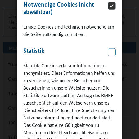
Notwendige Cookies (nicht
abwählbar)
Eine übersichtliche Kurzinformation über die aktuellen Artikel,
Meldungen und Termine finden Sie zweimonatlich in unserem
Einige Cookies sind technisch notwendig, um
Newsletter.
Hier können Sie sich anmelden
.
die Seite vollständig zu nutzen.
MEHR ZUM THEMA AUF GANZTAGSSCHULEN.ORG
Statistik
"Ganz! Schön! Anders?" – Hessischer Ganztagskongress
Statistik-Cookies erfassen Informationen
anonymisiert. Diese Informationen helfen uns
Ganztagskongress Hessen: „Und sie bewegt sich doch!“
zu verstehen, wie unsere Besucher und
Besucherinnen unsere Website nutzen. Die
Talentscouts in NRW: „Hörsäle mit Talenten füllen“
Statistik-Software läuft im Auftrag des BMBF
ausschließlich auf den Webservern unseres
Ganztag in Graz: „Wir sind SmARt.i“
Dienstleisters ITZBund. Eine Speicherung der
Nutzungsinformationen findet nur dort statt.
100 Jahre Grundschule: „Eine Revolution“
Das Cookie hat eine Gültigkeit von 13
Monaten und löscht sich anschließend von
Tüfteln, rechnen, programmieren im Ganztag