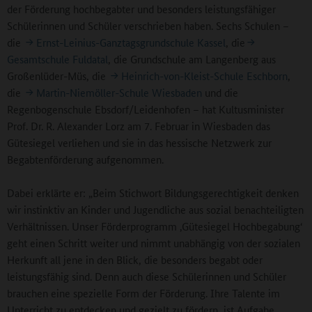
der Förderung hochbegabter und besonders leistungsfähiger
Schülerinnen und Schüler verschrieben haben. Sechs Schulen –
die
Ernst-Leinius-Ganztagsgrundschule Kassel
, die
Gesamtschule Fuldatal
, die Grundschule am Langenberg aus
Großenlüder-Müs, die
Heinrich-von-Kleist-Schule Eschborn
,
die
Martin-Niemöller-Schule Wiesbaden
und die
Regenbogenschule Ebsdorf/Leidenhofen – hat Kultusminister
Prof. Dr. R. Alexander Lorz am 7. Februar in Wiesbaden das
Gütesiegel verliehen und sie in das hessische Netzwerk zur
Begabtenförderung aufgenommen.
Dabei erklärte er: „Beim Stichwort Bildungsgerechtigkeit denken
wir instinktiv an Kinder und Jugendliche aus sozial benachteiligten
Verhältnissen. Unser Förderprogramm ‚Gütesiegel Hochbegabung‘
geht einen Schritt weiter und nimmt unabhängig von der sozialen
Herkunft all jene in den Blick, die besonders begabt oder
leistungsfähig sind. Denn auch diese Schülerinnen und Schüler
brauchen eine spezielle Form der Förderung. Ihre Talente im
Unterricht zu entdecken und gezielt zu fördern, ist Aufgabe