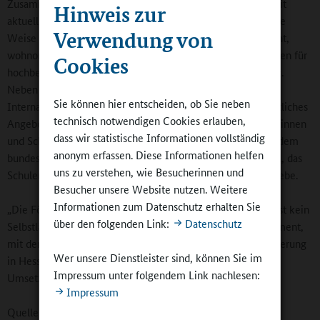
Zusammen mit den sechs Neuzugängen nehmen hessenweit
Hinweis zur
aktuell 184 Schulen am Gütesiegelprogramm teil. „Auf diese
Verwendung von
Weise ist ein dichtes Netz entstanden, das es uns ermöglicht,
wohnortnahe und qualitativ hochwertige Fördermöglichkeiten für
Cookies
hochbegabte Schülerinnen und Schüler anzubieten“, so Lorz.
Neben dem Gütesiegel bestehe zudem etwa mit der
Sie können hier entscheiden, ob Sie neben
Internatsschule Schloss Hansenberg ein renommiertes staatliches
technisch notwendigen Cookies erlauben,
Angebot für besonders begabte und leistungsfähige Schülerinnen
dass wir statistische Informationen vollständig
und Schüler. Seit zwei Jahren nehme Hessen außerdem an dem
anonym erfassen. Diese Informationen helfen
bundesweiten Projekt „Leistung macht Schule (LemaS)“ teil, das
uns zu verstehen, wie Besucherinnen und
Schulen wichtige Impulse für die Unterrichtsentwicklung gebe.
Besucher unsere Website nutzen. Weitere
Informationen zum Datenschutz erhalten Sie
„Die Förderung leistungsstarker Schülerinnen und Schüler ist kein
über den folgenden Link:
Datenschutz
Selbstläufer. Ich danke den Schulen deshalb für ihr Engagement,
mit dem sie einen wichtigen Beitrag zur Hochbegabtenförderung
Wer unsere Dienstleister sind, können Sie im
in Hessen leisten, und wünsche ihnen viel Erfolg bei der
Impressum unter folgendem Link nachlesen:
Umsetzung“, hielt der Minister abschließend fest.
Impressum
Quelle:
Hessisches Kultusministerium