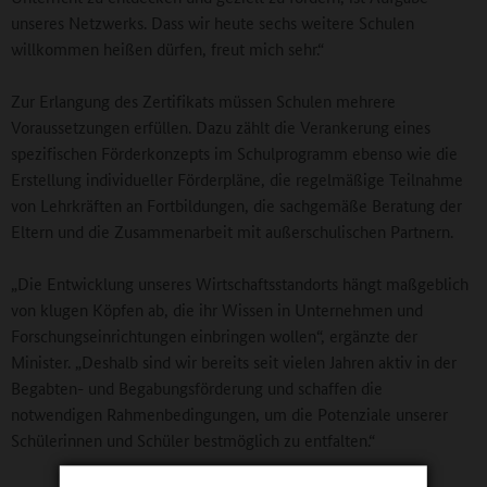
unseres Netzwerks. Dass wir heute sechs weitere Schulen
willkommen heißen dürfen, freut mich sehr.“
Zur Erlangung des Zertifikats müssen Schulen mehrere
Voraussetzungen erfüllen. Dazu zählt die Verankerung eines
spezifischen Förderkonzepts im Schulprogramm ebenso wie die
Erstellung individueller Förderpläne, die regelmäßige Teilnahme
von Lehrkräften an Fortbildungen, die sachgemäße Beratung der
Eltern und die Zusammenarbeit mit außerschulischen Partnern.
„Die Entwicklung unseres Wirtschaftsstandorts hängt maßgeblich
von klugen Köpfen ab, die ihr Wissen in Unternehmen und
Forschungseinrichtungen einbringen wollen“, ergänzte der
Minister. „Deshalb sind wir bereits seit vielen Jahren aktiv in der
Begabten- und Begabungsförderung und schaffen die
notwendigen Rahmenbedingungen, um die Potenziale unserer
Schülerinnen und Schüler bestmöglich zu entfalten.“