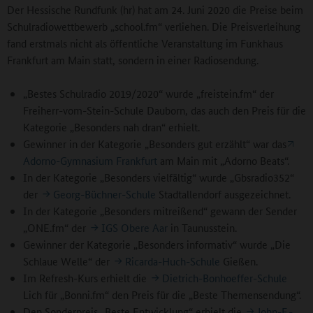
Der Hessische Rundfunk (hr) hat am 24. Juni 2020 die Preise beim
Schulradiowettbewerb „school.fm“ verliehen. Die Preisverleihung
fand erstmals nicht als öffentliche Veranstaltung im Funkhaus
Frankfurt am Main statt, sondern in einer Radiosendung.
„Bestes Schulradio 2019/2020“ wurde „freistein.fm“ der
Freiherr-vom-Stein-Schule Dauborn, das auch den Preis für die
Kategorie „Besonders nah dran“ erhielt.
Gewinner in der Kategorie „Besonders gut erzählt“ war das
Adorno-Gymnasium Frankfurt
am Main mit „Adorno Beats“.
In der Kategorie „Besonders vielfältig“ wurde „Gbsradio352“
der
Georg-Büchner-Schule
Stadtallendorf ausgezeichnet.
In der Kategorie „Besonders mitreißend“ gewann der Sender
„ONE.fm“ der
IGS Obere Aar
in Taunusstein.
Gewinner der Kategorie „Besonders informativ“ wurde „Die
Schlaue Welle“ der
Ricarda-Huch-Schule
Gießen.
Im Refresh-Kurs erhielt die
Dietrich-Bonhoeffer-Schule
Lich für „Bonni.fm“ den Preis für die „Beste Themensendung“.
Den Sonderpreis „Beste Entwicklung“ erhielt die
John-F.-