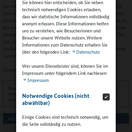
Sie können hier entscheiden, ob Sie neben
Der Hessische Rundfunk führte das Projekt in Kooperation mit
technisch notwendigen Cookies erlauben,
dem Hessischen Kultusministerium zum vierten Mal durch. Den
dass wir statistische Informationen vollständig
Schüler*innen standen während des Projekts hr-Radiocoaches für
anonym erfassen. Diese Informationen helfen
Moderation, Interview- und Sprechtechnik, Audioproduktion und
uns zu verstehen, wie Besucherinnen und
journalistisches Arbeiten zur Seite. Die Schulungen sind ein Teil
Besucher unsere Website nutzen. Weitere
von „school.fm“. Der hr stellte den Schüler*innen außerdem
Informationen zum Datenschutz erhalten Sie
Studiotechnik und Sendesoftware zur Verfügung, um ein eigenes
über den folgenden Link:
Datenschutz
Schulradio zu verwirklichen.
Wer unsere Dienstleister sind, können Sie im
Quelle:
Hessisches Kultusministerium
Impressum unter folgendem Link nachlesen:
Impressum
Eine übersichtliche Kurzinformation über die aktuellen Artikel,
Meldungen und Termine finden Sie zweimonatlich in unserem
Notwendige Cookies (nicht
Newsletter.
Hier können Sie sich anmelden
.
abwählbar)
Einige Cookies sind technisch notwendig, um
MEHR ZUM THEMA AUF GANZTAGSSCHULEN.ORG
die Seite vollständig zu nutzen.