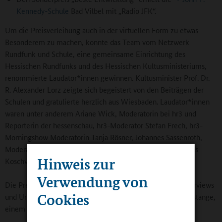
Kennedy-Schule
Bad Vilbel mit „Radio JFK“.
Um die Preisverleihung auch in der virtuellen Form zu etwas
Besonderem zu machen, konnte das Team vom Netzwerk
Rundfunk und Schule, eine gemeinsame Einrichtung des
Hessischen Rundfunks und des Hessischen Kultusministeriums,
renommierte Laudator*innen gewinnen. Kultusminister Prof. Dr.
R. Alexander Lorz zeigte sich begeistert von den Beiträgen der
Schulen und gratulierte herzlich aus Wiesbaden. Laudator*innen
waren unter anderem Ariane Wick, Moderatorin bei hr3 und
Reporterin der hessenschau, hr3-Moderator Stefan Frech, hr3-
Morningshow Moderatorin Tanja Rösner, Johannes Sassenroth,
Moderator bei YOU FM und hr3, und hr1-Moderator Thomas
Hinweis zur
Koschwitz.
Verwendung von
Die Preisträger erhielten ein Corona-Reporter-Set „für Interviews
Cookies
und Umfragen mit Abstand“, bestehend aus einer Mikrofonstange,
einem Mikrofon und einem Verlängerungskabel.