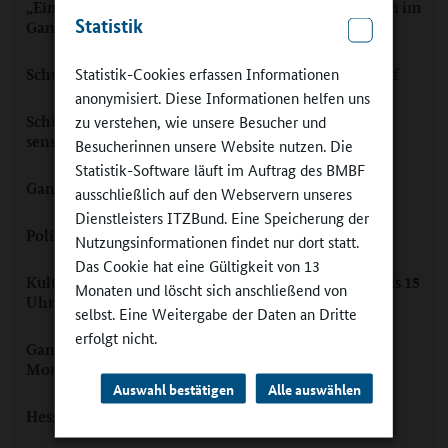
„Eine Frage der pädagogischen Perspektive“: Medien im
Statistik
Ganztag
Statistik-Cookies erfassen Informationen
Schülerzeitung im Ganztag: Fundiert, stramm, scharf
anonymisiert. Diese Informationen helfen uns
zu verstehen, wie unsere Besucher und
Schülerzeitung im Ganztag: Informieren und
sensibilisieren
Besucherinnen unsere Website nutzen. Die
Statistik-Software läuft im Auftrag des BMBF
Ganztag in Graz: „Wir sind SmARt.i“
ausschließlich auf den Webservern unseres
Dienstleisters ITZBund. Eine Speicherung der
Politische Bildung im Ganztagsgymnasium
Nutzungsinformationen findet nur dort statt.
Das Cookie hat eine Gültigkeit von 13
Kulturelle Bildung im Ganztag: "...nicht nur von 14 bis 15
Monaten und löscht sich anschließend von
Uhr"
selbst. Eine Weitergabe der Daten an Dritte
erfolgt nicht.
Ganztagsgrundschule Heiligenhaus: „Hier ist das
Morgenmuffel Radio!“
Auswahl bestätigen
Alle auswählen
Hessen: Ganztagsprogramm mit Profil