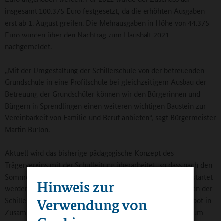
insgesamt 100.375 Euro festgesetzt, da die erhöhten Ausgaben
erst ab 1. August greifen. Die Mehrausgaben in Höhe von 44.375
Euro wurden über den Nachtrag zum Haushalt 2021
nachgemeldet.
„Mit der Umgestaltung der Schillerschule von der betreuenden
Grundschule in eine Profilschule bei gleichzeitigem Ausbau der
Betreuung der Grundschüler können wir den Bürgerinnen und
Bürgern in Sprendlingen einen weiteren wichtigen Baustein zur
Vereinbarkeit von Familie und Beruf anbieten“, sagt Bürgermeister
Martin Burlon.
Aktuell wird das bisherige pädagogische Konzept des
Trägervereins mit der Schulleitung überarbeitet, so dass nach den
Sommerferien mit dem erweiterten Betreuungsangebot gestartet
Hinweis zur
werden kann. „Wir freuen uns, dass wir die Veränderungen an der
Verwendung von
Schillerschule auch mit einem erweiterten Betreuungsangebot in
Zusammenarbeit mit der Elternprojektgruppe konstruktiv zum