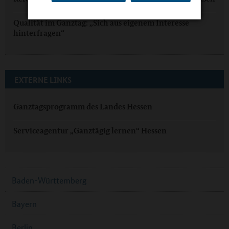
Qualität im Ganztag: „Sich aus eigenem Interesse
hinterfragen“
EXTERNE LINKS
Ganztagsprogramm des Landes Hessen
Serviceagentur „Ganztägig lernen“ Hessen
Baden-Württemberg
Bayern
Berlin