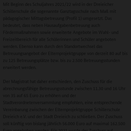
Mit Beginn des Schuljahres 2021/22 wird in der Dreieicher
Schillerschule die sogenannte Ganztagsschule nach Maß mit
pädagogischer Mittagsbetreuung (Profil 1) umgesetzt. Das
bedeutet, dass neben Hausaufgabenbetreuung auch
Fördermaßnahmen sowie erweiterte Angebote im Wahl- und
Freizeitbereich für alle Schülerinnen und Schüler angeboten
werden. Ebenso kann durch den Standortwechsel das
Betreuungsangebot der Elternprojektgruppe von derzeit 80 auf bis
zu 125 Betreuungsplätze bzw. bis zu 2.500 Betreuungsstunden
erweitert werden.
Der Magistrat hat daher entschieden, den Zuschuss für die
abrechnungsfähige Betreuungsstunde zwischen 11.30 und 16 Uhr
von 35 auf 65 Euro zu erhöhen und der
Stadtverordnetenversammlung empfohlen, eine entsprechende
Vereinbarung zwischen der Elternprojektgruppe Schillerschule
Dreieich e.V. und der Stadt Dreieich zu schließen. Der Zuschuss
soll künftig von bislang jährlich 56.000 Euro auf maximal 162.500
Euro angehoben werden. Für 2021 wurde der Zuschuss auf