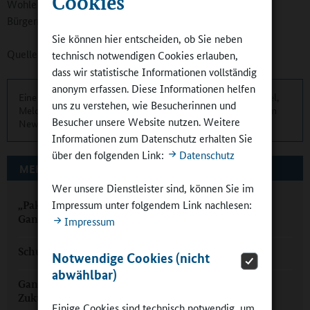
Cookies
Wohle der Familien in Dreieich umsetzen können“, meint
Bürgermeister Martin Burlon abschließend.
Sie können hier entscheiden, ob Sie neben
Quelle:
Stadt Dreieich
technisch notwendigen Cookies erlauben,
dass wir statistische Informationen vollständig
anonym erfassen. Diese Informationen helfen
Eine übersichtliche Kurzinformation über die aktuellen Artikel,
uns zu verstehen, wie Besucherinnen und
Meldungen und Termine finden Sie zweimonatlich in unserem
Besucher unsere Website nutzen. Weitere
Newsletter.
Hier können Sie sich anmelden
.
Informationen zum Datenschutz erhalten Sie
über den folgenden Link:
Datenschutz
MEHR ZUM THEMA AUF GANZTAGSSCHULEN.ORG
Wer unsere Dienstleister sind, können Sie im
Impressum unter folgendem Link nachlesen:
„Pakt für den Nachmittag“: vom Nachmittag zum
Ganztag
Impressum
Schulträger in Hessen: Der Pakt für den Nachmittag
Notwendige Cookies (nicht
abwählbar)
Ganztagsschule in Offenburg: „Echte
Zukunftsinvestitionen“
Einige Cookies sind technisch notwendig, um