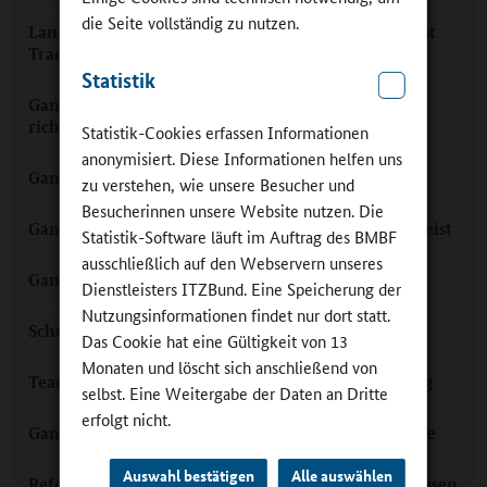
die Seite vollständig zu nutzen.
Landkreis Marburg-Biedenkopf: Ganztagsangebot ist
Tradition
Statistik
Ganztag im Lahn-Dill-Kreis: „Die Strukturen sind
richtig gut“
Statistik-Cookies erfassen Informationen
anonymisiert. Diese Informationen helfen uns
Ganztag mit „Förderung nach oben“
zu verstehen, wie unsere Besucher und
Besucherinnen unsere Website nutzen. Die
Ganztagsangebot mit Drei-Gänge-Menü und Teamgeist
Statistik-Software läuft im Auftrag des BMBF
ausschließlich auf den Webservern unseres
Ganztags miteinander im Austausch
Dienstleisters ITZBund. Eine Speicherung der
Nutzungsinformationen findet nur dort statt.
Schule am Budenberg: Bestmöglich fördern
Das Cookie hat eine Gültigkeit von 13
Monaten und löscht sich anschließend von
Teamschule mit Lernzeit im rhythmisierten Ganztag
selbst. Eine Weitergabe der Daten an Dritte
erfolgt nicht.
Ganztagsklassen auf dem Campus: Theo-Koch-Schule
Auswahl bestätigen
Alle auswählen
Referenz für den Ganztag: Schloss-Schule Gräfenhausen