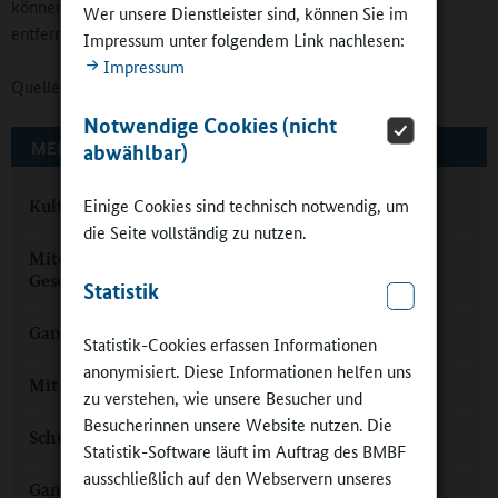
können mithilfe des Kulturbus Hessen problemlos weiter
Wer unsere Dienstleister sind, können Sie im
entfernte kulturelle Ziele erreichen.
Impressum unter folgendem Link nachlesen:
Impressum
Quelle:
Hessisches Kultusministerium
Notwendige Cookies (nicht
MEHR ZUM THEMA AUF GANZTAGSSCHULEN.ORG
abwählbar)
Einige Cookies sind technisch notwendig, um
Kulturelle Bildung
die Seite vollständig zu nutzen.
Miteinander im Ganztag: Chance für unsere
Gesellschaft
Statistik
Ganztag in Groß-Zimmern: Musik in der Luft
Statistik-Cookies erfassen Informationen
anonymisiert. Diese Informationen helfen uns
Mit Musik ins Ganztagsangebot
zu verstehen, wie unsere Besucher und
Besucherinnen unsere Website nutzen. Die
Schule am Budenberg: Bestmöglich fördern
Statistik-Software läuft im Auftrag des BMBF
ausschließlich auf den Webservern unseres
Ganztag in Hessen: Schulentwicklung mit Kultur