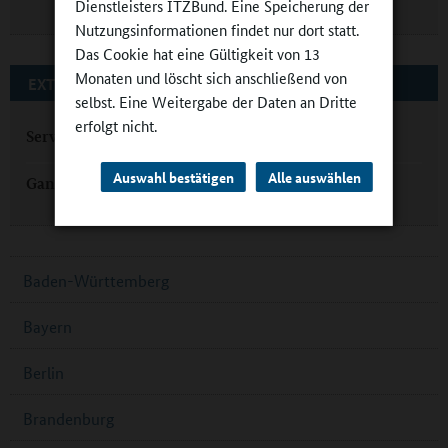
Dienstleisters ITZBund. Eine Speicherung der
Nutzungsinformationen findet nur dort statt.
Das Cookie hat eine Gültigkeit von 13
Monaten und löscht sich anschließend von
EXTERNE LINKS
selbst. Eine Weitergabe der Daten an Dritte
erfolgt nicht.
Serviceagentur Ganztag Hessen
Auswahl bestätigen
Alle auswählen
Ganztagsprogramm des Landes Hessen
Baden-Württemberg
Bayern
Berlin
Brandenburg