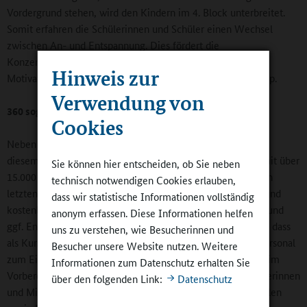
Vordergrund stehen, wird den Kindern im 4. Block unterbreitet.
Somit erfahren die Schülerinnen und Schüler einen Wechsel
zwischen An- und Entspannung. Dies fördert die
Konzentrationsfähigkeit in den Lernphasen und erhöht die
Hinweis zur
Motivation zur Teilnahme am schulbezogenen Sommercamp.
Verwendung von
360 sogenannte „Ferienakademien“
Cookies
Neben den schulbezogenen Sommerferiencamps gibt es in
diesem Jahr erstmals 360 sogenannte „Ferienakademien“ mit über
Sie können hier entscheiden, ob Sie neben
15.000 angemeldeten Schülerinnen und Schülern, die in den
technisch notwendigen Cookies erlauben,
letzten beiden Wochen der Sommerferien ein freiwilliges und
dass wir statistische Informationen vollständig
kostenloses Angebot in den Fächern Deutsch, Mathematik und
anonym erfassen. Diese Informationen helfen
ggf. Englisch, erhalten. Das Besondere an der Akademie ist, dass
uns zu verstehen, wie Besucherinnen und
als Kursleiterinnen und Kursleiter überwiegend externes Personal
Besucher unsere Website nutzen. Weitere
zum Einsatz kommt, also Lehramtsstudierende, Lehrkräfte im
Informationen zum Datenschutz erhalten Sie
Vorbereitungsdienst und pensionierte Lehrkräfte, Mitarbeiterinnen
über den folgenden Link:
Datenschutz
und Mitarbeiter von Nachhilfeinstituten und Volkshochschulen