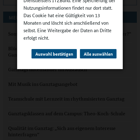
Dienstleisters ITZBund. Eine Speicherung der
Nutzungsinformationen findet nur dort statt.
Das Cookie hat eine Gültigkeit von 13
MEHR ZUM THEMA AUF GANZTAGSSCHULEN.ORG
Monaten und löscht sich anschließend von
selbst. Eine Weitergabe der Daten an Dritte
Sommer im Ganztag: „Wie viel ist eigentlich 1,5 Meter?“
erfolgt nicht.
Blücherschule Wiesbaden: Wurzeln und Flügel im
Auswahl bestätigen
Alle auswählen
Ganztag
Ganztags miteinander im Austausch
Mit Musik ins Ganztagsangebot
Teamschule mit Lernzeit im rhythmisierten Ganztag
Ganztagsklassen auf dem Campus: Theo-Koch-Schule
Qualität im Ganztag: „Sich aus eigenem Interesse
hinterfragen“