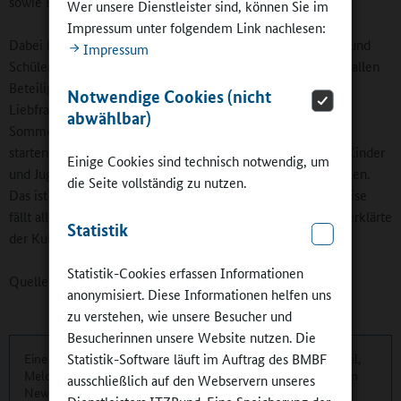
sowie Ehrenamtliche.
Wer unsere Dienstleister sind, können Sie im
Impressum unter folgendem Link nachlesen:
Dabei können sich die Lerngruppen auch aus Schülerinnen und
Impressum
Schülern verschiedener Schulen zusammensetzen. „Ich bin allen
Beteiligten, den Kursleiterinnen und Kursleiter hier an der
Notwendige Cookies (nicht
Liebfrauenschule, wie auch an allen Standorten der
abwählbar)
Sommerferiencamps sowie der in der kommenden Woche
startenden Ferienakademien überaus dankbar, dass sie die Kinder
Einige Cookies sind technisch notwendig, um
und Jugendlichen in ihrer eigentlich freien Zeit fördern wollen.
die Seite vollständig zu nutzen.
Das ist wahrlich keine Selbstverständlichkeit! Auf diese Weise
fällt allen der Start ins neue Schuljahr wesentlich leichter“, erklärte
Statistik
der Kultusminister abschließend.
Statistik-Cookies erfassen Informationen
Quelle:
Hessisches Kultusministerium
anonymisiert. Diese Informationen helfen uns
zu verstehen, wie unsere Besucher und
Besucherinnen unsere Website nutzen. Die
Statistik-Software läuft im Auftrag des BMBF
Eine übersichtliche Kurzinformation über die aktuellen Artikel,
Meldungen und Termine finden Sie zweimonatlich in unserem
ausschließlich auf den Webservern unseres
Newsletter.
Hier können Sie sich anmelden
.