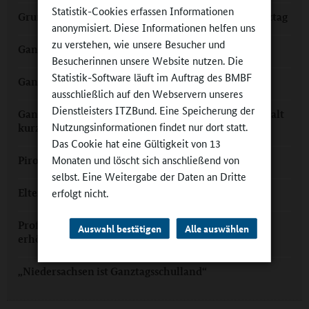
Statistik-Cookies erfassen Informationen
Grundschule Häcklingen: Vom Zaungast in den Ganztag
anonymisiert. Diese Informationen helfen uns
zu verstehen, wie unsere Besucher und
Ganztag in Wellen
Besucherinnen unsere Website nutzen. Die
Statistik-Software läuft im Auftrag des BMBF
Ganztag in Bullerbü: Grundschule Leuchtenburg
ausschließlich auf den Webservern unseres
Dienstleisters ITZBund. Eine Speicherung der
Ganztagsschule in Seevetal: „Bei uns sind die Wege halt
Nutzungsinformationen findet nur dort statt.
kurz“
Das Cookie hat eine Gültigkeit von 13
Monaten und löscht sich anschließend von
Pirouetten für den Ganztag in Ostfriesland
selbst. Eine Weitergabe der Daten an Dritte
Eltern und Ganztag: "Das Familienklima profitiert"
erfolgt nicht.
Prof. Werner Sacher: Kooperation mit den Eltern
Auswahl bestätigen
Alle auswählen
erhöht die Bildungschancen
„Niedersachsen ist Ganztagsschulland“