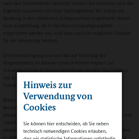
nach den Sommerferien bewertet werden. Im Anschluss wird das
Ergebnis zusammen mit einer Stellungnahme der Schule zur
Beratung in den städtischen Schulausschuss eingebracht. Neben
einer Empfehlung, ob in Veerßen ein Ganztagsangebot
eingerichtet werden soll, wird dann auch ein möglicher Zeitplan
für die Umsetzung beraten.
Die Elternbefragung war vom Rat auf Vorschlag des
Bürgermeisters im Rahmen eines 9-Punkte-Papiers zur
Schulentwicklung in Uelzen beschlossen worden. Das Ergebnis
soll auch in Entscheidungen zum zukünftigen Zuschnitt des
Hinweis zur
Schulbezirks Veerßen miteinbezogen werden.
Verwendung von
Bisher gibt es in der Grundschule Veerßen bereits ein
Cookies
Betreuungskonzept für die 1. und 2. Klassen mit einer
jahrgangsübergreifenden Frühbetreuung von 7.45 - 8.30 Uhr und
„Spätbetreuung“ bis 12.45 Uhr. In der Betreuung wird
Sie können hier entscheiden, ob Sie neben
pädagogische Arbeit, nicht nur „Beaufsichtigung“ geleistet, aber
technisch notwendigen Cookies erlauben,
es gibt z. B. keine Hausaufgabenbetreuung, sondern eine freie
dass wir statistische Informationen vollständig