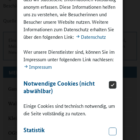
Beschäftigung nach Wahl.
anonym erfassen. Diese Informationen helfen
uns zu verstehen, wie Besucherinnen und
Quelle:
Hansestadt Uelzen
Besucher unsere Website nutzen. Weitere
Informationen zum Datenschutz erhalten Sie
über den folgenden Link:
Datenschutz
Eine übersichtliche Kurzinformation über die aktuellen Artikel,
Meldungen und Termine finden Sie zweimonatlich in unserem
Wer unsere Dienstleister sind, können Sie im
Newsletter.
Hier können Sie sich anmelden
.
Impressum unter folgendem Link nachlesen:
Impressum
MEHR ZUM THEMA AUF GANZTAGSSCHULEN.ORG
Notwendige Cookies (nicht
Ganztägig leben und lernen in Niedersachsen
abwählbar)
Waldschulhelden in der Ganztagsschule
Einige Cookies sind technisch notwendig, um
die Seite vollständig zu nutzen.
Kleine und große Stars in der Ganztagsgrundschule
Statistik
OGS Rühme: „Wir bringen die Schule zum Leben“