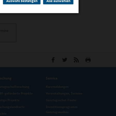
Auswahl bestätigen
Alle auswählen
ermine
rschung
Service
ztagsschulforschung
Kurzmeldungen
F-geförderte Projekte
Veranstaltungen, Termine
stige Projekte
Ganztagsschul-Finder
schungslandkarte
Investitionsprogramm
Ganztagsausbau
ichte