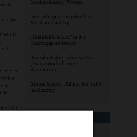
Landkreis Alzey-Worms
inland-
Den richtigen Ton getroffen:
d um das
Musik im Ganztag
r
rnhaus zu
„Highlights setzen“ in der
n
Ganztagsgrundschule
tellte
Realschule plus Hahnstätten:
„Ganztagsschule ohne
Brimborium“
n bereits
isterium
Bistum Speyer: „Räume der Stille“
reint
im Ganztag
f den
ter: „Mit
den
EXTERNE LINKS
Hand.
Ministerium für Bildung
ungen aus