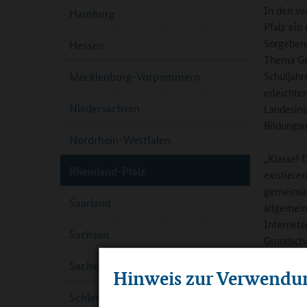
In den ve
Hamburg
Pfalz ein
Sorgebere
Hessen
Thema Gru
Schuljahr
Mecklenburg-Vorpommern
erleichte
Niedersachsen
Landesins
Bildungsm
Nordrhein-Westfalen
„Klasse! 
Rheinland-Pfalz
existiere
gemeinsam
Saarland
allgemein
Internets
Sachsen
Grundschu
der Grund
Sachsen-Anhalt
Hinweis zur Verwendu
Schulen e
Eltern un
Schleswig-Holstein
notwendig