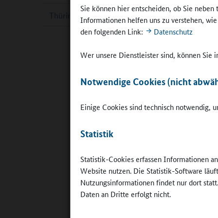
Sie können hier entscheiden, ob Sie neben 
der Schul
Thüringen
Informationen helfen uns zu verstehen, wi
den folgenden Link:
Datenschutz
„Klasse! 
Pfalz Dig
Wer unsere Dienstleister sind, können Sie
Sorgebere
Android 
Notwendige Cookies (nicht abwäh
Zentrale 
Elternmit
Einige Cookies sind technisch notwendig, um
App berei
Im Laufe 
Statistik
„Digitale
Statistik-Cookies erfassen Informationen a
mich insb
Website nutzen. Die Statistik-Software läu
Ihre Erfa
Nutzungsinformationen findet nur dort statt
wünsche i
Daten an Dritte erfolgt nicht.
abschließ
Hier könn