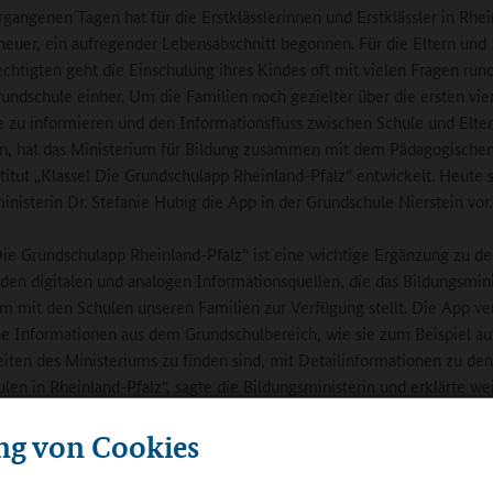
rgangenen Tagen hat für die Erstklässlerinnen und Erstklässler in Rhe
 neuer, ein aufregender Lebensabschnitt begonnen. Für die Eltern und
chtigten geht die Einschulung ihres Kindes oft mit vielen Fragen run
ndschule einher. Um die Familien noch gezielter über die ersten vie
e zu informieren und den Informationsfluss zwischen Schule und Elte
rn, hat das Ministerium für Bildung zusammen mit dem Pädagogische
titut „Klasse! Die Grundschulapp Rheinland-Pfalz“ entwickelt. Heute s
inisterin Dr. Stefanie Hubig die App in der Grundschule Nierstein vor.
Die Grundschulapp Rheinland-Pfalz“ ist eine wichtige Ergänzung zu de
nden digitalen und analogen Informationsquellen, die das Bildungsmin
 mit den Schulen unseren Familien zur Verfügung stellt. Die App ve
e Informationen aus dem Grundschulbereich, wie sie zum Beispiel au
eiten des Ministeriums zu finden sind, mit Detailinformationen zu den
len in Rheinland-Pfalz“, sagte die Bildungsministerin und erklärte wei
schulapp greifen wir die Chancen der Digitalisierung auf und geben 
ng von Cookies
in einfaches, aber sehr effektives Kommunikationsinstrument an die 
d Sorgeberechtigte können jederzeit mit dem Smartphone die für sie
en Informationen abrufen und sie bleiben mit den aktuellen Mitteil