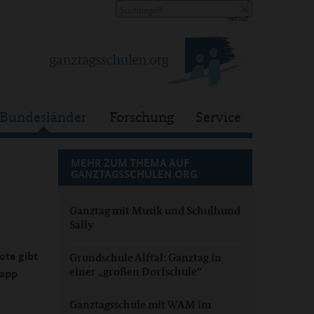
Bundesländer
Forschung
Service
MEHR ZUM THEMA AUF
GANZTAGSSCHULEN.ORG
Ganztag mit Musik und Schulhund
Sally
ote gibt
Grundschule Alftal: Ganztag in
einer „großen Dorfschule“
lapp
Ganztagsschule mit WAM im