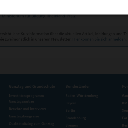
Ministerium für Bildung Rheinland-Pfalz
ersichtliche Kurzinformation über die aktuellen Artikel, Meldungen und T
Sie zweimonatlich in unserem Newsletter.
Hier können Sie sich anmelden
.
Ganztag und Grundschule
Bundesländer
Fo
Investitionsprogramm
Baden-Württemberg
Gan
Ganztagsausbau
Bayern
BMB
Berichte und Interviews
Berlin
Son
Ganztagskongresse
Brandenburg
For
Qualitätsdialog zum Ganztag
Bremen
Ber