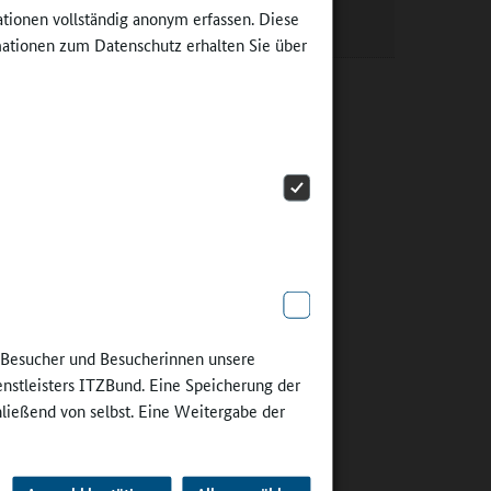
Rheinland-Pfalz
ationen vollständig anonym erfassen. Diese
ationen zum Datenschutz erhalten Sie über
inland-
teme
ng oder
esten die
ierstein.
chte ich
e Besucher und Besucherinnen unsere
sten und
enstleisters ITZBund. Eine Speicherung der
htigten
hließend von selbst. Eine Weitergabe der
terin
.bildung-