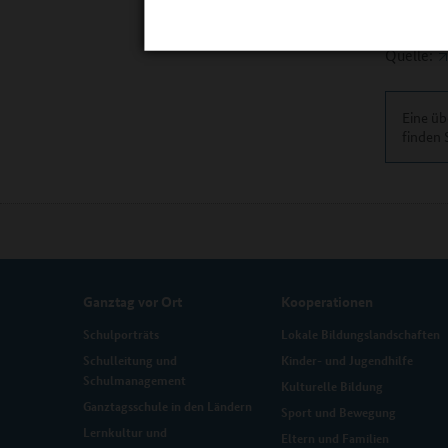
rp.de
Quelle:
Eine üb
finden 
Ganztag vor Ort
Kooperationen
Schulporträts
Lokale Bildungslandschaften
Schulleitung und
Kinder- und Jugendhilfe
Schulmanagement
Kulturelle Bildung
Ganztagsschule in den Ländern
Sport und Bewegung
Lernkultur und
Eltern und Familien