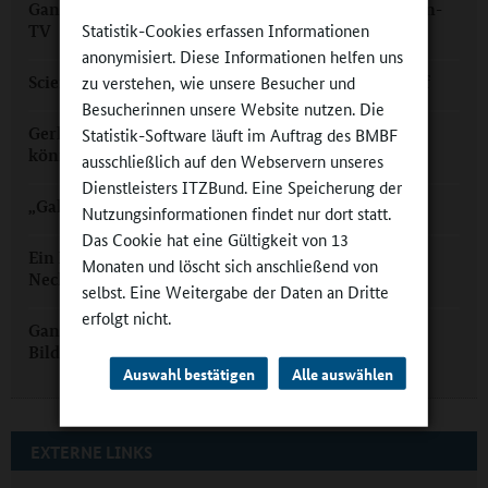
Ganztag in Dahlem: naturnah und digital mit Meisen-
Statistik-Cookies erfassen Informationen
TV
anonymisiert. Diese Informationen helfen uns
zu verstehen, wie unsere Besucher und
Science on Stage im Heinitz-Gymnasium Rüdersdorf
Besucherinnen unsere Website nutzen. Die
Gerhart-Hauptmann-Gymnasium Wismar: „MINT
Statistik-Software läuft im Auftrag des BMBF
können wir!“
ausschließlich auf den Webservern unseres
Dienstleisters ITZBund. Eine Speicherung der
„Galileo“-Tag und -Nacht in der Ganztagsschule
Nutzungsinformationen findet nur dort statt.
Das Cookie hat eine Gültigkeit von 13
Ein Name als Programm: Stephen-Hawking-Schule
Monaten und löscht sich anschließend von
Neckargemünd
selbst. Eine Weitergabe der Daten an Dritte
erfolgt nicht.
Ganztagsangebote sind ein wichtiger Baustein der
Bildung
Auswahl bestätigen
Alle auswählen
EXTERNE LINKS