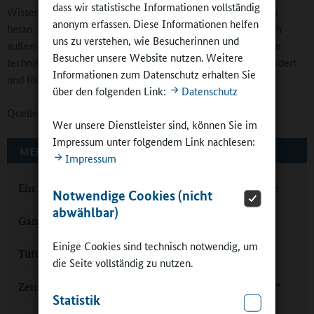
dass wir statistische Informationen vollständig
Wissenschaftler führen hier an spannende Forschungsfragen
anonym erfassen. Diese Informationen helfen
heran. Im Kontext Nachhaltigkeit öffnet sich die Schule nach
uns zu verstehen, wie Besucherinnen und
außen durch die Einrichtung eines Repair-Cafés, welches die
Besucher unsere Website nutzen. Weitere
technischen Kompetenzen der Schülerinnen und Schüler fordert
Informationen zum Datenschutz erhalten Sie
und fördert.
über den folgenden Link:
Datenschutz
Quellen:
Kultusministerkonferenz
Wer unsere Dienstleister sind, können Sie im
Impressum unter folgendem Link nachlesen:
MEHR ZUM THEMA AUF GANZTAGSSCHULEN.ORG
Impressum
Ein abwechslungsreicher Ganztag bietet Lernanlässe
Notwendige Cookies (nicht
abwählbar)
Ganztags im Farbenland
Einige Cookies sind technisch notwendig, um
Tüfteln, rechnen, programmieren im Ganztag
die Seite vollständig zu nutzen.
Zenneck-Schule: „Sie hatten Recht mit dem Ganztag“
Statistik