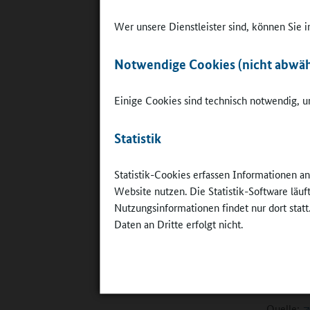
Qualitäts
Wer unsere Dienstleister sind, können Sie
Viel 
Notwendige Cookies (nicht abwäh
Im ihr
kindge
stellv
Einige Cookies sind technisch notwendig, um
Schule
Schul
Statistik
mitwi
Im An
Statistik-Cookies erfassen Informationen a
all ih
Website nutzen. Die Statistik-Software läu
wie es
Nutzungsinformationen findet nur dort statt
zu be
Daten an Dritte erfolgt nicht.
beacht
insge
Wissen
beantw
Quelle: