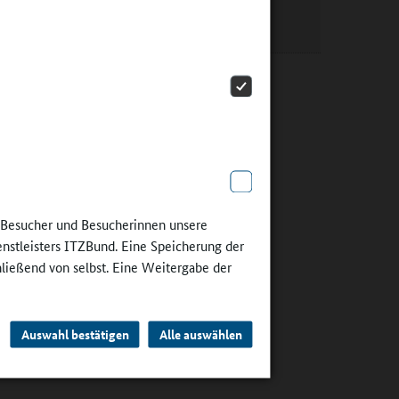
Schulverpflegung
.
en
cht. Die
 Kita und
legung in
e Besucher und Besucherinnen unsere
r anderem,
enstleisters ITZBund. Eine Speicherung der
rpflegung
hließend von selbst. Eine Weitergabe der
d Mensen
d
Auswahl bestätigen
Alle auswählen
inblicke,