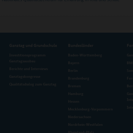
Ganztag und Grundschule
Bundesländer
Fo
Investitionsprogramm
Baden-Württemberg
Gan
Ganztagsausbau
Bayern
BMB
Berichte und Interviews
Berlin
Son
Ganztagskongresse
Brandenburg
For
Qualitätsdialog zum Ganztag
Bremen
Ber
Hamburg
Gan
Int
Hessen
Int
Mecklenburg-Vorpommern
Niedersachsen
Nordrhein-Westfalen
Rheinland-Pfalz