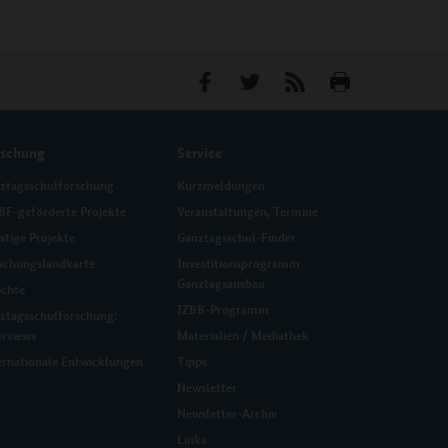
rschung
Service
ztagsschulforschung
Kurzmeldungen
F-geförderte Projekte
Veranstaltungen, Termine
stige Projekte
Ganztagsschul-Finder
schungslandkarte
Investitionsprogramm
Ganztagsausbau
ichte
IZBB-Programm
ztagsschulforschung:
erviews
Materialien / Mediathek
ernationale Entwicklungen
Tipps
Newsletter
Newsletter-Archiv
Links