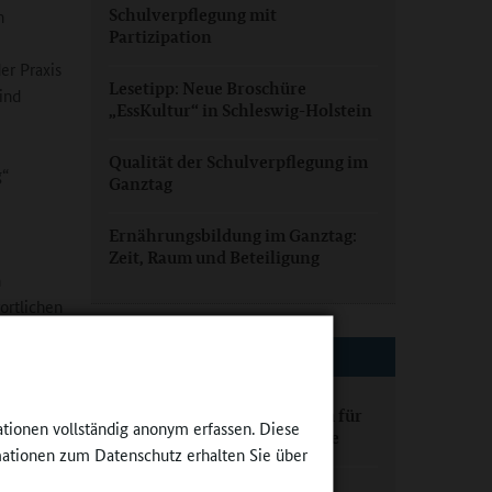
Schulverpflegung mit
n
Partizipation
er Praxis
Lesetipp: Neue Broschüre
ind
„EssKultur“ in Schleswig-Holstein
Qualität der Schulverpflegung im
g“
Ganztag
Ernährungsbildung im Ganztag:
Zeit, Raum und Beteiligung
n
ortlichen
EXTERNE LINKS
Nationales Qualitätszentrum für
ationen vollständig anonym erfassen. Diese
rschung,
Ernährung in Kita und Schule
ationen zum Datenschutz erhalten Sie über
Vernetzungsstellen