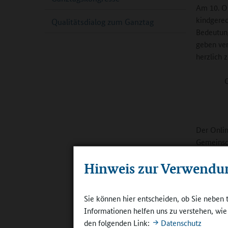
Am 10. Ok
kindgerec
Qualitätsdialog zum Ganztag
Bedeutung
geben ver
herzlich 
O
Der Onlin
Gemeinsch
aus Kommu
Hinweis zur Verwendu
Kinderbet
Jugendhil
Sie können hier entscheiden, ob Sie neben 
Der Facht
Informationen helfen uns zu verstehen, wi
das Bunde
den folgenden Link:
Datenschutz
Bundesmin