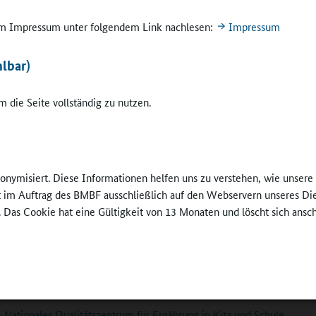
zentrum für Ernährung in Kita und Schule konzipiert und durchgeführt
 im Impressum unter folgendem Link nachlesen:
Impressum
Hintergrundinformation und praxisgerechte Workshop-Runden
lbar)
em einleitenden Vortrag zeigt Dr. Kerstin Clausen auf, dass es für ein
rechten Ganztag ein partizipatives Zusammenspiel aller Akteure brau
ertretende Leiterin des Nationalen Qualitätszentrums für Ernährung in
 die Seite vollständig zu nutzen.
 setzt dabei den Fokus auf gesundheitsförderliche und nachhaltige
mahlzeiten. An deren Gestaltung können auch Kinder und Jugendliche
rken, um den hohen Bildungswert der Mahlzeiten zu nutzen.
schluss daran finden zwei Workshop-Runden statt, die die Schulverpf
nonymisiert. Diese Informationen helfen uns zu verstehen, wie unser
ren Facetten in den Blick nehmen. Zentrale Fragestellungen sind unte
ft im Auftrag des BMBF ausschließlich auf den Webservern unseres Di
 gelingen kann, Schülerinnen, Schüler und ihre Eltern für die Schulve
. Das Cookie hat eine Gültigkeit von 13 Monaten und löscht sich ansc
geistern, was Verantwortliche beim Bau- oder Umbau von Küchen un
en können oder wie sich gute Qualität herstellen und sichern lässt. In
samt acht Workshops geben Expertinnen und Experten aus Bildung un
schaft sowie aus der Praxis der Gemeinschaftsverpflegung vertiefte E
orten Fragen und stellen gelungene Beispiele vor.
Nationales Qualitätszentrum für Ernährung in Kita und Schule