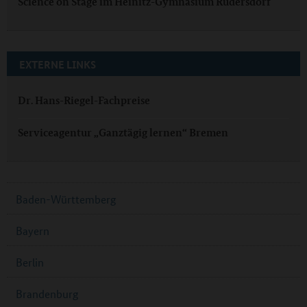
Science on Stage im Heinitz-Gymnasium Rüdersdorf
EXTERNE LINKS
Dr. Hans-Riegel-Fachpreise
Serviceagentur „Ganztägig lernen“ Bremen
Baden-Württemberg
Bayern
Berlin
Brandenburg