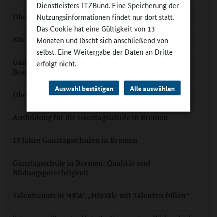
Dienstleisters ITZBund. Eine Speicherung der
Nutzungsinformationen findet nur dort statt.
Oberschule Findorff: "Prognosen übertreffen"
Das Cookie hat eine Gültigkeit von 13
Ein Tag im Leben eines Schulleiters: Uwe Lütjen
Monaten und löscht sich anschließend von
selbst. Eine Weitergabe der Daten an Dritte
Ganztag mit „The Flitzepfeil“ und Jugend forscht in
erfolgt nicht.
Bremerhaven
Auswahl bestätigen
Alle auswählen
Oberschule an der Julius-Brecht-Allee in Bremen
Ausbildung für die Ganztagsschule in Bremen
15 Jahre Ganztagsschulen in Bremen
Ganztagsschule in Bremen: Qualität und
Bildungsgerechtigkeit
Talentscouts in NRW: „Hörsäle mit Talenten füllen“