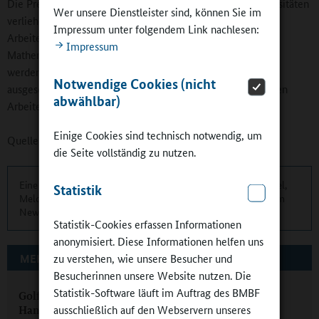
Die Preise werden in Kooperation mit 14 deutschen Universitäten
Wer unsere Dienstleister sind, können Sie im
verliehen. Eingereicht werden können je nach Universität
Impressum unter folgendem Link nachlesen:
Arbeiten in den Naturwissenschaften, der Informatik und
Impressum
Mathematik. Da nur herausragende Arbeiten ausgezeichnet
werden, kann es vorkommen, dass nicht immer in allen
Notwendige Cookies (nicht
ausgeschriebenen Kategorien und nicht auf allen drei Plätzen
abwählbar)
Arbeiten ausgezeichnet werden.
Einige Cookies sind technisch notwendig, um
Quelle:
Universität Bremen
die Seite vollständig zu nutzen.
Eine übersichtliche Kurzinformation über die aktuellen Artikel,
Statistik
Meldungen und Termine finden Sie zweimonatlich in unserem
Newsletter.
Hier können Sie sich anmelden
.
Statistik-Cookies erfassen Informationen
anonymisiert. Diese Informationen helfen uns
zu verstehen, wie unsere Besucher und
MEHR ZUM THEMA AUF GANZTAGSSCHULEN.ORG
Besucherinnen unsere Website nutzen. Die
Statistik-Software läuft im Auftrag des BMBF
Golfen in der Ganztagsschule: „Mit Handicap zum
ausschließlich auf den Webservern unseres
Handicap“