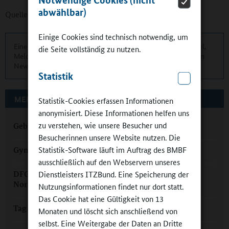
abwählbar)
Quelle:
Ministerium für Bildung und Kultur Saarland
Einige Cookies sind technisch notwendig, um
Eine übersichtliche Kurzinformation über die aktuellen Artikel,
die Seite vollständig zu nutzen.
Meldungen und Termine finden Sie zweimonatlich in unserem
Newsletter.
Hier können Sie sich anmelden
.
Statistik
MEHR ZUM THEMA AUF GANZTAGSSCHULEN.ORG
Statistik-Cookies erfassen Informationen
anonymisiert. Diese Informationen helfen uns
zu verstehen, wie unsere Besucher und
Gebundener Ganztag als Alleinstellungsmerkmal
Besucherinnen unsere Website nutzen. Die
Statistik-Software läuft im Auftrag des BMBF
Gymnasium am Rotenbühl – ein GaRant für Europa
ausschließlich auf den Webservern unseres
Dienstleisters ITZBund. Eine Speicherung der
DFG Saarbrücken: Respekt vor dem Anderen als
Normalität
Nutzungsinformationen findet nur dort statt.
Das Cookie hat eine Gültigkeit von 13
Tag der gebundenen Ganztagsschulen im Saarland
Monaten und löscht sich anschließend von
selbst. Eine Weitergabe der Daten an Dritte