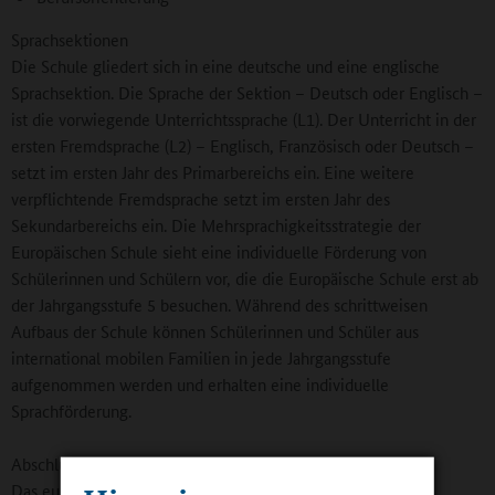
Sprachsektionen
Die Schule gliedert sich in eine deutsche und eine englische
Sprachsektion. Die Sprache der Sektion – Deutsch oder Englisch –
ist die vorwiegende Unterrichtssprache (L1). Der Unterricht in der
ersten Fremdsprache (L2) – Englisch, Französisch oder Deutsch –
setzt im ersten Jahr des Primarbereichs ein. Eine weitere
verpflichtende Fremdsprache setzt im ersten Jahr des
Sekundarbereichs ein. Die Mehrsprachigkeitsstrategie der
Europäischen Schule sieht eine individuelle Förderung von
Schülerinnen und Schülern vor, die die Europäische Schule erst ab
der Jahrgangsstufe 5 besuchen. Während des schrittweisen
Aufbaus der Schule können Schülerinnen und Schüler aus
international mobilen Familien in jede Jahrgangsstufe
aufgenommen werden und erhalten eine individuelle
Sprachförderung.
Abschlüsse und Zugänge
Das europäische Abitur ist von der Kultusministerkonferenz