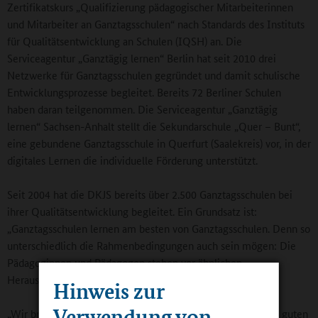
Zertifikatskurs „Qualifizierung pädagogischer Mitarbeiterinnen
und Mitarbeiter an Ganztagsschulen“ nach Standards des Instituts
für Qualitätsentwicklung an Schulen (IQSH) an. Die
Serviceagentur „Ganztägig lernen“ Berlin hat seit 2010 drei
Netzwerke für Ganztagsschulen gegründet und damit schulische
Entwicklungsprozesse begleitet. Bereits 72 Berliner Schulen
haben daran teilgenommen. Die Serviceagentur „Ganztägig
lernen“ Sachsen-Anhalt stellt die Sekundarschule „Quer – Bunt“,
eine gebundene Ganztagsschule in Querfurt (Saalekreis) vor, in der
digitales Lernen die individuelle Förderung unterstützt.
Seit 2004 hat die DKJS bereits über 2.500 Ganztagsschulen bei
ihrer Qualitätsentwicklung begleitet. Ein Grundsatz ist:
„Ganztagsschulen lernen am besten von Ganztagsschulen. Denn so
unterschiedlich die Rahmenbedingungen auch sein mögen: Die
Pädagoginnen und Pädagogen stehen vor ähnlichen
Herausforderungen und haben die gleichen Fragen.“
Hinweis zur
Verwendung von
„Wir brauchen den bundesweiten Austausch über die vielen guten