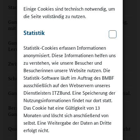
Stark im Ganztag: „Ihr seid alle Gewinner“
Einige Cookies sind technisch notwendig, um
die Seite vollständig zu nutzen.
Ganztag in Sachsen-Anhalt: Bedarfsgerecht, vielfältig,
mit Qualität
Statistik
Ganztagsschulkongress in Berlin: Zukunftsfähige
Statistik-Cookies erfassen Informationen
Lernarchitektur
anonymisiert. Diese Informationen helfen uns
zu verstehen, wie unsere Besucher und
Zwischen den Meeren: Team Ganztagsschule
Besucherinnen unsere Website nutzen. Die
Statistik-Software läuft im Auftrag des BMBF
Schulen lernen von Schulen
ausschließlich auf den Webservern unseres
Dienstleisters ITZBund. Eine Speicherung der
Ganztagsschulkongress 2019: Individuell. Digital. Sozial.
Nutzungsinformationen findet nur dort statt.
Das Cookie hat eine Gültigkeit von 13
Beratungsforum "Auf dem Weg zur guten
Ganztagsschule"
Monaten und löscht sich anschließend von
selbst. Eine Weitergabe der Daten an Dritte
Qualität im Ganztag – gemeinsam mit der Schulaufsicht
erfolgt nicht.