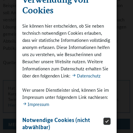
Beispiele, die es in den Ländern bereits gibt. Diese Publikation
Cookies
soll Anregungen geben. Aber sie ist auch als Einladung zu
verstehen, miteinander zu diskutieren und stets aufs Neue nach
Sie können hier entscheiden, ob Sie neben
Lösungen zu suchen, damit wir die aktuellen Herausforderungen
technisch notwendigen Cookies erlauben,
gemeinsam bewältigen“, sagt Maren Wichmann,
dass wir statistische Informationen vollständig
Abteilungsleiterin Programme bei der DKJS und Autorin der
anonym erfassen. Diese Informationen helfen
Publikation.
uns zu verstehen, wie Besucherinnen und
Besucher unsere Website nutzen. Weitere
Quelle:
Deutsche Kinder- und Jugendstiftung
Informationen zum Datenschutz erhalten Sie
über den folgenden Link:
Datenschutz
Hat Ihnen dieser Artikel gefallen? Eine übersichtliche
Wer unsere Dienstleister sind, können Sie im
Kurzinformation über die aktuellen Artikel, Meldungen und
Impressum unter folgendem Link nachlesen:
Termine finden Sie zweimal monatlich in unserem Newsletter.
Impressum
Hier können Sie sich anmelden
.
Notwendige Cookies (nicht
MEHR ZUM THEMA AUF GANZTAGSSCHULEN.ORG
abwählbar)