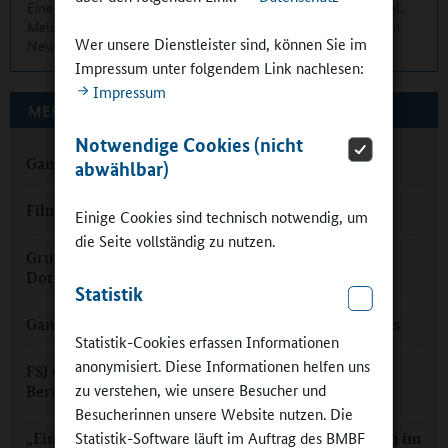
Eine übersichtliche Kurzinformation über die aktuellen Artikel,
Meldungen und Termine finden Sie zweimonatlich in unserem
Wer unsere Dienstleister sind, können Sie im
Newsletter.
Hier können Sie sich anmelden
.
Impressum unter folgendem Link nachlesen:
Impressum
MEHR ZUM THEMA AUF GANZTAGSSCHULEN.ORG
Notwendige Cookies (nicht
Ganztag mit Musik und Schulhund Sally
abwählbar)
Filmbildung von Babelsberg bis Prenzlau
Einige Cookies sind technisch notwendig, um
die Seite vollständig zu nutzen.
Grundschule Alftal: Ganztag in einer „großen
Dorfschule“
Statistik
Ganztagsschule mit WAM im Landkreis Alzey-Worms
Statistik-Cookies erfassen Informationen
anonymisiert. Diese Informationen helfen uns
FSJ Ganztagsschule: Einstieg in den pädagogischen
zu verstehen, wie unsere Besucher und
Berufsalltag
Besucherinnen unsere Website nutzen. Die
Statistik-Software läuft im Auftrag des BMBF
„Eine Frage der pädagogischen Perspektive“: Medien im