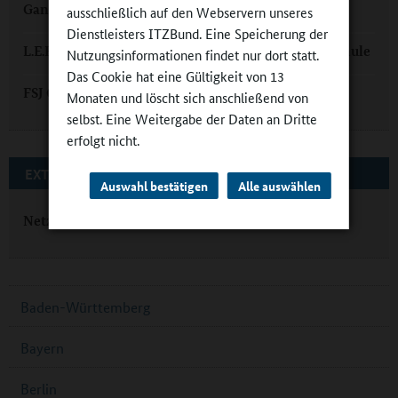
Ganztag
ausschließlich auf den Webservern unseres
Dienstleisters ITZBund. Eine Speicherung der
L.E.B.E.N. im gebundenen Ganztag: Ernst-Reuter-Schule
Nutzungsinformationen findet nur dort statt.
Das Cookie hat eine Gültigkeit von 13
FSJ Ganztagsschule: Bestnoten von beiden Seiten
Monaten und löscht sich anschließend von
selbst. Eine Weitergabe der Daten an Dritte
erfolgt nicht.
EXTERNE LINKS
Auswahl bestätigen
Alle auswählen
Netzwärts
Baden-Württemberg
Bayern
Berlin